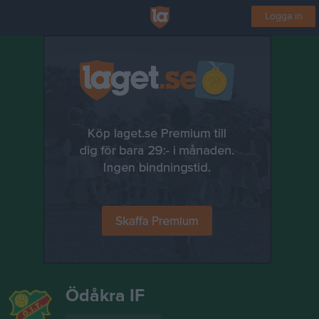
Logga in
Ödåkra IF