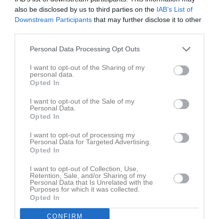
also be disclosed by us to third parties on the
IAB’s List of
Downstream Participants
that may further disclose it to other
third parties.
Personal Data Processing Opt Outs
I want to opt-out of the Sharing of my
personal data.
Opted In
Senast uppladdade video
I want to opt-out of the Sale of my
Personal Data.
Opted In
I want to opt-out of processing my
Personal Data for Targeted Advertising.
Opted In
Ingen video uppladdad
I want to opt-out of Collection, Use,
Retention, Sale, and/or Sharing of my
Logga in och ladda upp ert första klipp
Personal Data that Is Unrelated with the
Purposes for which it was collected.
Opted In
Senast uppdaterade album
CONFIRM