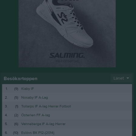
Besökartoppen
Länet
1.
(9)
Kiaby IF
2.
(5)
Nosaby IF A-Lag
3.
(1)
Tollarps IF A-lag Herrar Fotboll
4.
(2)
Österlen FF A-lag
5.
(6)
Vanneberga IF A-lag Herrar
6.
(10)
Eslövs BK P12-(2014)