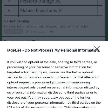
Serieindelning
Hej, Här har vi vårens motståndare, mest troligt så tänker motståndarna....shit, inte Ödåkra, The green giants...
P-2009-2010
3 mar 2022
0
Sommaruppehåll!
Hej! Efter torsdagens skrala uppslutning på träningen så har vi beslutat att ställa in vecka 26 träningar. Med andra ord så är vi nu inne i vårt sommaruppehåll och börjar först träna igen vecka 32. Info kommer när det närmar sig. Ha en riktigt skön sommar! Mvh! Ledarna
laget.se -
Do Not Process My Personal Information
P-2009-2010
23 jun 2019
1
Visa fler nyheter
If you wish to opt-out of the sale, sharing to third parties, or
processing of your personal or sensitive information for
targeted advertising by us, please use the below opt-out
section to confirm your selection. Please note that after your
opt-out request is processed you may continue seeing
interest-based ads based on personal information utilized by
us or personal information disclosed to third parties prior to
your opt-out. You may separately opt-out of the further
disclosure of your personal information by third parties on the
IAB’s list of downstream participants. This information may