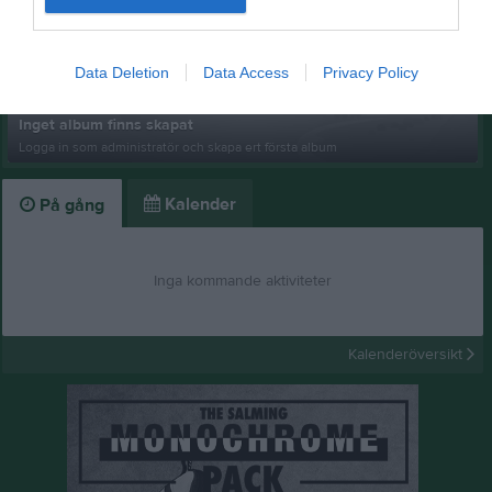
Data Deletion
Data Access
Privacy Policy
Inget album finns skapat
Logga in som administratör och skapa ert första album
Kalender
På gång
Inga kommande aktiviteter
Kalenderöversikt