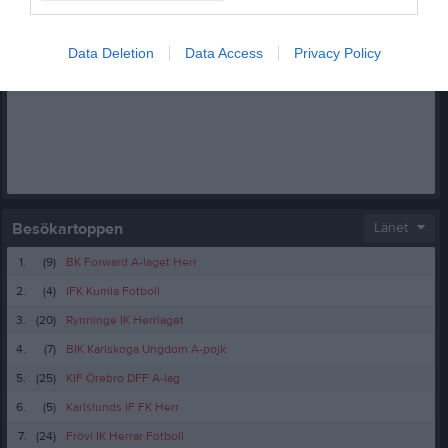
Facebook
Data Deletion
Data Access
Privacy Policy
Besökartoppen
Länet
1.
(9)
BK Forward A-laget Herr
2.
(4)
IFK Kumla Fotboll
3.
(20)
Rynninge IK Herrlaget
4.
(7)
BIK Karlskoga Ungdom A-pojk
5.
(25)
KIF Örebro DFF A-lag
6.
(5)
Karlslunds IF FK Herr
7.
(24)
Frövi IK Herrar Fotboll