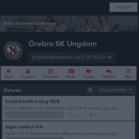
Logga in
Bidra till Svartvita Fonden
Örebro SK Ungdom
Engelbrektsskolan Lör 9:00-10:00
Start
Gruppen
Kalender
Bilder
Video
Gästbok
Mer
Nyheter
Gruppnyheter
Inställd bollkul idag 18/4
Hej! Vi påminner om att bollkul idag 18/4 är inställd pga aktivitet i hallen. Vi ses nästa vecka! Ledarna för bollkul
Engelbrektsskolan Lör 9:00-10:00
18 apr
0
Ingen bollkul 4/4
Tyvärr har Engelbrektsskolan fått problem med passersystemet och just nu ligger alla kortläsare nere, vilket betyder att det inte är möjligt att ta sig in i Engelbrektsskolans idrottshall. Tyvärr betyder det att helgens Bollkul kommer behövas ställas in. Vi utgår från att allt ska vara ordnat till nästa veckas bollkul den 11/4. Glad påsk! Ledarna på Bollkul