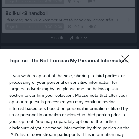
Engelbrektsskolan Lör 9:00-10:00
2 apr
0
Bollkul <3 handboll
På lördag den 21/2 kommer vi att få besök av ledare från ÖSK Ungdoms handbollsverksamhet. De kommer hålla ett bollkulspass med fokus på handboll för barnen. Vi tycker att detta ska bli jättekul. Hoppas vi ses på lördag! // Ledarna för bollkul
Engelbrektsskolan Lör 9:00-10:00
19 feb
0
Visa fler nyheter
Nyheter från föreningen
laget.se -
Do Not Process My Personal Information
Välkommen till ÖSK:s idrottsskolor i sommar!
17 jun
Sommarens första idrottsskolor med hundratals barn
If you wish to opt-out of the sale, sharing to third parties, or
11 jun
Årets stipendiater i Fond Tage utsedda!
processing of your personal or sensitive information for
targeted advertising by us, please use the below opt-out
Senast uppladdade video
section to confirm your selection. Please note that after your
opt-out request is processed you may continue seeing
interest-based ads based on personal information utilized by
us or personal information disclosed to third parties prior to
your opt-out. You may separately opt-out of the further
disclosure of your personal information by third parties on the
IAB’s list of downstream participants. This information may