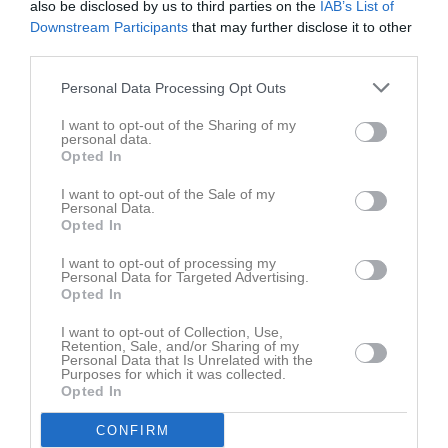
also be disclosed by us to third parties on the
IAB’s List of
Ingen video uppladdad
Downstream Participants
that may further disclose it to other
Logga in och ladda upp ert första klipp
third parties.
Senast uppdaterade album
Personal Data Processing Opt Outs
I want to opt-out of the Sharing of my
personal data.
Opted In
I want to opt-out of the Sale of my
Personal Data.
Opted In
Inget album finns skapat
Logga in som administratör och skapa ert första album
I want to opt-out of processing my
Personal Data for Targeted Advertising.
Opted In
Kalender
På gång
I want to opt-out of Collection, Use,
Retention, Sale, and/or Sharing of my
Personal Data that Is Unrelated with the
Purposes for which it was collected.
Inga kommande aktiviteter
Opted In
CONFIRM
Kalenderöversikt