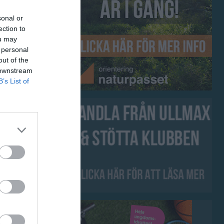
21 aug, 09:00
sonal or
ection to
alenderöversikt
ou may
 personal
out of the
 downstream
B’s List of
gerdöden
et Digerdöden