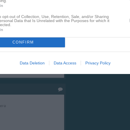
ing.
In
alys på Livelox. Några kartor
herrarnas omklädningsrum.
o opt-out of Collection, Use, Retention, Sale, and/or Sharing
ersonal Data that Is Unrelated with the Purposes for which it
syn i trafiken och att klä er
lected.
In
iga intresserade.
CONFIRM
Data Deletion
Data Access
Privacy Policy
Dela på Twitter
tera