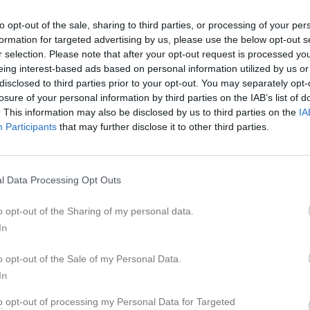
SM, medel, kval
to opt-out of the sale, sharing to third parties, or processing of your per
formation for targeted advertising by us, please use the below opt-out s
K
r selection. Please note that after your opt-out request is processed y
eing interest-based ads based on personal information utilized by us or
Nyheter från föreningen
disclosed to third parties prior to your opt-out. You may separately opt-
losure of your personal information by third parties on the IAB’s list of
Veckans bana v.30-32
. This information may also be disclosed by us to third parties on the
IA
2 aug
Resultat Terrängloppet Di
Participants
that may further disclose it to other third parties.
29 jul
Snart dags för terränglopp
Dela
Tweeta
14 jul
Resultat Poängtävling 6
givetvis att skriva ut en karta
l Data Processing Opt Outs
13 jul
Terrängloppet Digerdöden
ma princip som "Veckans bana",
när man vill.
o opt-out of the Sharing of my personal data.
In
P. Omklädningsrummen med dusch
o opt-out of the Sale of my Personal Data.
In
ollerna med nummer 31, 32 och 33
ler saknar markering.
to opt-out of processing my Personal Data for Targeted