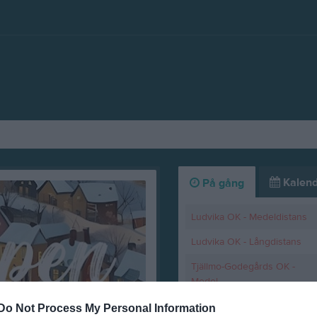
Kalend
På gång
Ludvika OK - Medeldistans
Ludvika OK - Långdistans
Tjällmo-Godegårds OK -
Medel
Veteran - OK Järnbärarna
Do Not Process My Personal Information