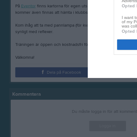
Advertis
Opted 
På
Eventor
finns kartorna för egen utskrift och länk till vägvalsan
kommer även finnas att hämta i klubbstugan, i kartförrådet vid 
I want t
of my P
Kom ihåg att ta med pannlampa (för kvällslöpning) och att visa hän
was col
Opted 
synligt med reflexer.
Träningen är öppen och kostnadsfri för klubbmedlemmar och övr
Välkomna!
Dela på Facebook
Kommentera
Du måste logga in för att kommen
Logga in