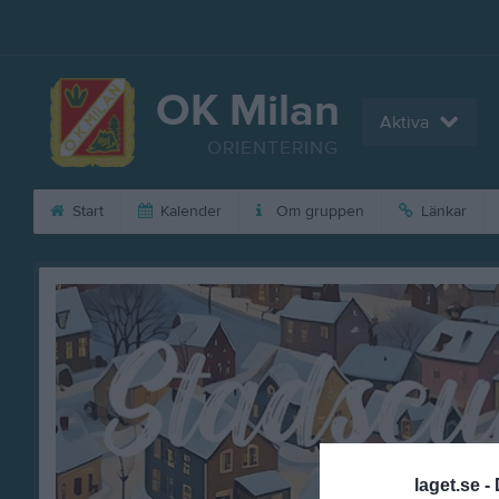
OK Milan
Aktiva
ORIENTERING
Start
Kalender
Om gruppen
Länkar
laget.se -