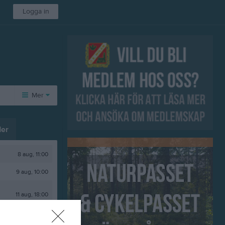
Logga in
Mer
Övrigt
er
Besökarstatistik
8 aug, 11:00
9 aug, 10:00
11 aug, 18:00
20 aug, 09:30