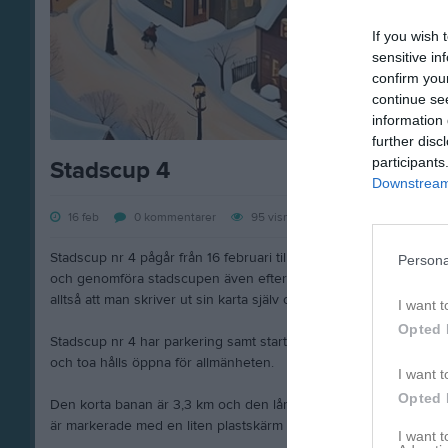
If you wish 
sensitive in
confirm you
continue se
information 
further disc
participants
Stadscup 4
Downstream 
16 feb
0
kommentarer
95
visningar
Stadscup nr 4 pågår från 16 februari till 22 februari. Det går dock 
Persona
och genomföra stadscupen även efter denna period. Det är sam
alltså att man skriver ut sin karta själv och springer/går sin bana 
I want t
Opted 
Stadscup nr 4 har parkering samt start och mål vid Norvalla I
och toa hålls öppna för allmänheten.
I want t
Opted 
Den korta banan är 3,3 km och den långa banan är 5 km. Kontr
är markerade med en liten plastskärm med reflex, övriga kontrol
I want 