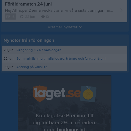
Föräldramatch 24 juni
Hej Allihopa! Denna vecka tränar vi våra sista träningar innan vi går på lite sommarledigt. Vilket gör att på onsdag är det dags för färldramatch! Så alla föräldrar behöver se till att snöra på sig skorna och ladda för match. För att vi ska få till detta så behöver alla föräldrar som kan ställa upp. Detta brukar vara väldigt roligt och om inte annat väldigt prestige fyllt för barnen😊 Så ladda nu allihopa tills på onsdag så ser vi till att ha en rolig match innan vi alla går på välförtjänt sommarledigt☀️ //Tränarna
PF-16
22 jun
10
Visa fler nyheter
Nyheter från föreningen
29 jun
Rengöring KG 1/7 hela dagen
22 jun
Sommarhälsning till alla ledare, tränare och funktionärer i
9 jun
Ändring på kansliet