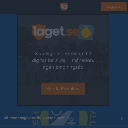
Logga in
Bli månadsgivare till Oxelösunds IK