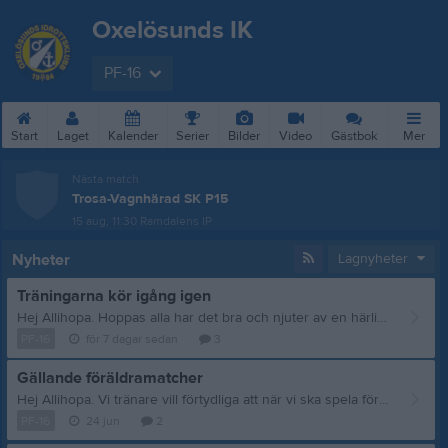
Oxelösunds IK
PF-16
Start
Laget
Kalender
Serier
Bilder
Video
Gästbok
Mer
Nästa match
Trosa-Vagnhärad SK P15
15 aug, 11:30
Ramdalens IP
Nyheter
Lagnyheter
Träningarna kör igång igen
Hej Allihopa. Hoppas alla har det bra och njuter av en härlig sommar. Eftersom att matcherna kör igång igen om ca två veckor så kommer vi träna två träningar nästa vecka. Då det va mycket uppbokat på planerna nästa vecka så kör vi tisdag och fredag. Tisdag 4 augusti Kl. 18.00.-19.30. På A planen innanför löparbanorna. Fredag 7 augusti Kl. 17.00.-18.30. På A planen innanför löparbanorna. Vecka 33, från och med 11 augusti kör vi på med våra ordinarie träningar som vanligt på tisdagar och onsdagar. Viktigt att även under nästa vecka ta med sig både löparskor och fotbollsskor. Ni som anmäler erat barn till träning och som sedan inte kan komma. Viktigt att ni meddelar att erat barn inte kommer. Vi kommer skicka ut kallelse för nästa veckas träningar så se till att svara på dessa. Hoppas så många som möjligt ser till att komma. //Tränarna
PF-16
för 7 dagar sedan
3
Gällande föräldramatcher
Hej Allihopa. Vi tränare vill förtydliga att när vi ska spela föräldramatcher så är det precis det vi menar. Det är alla föräldrar som ska spela matchen mot våra barn. Tidigare när vi spelar dessa matcher så har äldre syskon och ibland även kompisar till de äldre syskonen som spelar fotboll blivit skickade för att spela istället för föräldern/föräldrarna. Detta har inte varit uppskattat av spelarna i laget då syskonen oftast är flera år äldre och spelar fotboll. Detta är inte heller syftet med dessa matcher. Spelarna i laget förväntar sig och längtar efter att få spela mot sina föräldrar. Syftet är att vi gamla föräldrar snörar på oss skorna och försöker göra det vi kan för att spela "matcherna mot våra barn" så gott våra gamla kroppar orkar med😂 Så nu ser ALLA föräldrar till att komma och spela ikväll så att vi föräldrar äntligen får visa hur bra vi är på fotbollsplanen. //Tränarna
PF-16
24 jun
2