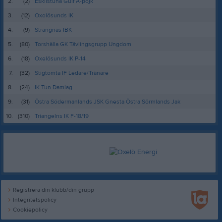
2.
(2)
Eskilstuna Guif A-pojk
3.
(12)
Oxelösunds IK
4.
(9)
Strängnäs IBK
5.
(80)
Torshälla GK Tävlingsgrupp Ungdom
6.
(18)
Oxelösunds IK P-14
7.
(32)
Stigtomta IF Ledare/Tränare
8.
(24)
IK Tun Damlag
9.
(31)
Östra Södermanlands JSK Gnesta Östra Sörmlands Jak
10.
(310)
Triangelns IK F-18/19
Registrera din klubb/din grupp
Integritetspolicy
Cookiepolicy