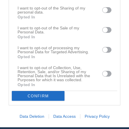
I want to opt-out of the Sharing of my
personal data.
Opted In
Inget album finns skapat
I want to opt-out of the Sale of my
Personal Data.
Logga in som administratör och skapa ert första album
Opted In
Kalender
I want to opt-out of processing my
På gång
Personal Data for Targeted Advertising.
Opted In
7 aug, 17:00
Träning
I want to opt-out of Collection, Use,
11 aug, 18:15
Träning
Retention, Sale, and/or Sharing of my
Personal Data that Is Unrelated with the
Purposes for which it was collected.
12 aug, 18:15
Träning
Opted In
15 aug, 11:30
Trosa-Vagnhärad SK P15 (hemma)
CONFIRM
16 aug, 11:00
Katrineholms AIK 1 (hemma)
Kalenderöversikt
Data Deletion
Data Access
Privacy Policy
Facebook