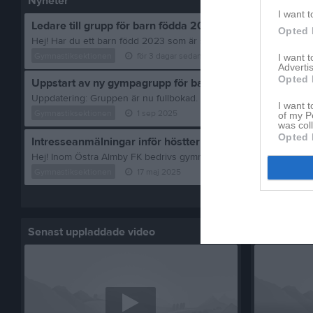
Nyheter
I want t
Ledare till grupp för barn födda 2023 sökes!
Opted 
Gymnastiksektionen
för 3 dagar sedan
0
kommentarer
I want 
Advertis
Opted 
Uppstart av ny gympagrupp för barn födda 2022
I want t
Gymnastiksektionen
1 sep 2025
of my P
was col
Opted 
Intresseanmälningar inför höstterminen 25
Gymnastiksektionen
17 maj 2025
Visa fler nyheter
Senast uppladdade video
Senast up