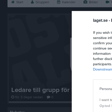
Start
Gruppen
Kalender
Bilder
V
laget.se -
If you wish 
sensitive in
confirm you
continue se
information 
further disc
participants
Downstream 
Ledare till grupp för barn födda 2
Persona
för 3 dagar sedan
0
I want t
Opted 