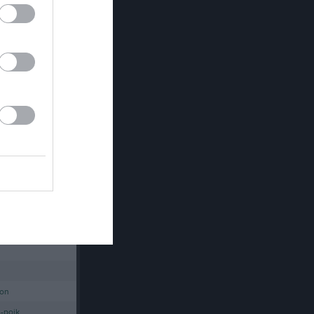
Ledare till gympagrupp för barn födda 2023 sökes!
re- avbytarbås
Länet
 Team 13
ion
-pojk