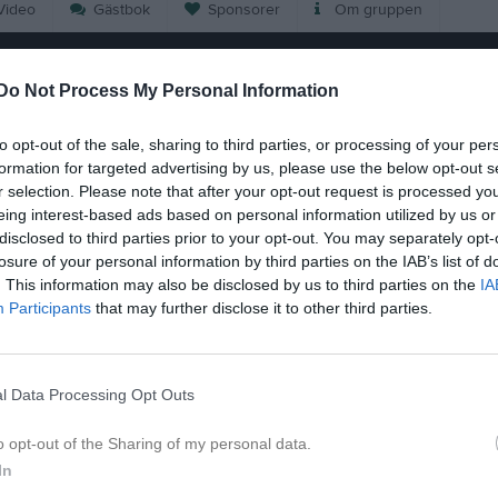
ideo
Gästbok
Sponsorer
Om gruppen
Kalend
På gång
Do Not Process My Personal Information
to opt-out of the sale, sharing to third parties, or processing of your per
Inga kommande akti
formation for targeted advertising by us, please use the below opt-out s
r selection. Please note that after your opt-out request is processed y
eing interest-based ads based on personal information utilized by us or
K
disclosed to third parties prior to your opt-out. You may separately opt-
losure of your personal information by third parties on the IAB’s list of
. This information may also be disclosed by us to third parties on the
IA
Participants
that may further disclose it to other third parties.
023 sökes!
Uppstart av ny gy
l Data Processing Opt Outs
1 sep 2025
o opt-out of the Sharing of my personal data.
In