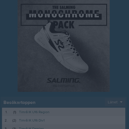
Besökartoppen
Länet
1.
(1)
Timrå IK U16 Region
2.
(2)
Timrå IK U16 Div1
3.
(3)
Timrå IK Damlag