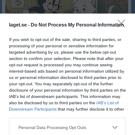
laget.se -
Do Not Process My Personal Information
If you wish to opt-out of the sale, sharing to third parties, or
processing of your personal or sensitive information for
targeted advertising by us, please use the below opt-out
Fotbollsskolan startar i dag 3 maj kl 15 på Nedansjö IP
section to confirm your selection. Please note that after your
FOTBOLLSSKOLA I NEDANSJÖ! Fotbollsskolan i Nedansjö börjar i år söndag den 3 maj kl 15-16 på Nedansjö IP för barn födda i första hand mellan 2018-2021. Nedansjö IK bjuder in intresserade barn till lekfull och målinriktad fotbollsträning söndagar kl 15-16 på Nedansjö IP så anmäl ert intresse om ni inte redan gjort så eller bara kom. En ombytt och deltagande vuxen per barn är obligatoriskt då det varit uppskattat av alla. Den enda kostnaden för deltagande är som tidigare år betald familjemedlemsavgift i klubben som 2026 är 400 kr. Vi bjuder spelarna på frukt och dryck efter träningarna samt mat/fika under cuperna. Verksamhet under 2026: Träning söndagar 5-6 ggr före midsommar med start 3 maj och 5-6 ggr med start 26 juli på Nedansjö IP kl 15-16 Delta i Mid Nordic Cup första helgen i augusti: Endags-cup på Kubenplan för yngre spelare Delta i Söråkers Knatte-cup: Endags-cup den 15/8 Anmäl intresse snarast till eller bara kom: Erik Hedenström via ett SMS till 076 527 91 29 eller epost till stenerik.hedenstrom@gmail.com
opt-out request is processed you may continue seeing
Nedansjö IK
3 maj
0
interest-based ads based on personal information utilized by
us or personal information disclosed to third parties prior to
Visa fler nyheter
your opt-out. You may separately opt-out of the further
disclosure of your personal information by third parties on the
IAB’s list of downstream participants. This information may
also be disclosed by us to third parties on the
IAB’s List of
Downstream Participants
that may further disclose it to other
third parties.
Personal Data Processing Opt Outs