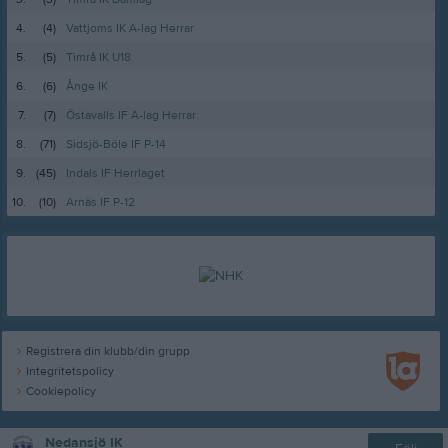
4.
(4)
Vattjoms IK A-lag Herrar
5.
(5)
Timrå IK U18
6.
(6)
Ånge IK
7.
(7)
Östavalls IF A-lag Herrar
8.
(71)
Sidsjö-Böle IF P-14
9.
(45)
Indals IF Herrlaget
10.
(10)
Arnäs IF P-12
Registrera din klubb/din grupp
Integritetspolicy
Cookiepolicy
Nedansjö IK