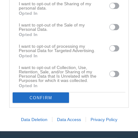
I want to opt-out of the Sharing of my
personal data.
Opted In
I want to opt-out of the Sale of my
Personal Data.
Opted In
I want to opt-out of processing my
Personal Data for Targeted Advertising.
Opted In
Kalender
På gång
I want to opt-out of Collection, Use,
Retention, Sale, and/or Sharing of my
Personal Data that Is Unrelated with the
9 aug, 15:00
Fotbollsskola
Träning
Purposes for which it was collected.
Opted In
13 aug, 18:00
Hundträning
15 aug, 08:30
Fotbollsskola
Knatte-Cup Söråker
CONFIRM
16 aug, 15:00
Fotbollsskola
Träning
20 aug, 18:00
Hundträning
Data Deletion
Data Access
Privacy Policy
Kalenderöversikt