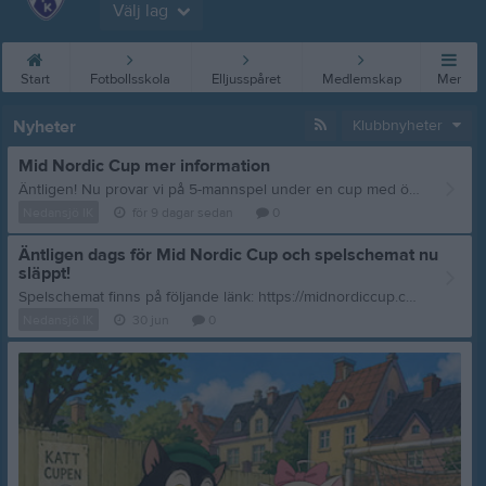
Välj lag
Start
Fotbollsskola
Elljusspåret
Medlemskap
Mer
Nyheter
Klubbnyheter
Mid Nordic Cup mer information
Äntligen! Nu provar vi på 5-mannspel under en cup med över 440 deltagande lag. Så det ska bli kul och samtidigt spännande! Vi träffas kl 8.15 vid mattältet på Fagerstrand redo med matchbyxor, benskydd, strumpor och märkt vattenflaska. Matchtröjor delas ut när vi träffas. Ta med ombyten mellan matcherna då dagen blir lång, varm, svettig och kanske också blöt. Juice, frukt och någon form av enklare lunch ordnas av ledaren men ta med er extra mellanmål etc. Om någon bakar något till alla uppskattas det. Tält kommer att tas med av Axel och Emm och sättas upp på passande plats så att vi har en samlingspunkt för umgänge och så att vi kan samla våra saker där. Det blir fyra matcher på planer nära mattältet på Fagerstranden med speltid 3x10 min. Sidjö Böle IF 8. 50 Kedjan Broder Tuck börjar Plan 5 YP Yrkesbutiker Kubikenborgs IF 10.30 Kedjan Prins John börjar Plan5 YP Yrkesbutiker Alnö IF 13.50 Kedjan Broder Tuck börjar Plan 5 YP Yrkesbutiker Selånger SK 16.20 Kedjan Prins John börjar Plan 4 Telia Kedjan Prins John: Emil, Hedwig, Gabriel, Ellen, My Kedjan Broder Tuck: Hilding, Wilmer, Oscar, Alice, My Vi ses utsövda, lagomt välätna och laddade för en dag tillsammans med mycket fotboll och lek på Mid Nordic Cup. Ta med er vänner, mor- och farföräldrar och andra som vill se vårt lag Team Robin Hood spela på cupen! Länk till cupsidan: Mid Nordic Cup hemsida //Coach
Nedansjö IK
för 9 dagar sedan
0
Äntligen dags för Mid Nordic Cup och spelschemat nu
släppt!
Spelschemat finns på följande länk: https://midnordiccup.cupmanager.net/2026,sv/result/clubs/80104563 Se även övrig information under deltagande lag på startsidan på följande länk: https://midnordiccup.cupmanager.net/sv/start Det blir en härligt fullspäckad dag med fotbollsgemenskap och vi spelar i serien pojkar 2019. Följande spelare har tidigare anmält sig till cupen: Alice, Collin, Ellen, Emil, Gabriel, Hedwig, Hilding, My, Oscar och Wilmer. Återkoppla om något förändrats sen anmälan samt om det är någon match ni inte kan delta i. Vår första match är mot Sidsjö-Böle IF vit kl 8.50 och sedan möter vi Kubikenborgs IF lag 3 kl 10.50, Alnö IF lag 2 kl 13.50 och sist Selånger SK röd kl 16.20. Varje match är 3 x 10 min. Inför cupen se till att betala familjemedlemsagiften om ni glömt bort att betala och vi träffas för träning och planering inför cupen söndagen den 26 juli kl 15-16.30 på Nedansjö IP Coach
Nedansjö IK
30 jun
0