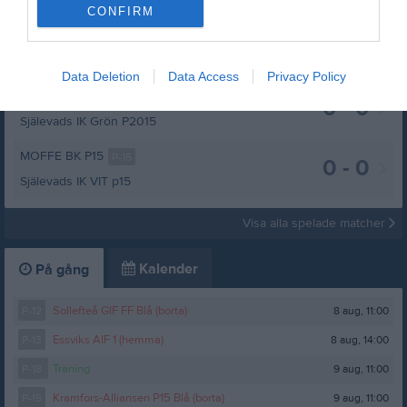
CONFIRM
Moffe BK P12
P-12
4 - 3
Kramfors-Alliansen P12
Data Deletion
Data Access
Privacy Policy
Moffe BK P15
P-15
0 - 0
Själevads IK Grön P2015
MOFFE BK P15
P-15
0 - 0
Själevads IK VIT p15
Visa alla spelade matcher
Kalender
På gång
8 aug, 11:00
P-12
Sollefteå GIF FF Blå (borta)
8 aug, 14:00
P-13
Essviks AIF 1 (hemma)
9 aug, 11:00
P-18
Träning
9 aug, 11:00
P-15
Kramfors-Alliansen P15 Blå (borta)