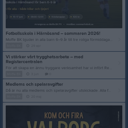
Fotbollsskola i Härnösand – sommaren 2026!
Moffe BK bjuder in alla barn 6–9 år till tre roliga förmiddagar med fotboll, lek och nya kompisar på Kristianaplan. Datum: 15–17 juni 2026 Tid: 09:00–12:00 Plats: Kristianaplan, Härnösand Pris: 620 kr (boll, vattenflaska och mellanmål ingår) Öppen för alla – både killar och tjejer är varmt välkomna. Ingen tidigare erfarenhet krävs. Anmäl ditt barn på https://sommarfotboll.se/
Moffe BK
29 apr
Vi stärker vårt trygghetsarbete – med
Registercentralen
För att skapa en ännu tryggare verksamhet har vi infört Registercentralen, ett digitalt stöd som hjälper oss att säkerställa att alla ledare har giltiga registerkontroller. Att kontrollera belastningsregister är en viktig förebyggande åtgärd för att säkerställa att personer med direktkontakt med barn inte har ett brottsligt förflutet som gör dem olämpliga som ledare. Det handlar inte om att misstänkliggöra någon, tvärtom är det en gemensam trygghetsåtgärd för barn, föräldrar och ledare. Med Registercentralen har vi nu en säker, smidig och strukturerad process på plats. Något som minskar administrationen och stärker tryggheten för våra barn och ungdomar. Vi är stolta över att ta detta steg för att fortsätta erbjuda en trygg och professionell miljö för alla aktiva hos oss. Läs mer här: 👉 https://registercentralen.com / Styrelsen
Moffe BK
3 jun
0
Medlems och spelaravgifter
Då är nu alla medlems och spelaravgifter utskickade. Alla fakturor skickas via epost, kontrollera så att ni har fått fakturan. Om ni inte har fått den så titta också i skräpposten, då den lätt kan hamna där. Om ni inte har fått en faktura så hör av er till moffebk@outlook.com Kom även ihåg att använda fritidskortet för att betala del av fakturan, instruktioner finns här: Information om Fritidskortet för vårdnadshavare Vår förening är nu ansluten till Fritidskortet vilket gör att du som vårdnadshavare till barn mellan 7 och 16 år kan använda det för att betala avier från oss. Innan du gör det är det viktigt att du läst igenom dessa steg för att det ska fungera. 1 - För att kunna använda Fritidskortet behöver du fått en avi från oss. 2 - Logga sedan in i Fritidskortet och följ stegen för att ansöka om medel för ditt barn: https://fritidskortet.ehalsomyndigheten.se 3 - Sök där fram vår förening och klicka dig in på den. 4 - VIKTIGT! Ange avins bankgiro 133-5546 som konto. Viktigt att du dubbelkollar att du valt rätt. 5 - Som OCR-nummer anger du det OCR-nummer som står på den avi du fått (klicka "Betala till bankgiro" på din avi för att se avins OCR-nummer). 6 - Välj hur mycket av ditt barns Fritidskort du vill använda. 7 - Fortsätt och signera sedan. 8 - Om ytterligare belopp ska betalas på avin behöver du först räkna ut vad som återstår och sedan göra en ytterligare betalning på det kvarvarande beloppet till samma bankgiro (133-5546) och ange avins OCR-nummer. Detta görs från din bank. Du kan också välja att vänta ett par dagar för att Fritidskortsbetalningen ska inkomma och avin då uppdateras med det kvarvarande beloppet, om du inte vill räkna själv. 9 - När hela avins belopp inkommit så kommer den markeras som betald hos oss i föreningen.
Moffe BK
20 maj