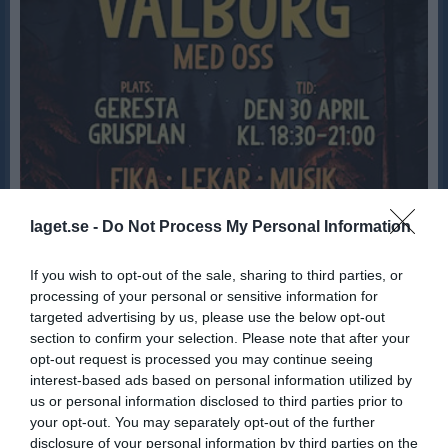
laget.se -
Do Not Process My Personal Information
Valborg med Moffe BK
Välkommen att fira in våren på Geresta med majbrasa, fika, varmkorv, lotterier och lekar. Material til brasan kan lämnas: 25 april: kl. 10-16 26 april kl. 10-16 29 april kl. 17-20 30 april kl. 15-18 Eldens tänds kl. 18.30. Estetkören kommer 19:30 och sjunger in våren med oss! Varmt välkomna!
Moffe BK
21 apr
If you wish to opt-out of the sale, sharing to third parties, or
processing of your personal or sensitive information for
Kvartersen 2026
targeted advertising by us, please use the below opt-out
Det är kul att så många hör av sig med frågor om Kvartersen 2026, det måste betyda att intresset är stort att komma igång med fotbollssäsongen för de minsta. Kvartersen kommer enligt tradition arrangeras av Moffe BK. Speldatumen detta år: 24 maj, 31 maj och 7 juni för vårterminen och till hösten har vi speldagar: 16 augusti, 30 augusti och 6 september. Vi flyttar alltså Kvartersen till söndagar detta år. Matckerna kommer spelas på Myrans konstgräsplan. Annonsering kommer även ske i tidningen Yippie. Anmälan senast 3 maj till moffebk@outlook.com Anmälningsavgiften är 250 kr per spelare. Avgiften ska vara betald innan premiären den 24 maj till bankgiro 5268-6417. Årets klasser: Flickor födda 2017 Pojkar födda 2017 Flickor födda 2018 Pojkar födda 2018 Flickor födda 2019 Pojkar födda 2019
section to confirm your selection. Please note that after your
Moffe BK
1 apr
opt-out request is processed you may continue seeing
interest-based ads based on personal information utilized by
Visa fler nyheter
us or personal information disclosed to third parties prior to
your opt-out. You may separately opt-out of the further
Senast uppladdade video
disclosure of your personal information by third parties on the