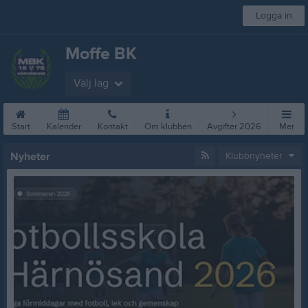
Logga in
Moffe BK
Välj lag
Start
Kalender
Kontakt
Om klubben
Avgifter 2026
Mer
Nyheter
Klubbnyheter