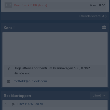
9 aug, 11:00
P-15
Kramfors P15 Blå (borta)
Kalenderöversikt
Kansli
Högslättenssportcentrum Brännavägen 166, 87162
Härnösand
moffebk@outlook.com
Besökartoppen
Länet
1.
(1)
Timrå IK U16 Region