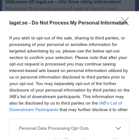
Välkomna till laget.se – Här finns viktig information!
Välkommen till er nya gruppsida på laget.se! Den blir central i all kommunikation mellan aktiva, ledare, föräldrar och andra intresserade. För att komma igång direkt med en bra kommunikation i och omkring gruppen finns ett antal viktiga punkter för sidans administratör: • Logga in och lägga till alla aktiva och ledare under Medlemmar. • Fylla på kalendern med alla inplanerade aktiviteter. Matcher läggs till via Serier medan träningar och andra aktiviteter läggs till via Aktiviteter. • Skriv nyheter löpande och berätta om verksamheten. I takt med att nya nyheter läggs till kommer den här nyhetstexten att försvinna. Om någon i gruppen har frågor om laget.se är man alltid välkommen att kontakta vår support på support@laget.se eller 019-15 44 00. Varmt välkomna till laget.se!
F7 (2019) Hyssna
13 maj
0
laget.se -
Do Not Process My Personal Information
Nyheter från föreningen
If you wish to opt-out of the sale, sharing to third parties, or
25 jun
Partille Cup 2026
processing of your personal or sensitive information for
targeted advertising by us, please use the below opt-out
15 jun
Beachhandboll är igång
section to confirm your selection. Please note that after your
opt-out request is processed you may continue seeing
interest-based ads based on personal information utilized by
us or personal information disclosed to third parties prior to
your opt-out. You may separately opt-out of the further
disclosure of your personal information by third parties on the
IAB’s list of downstream participants. This information may
also be disclosed by us to third parties on the
IAB’s List of
Downstream Participants
that may further disclose it to other
third parties.
Personal Data Processing Opt Outs