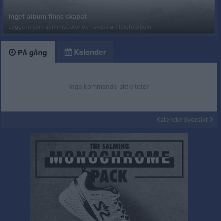
Inget album finns skapat
Logga in som administratör och skapa ert första album
Kalender
På gång
Inga kommande aktiviteter
Kalenderöversikt