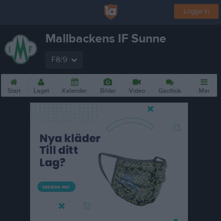
Logga in
Mallbackens IF Sunne
F8/9
Start
Laget
Kalender
Bilder
Video
Gästbok
Mer