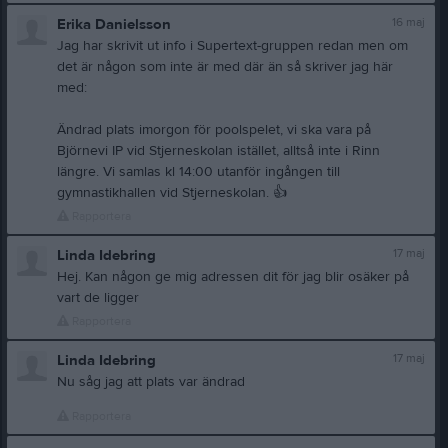
16 maj
Erika Danielsson
Jag har skrivit ut info i Supertext-gruppen redan men om
det är någon som inte är med där än så skriver jag här
med:
Ändrad plats imorgon för poolspelet, vi ska vara på
Björnevi IP vid Stjerneskolan istället, alltså inte i Rinn
längre. Vi samlas kl 14:00 utanför ingången till
gymnastikhallen vid Stjerneskolan.
👍
Rapportera
17 maj
Linda Idebring
Hej. Kan någon ge mig adressen dit för jag blir osäker på
vart de ligger
Rapportera
17 maj
Linda Idebring
Nu såg jag att plats var ändrad
Rapportera