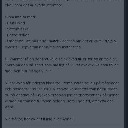
okej, bara det är svarta strumpor.
Glöm inte ta med:
- Benskydd
- Vattenflaska
- Fotbollsskor
- Underställ att ha under matchkläderna om det är kallt + tröja &
byxor till uppvärmningen/mellan matcherna
Ni kommer få en separat kallelse skickad till er för att anmäla er.
Svara på den så snart som möjligt så vi vet exakt vilka som följer
med och hur många vi blir.
Vi har även fått tiderna klara för utomhusträning nu på måndagar
och onsdagar 18:00-19:00. Vi tänkte köra första träningen redan
nu på onsdag på Fryckes gräsplan (vid friidrottsbanan), så hinner
vi med en träning till innan helgen. Kom i god tid, ombytta och
klara.
Vid frågor, hör av er till mig eller Anneli!