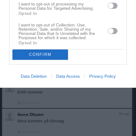
I want to opt-out of processing my
Adele kommer
Personal Data for Targeted Advertising.
Opted In
Rapportera
I want to opt-out of Collection, Use,
13 maj
Silvia Cosic Grönqvist
Retention, Sale, and/or Sharing of my
Personal Data that Is Unrelated with the
Leonore kommer
Purposes for which it was collected.
Opted In
Rapportera
CONFIRM
14 maj
Emil Lövstrand
Clara kommer
Rapportera
Data Deletion
Data Access
Privacy Policy
14 maj
Anneli Andersson
Edith kommer
Rapportera
16 maj
Anna Olsson
Stina kommer på Söndag.
Rapportera