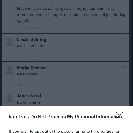
Hoppas även att så många som möjligt kan komma på
första utomhusträningen imorgon, annars ses vi på söndag!
😊
👍
⚽
Rapportera
12 maj
Linda Idebring
Märrha kommer!
Rapportera
12 maj
Marija Trnavac
Iva kommer
Rapportera
12 maj
Jonas Gazell
Ebba kommer
Rapportera
laget.se -
Do Not Process My Personal Information
12 maj
Maria Mikkonen
Harriet kommer på söndag
If you wish to opt-out of the sale, sharing to third parties, or