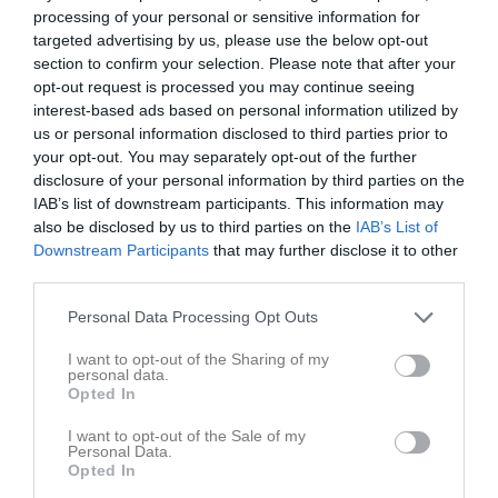
processing of your personal or sensitive information for
Rapportera
targeted advertising by us, please use the below opt-out
section to confirm your selection. Please note that after your
12 maj
Ida Olsson
opt-out request is processed you may continue seeing
Ines kommer på söndag!
interest-based ads based on personal information utilized by
us or personal information disclosed to third parties prior to
Rapportera
your opt-out. You may separately opt-out of the further
12 maj
Cristian Engström
disclosure of your personal information by third parties on the
Alma Engström kommer söndag
IAB’s list of downstream participants. This information may
also be disclosed by us to third parties on the
IAB’s List of
Rapportera
Downstream Participants
that may further disclose it to other
third parties.
12 maj
Johan Edervall
Elsa kommer onsdag och söndag
Personal Data Processing Opt Outs
Rapportera
I want to opt-out of the Sharing of my
personal data.
12 maj
Jeanette Karlsson
Opted In
Doris kommer
I want to opt-out of the Sale of my
Personal Data.
Rapportera
Opted In
13 maj
Viktor Särkijärvi