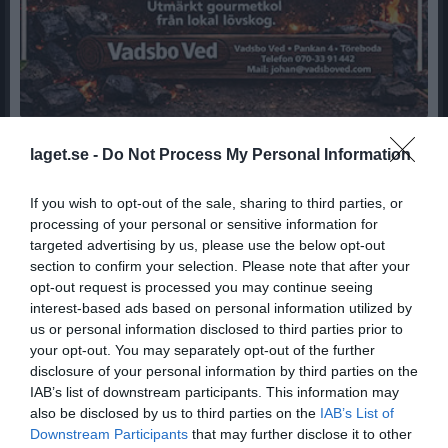
Grillkol inför vår- och sommarsäsongen 2026!
laget.se -
Do Not Process My Personal Information
Leverans grillkol onsdag 8/4
Handboll F11 (2014)
28 feb
0
If you wish to opt-out of the sale, sharing to third parties, or
Inställd träning idag måndag 23/2
processing of your personal or sensitive information for
Dagens träning är inställd pga många återbud.
targeted advertising by us, please use the below opt-out
Handboll F11 (2014)
23 feb
0
section to confirm your selection. Please note that after your
opt-out request is processed you may continue seeing
Visa fler nyheter
interest-based ads based on personal information utilized by
us or personal information disclosed to third parties prior to
Nyheter från föreningen
your opt-out. You may separately opt-out of the further
disclosure of your personal information by third parties on the
Nytt EM-guld i tyngdlyftning
IAB’s list of downstream participants. This information may
Leverans grillkol onsdag 8/4
also be disclosed by us to third parties on the
IAB’s List of
Downstream Participants
that may further disclose it to other
8 jun
Ett unikt lopp på E20 den 3 oktober