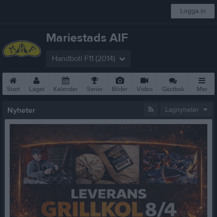
Logga in
Mariestads AIF
Handboll F11 (2014)
Start
Laget
Kalender
Serier
Bilder
Video
Gästbok
Mer
Nyheter
Lagnyheter