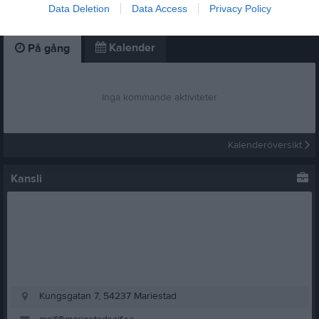
Data Deletion
Data Access
Privacy Policy
1 bild
Kalender
På gång
Inga kommande aktiviteter
Kalenderöversikt
Kansli
Kungsgatan 7, 54237 Mariestad