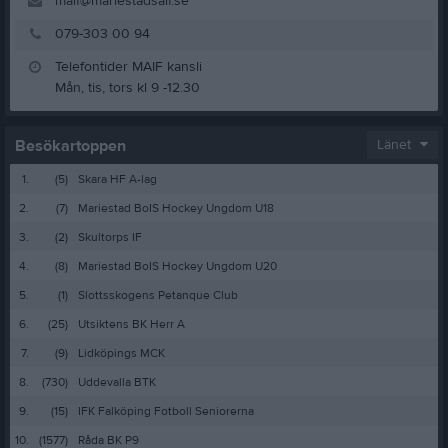
maif@mariestadsaif.se
079-303 00 94
Telefontider MAIF kansli
Besökartoppen
Länet
1.
(5)
Skara HF A-lag
2.
(7)
Mariestad BoIS Hockey Ungdom U18
3.
(2)
Skultorps IF
4.
(8)
Mariestad BoIS Hockey Ungdom U20
5.
(1)
Slottsskogens Petanque Club
6.
(25)
Utsiktens BK Herr A
7.
(9)
Lidköpings MCK
8.
(730)
Uddevalla BTK
9.
(15)
IFK Falköping Fotboll Seniorerna
10.
(1577)
Råda BK P9