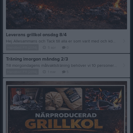
Leverans grillkol onsdag 8/4
Hej Allesammans och Tack till alla er som varit med och köpt kol och sponsrat oss i Mariestads AIF Handboll! Gällande leverans så kommer detta ske på Onsdag kväll - 8/4. Vi kommer att ha ett släp stående på Vadsboskolans parkering från kl. 17.30 - 18.30. Vi kommer att köra ut säckarna under kvällen tills vi har fått ut alla, eller åtminstone så många som möjligt som vi får tag i. Säckar som inte levererats/hämtats så kommer dessa att finnas hos Viktor Svegreus efter onsdagen 8/4, vilka kan hämtas upp på kvällstid. Viktor nås på telefonnummer: 076-100 72 22 - skriv gärna sms så svarar jag så snabbt jag kan! Hoppas ni haft en fantastisk påsk!
Handboll F11 (2014)
5 apr
0
Träning imorgon måndag 2/3
Till morgondagens målvaktsträning behöver vi 10 personer som kan vara skyttar. Skriv en kommentar om erat barn kan vara med. Träningstiden är som vanligt 16:00-17:30.
Handboll F11 (2014)
1 mar
5