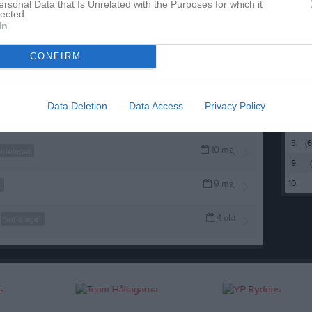
1.
ersonal Data that Is Unrelated with the Purposes for which it
Visa fler nyheter
lected.
2.
In
3.
(
ävlingar
CONFIRM
4.
27 jun
5.
(
t
6.
Data Deletion
Data Access
Privacy Policy
7 jun
laget
7.
8.
(
10 maj
erielaget
9.
10.
9 maj
t
4 okt
Serielaget