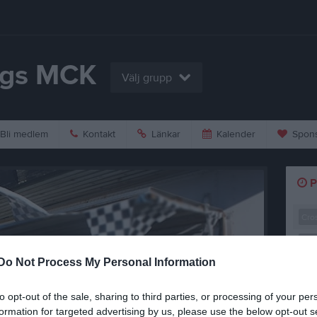
ngs MCK
Välj grupp
Bli medlem
Kontakt
Länkar
Kalender
Spons
P
Cro
End
Do Not Process My Personal Information
Knat
Guld
to opt-out of the sale, sharing to third parties, or processing of your per
formation for targeted advertising by us, please use the below opt-out s
Bar