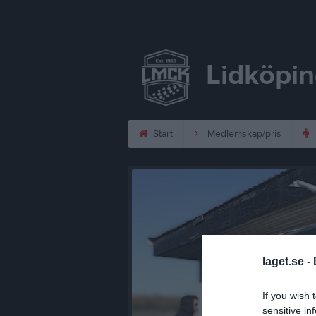
Lidköpi
Start
Medlemskap/pris
laget.se -
If you wish 
sensitive in