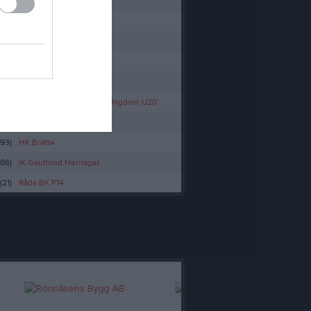
(1)
Skara HF A-lag
(16)
Skara FC Herr senior
459)
Solängens BK
(14)
Hovås Hockey Club
303)
Råda BK P8
(4)
Mariestad BoIS Hockey Ungdom U20
(31)
Lunden ÖBK A-lag Herr
693)
HK Brätte
(86)
IK Gauthiod Herrlaget
(21)
Råda BK P14