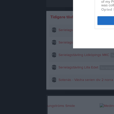
of my P
was col
Opted 
Kommande t
Tidigare tävlingar
Serielagstävling Kinds MK
Serielage
Serielagstävling Borås FMCK
Serie
Serielagstävling Lidköpings MKC
S
Serielagstävling Lilla Edet
Serielage
Sotenäs - Västra serien div 2 norra