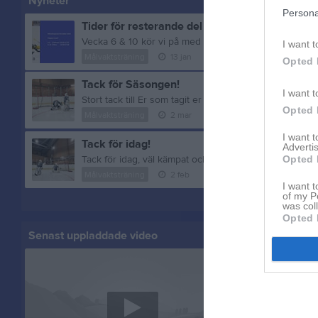
Nyheter
Persona
Tider för resterande del av säsongen.
I want t
Målvaktsträning
13 jan
0
kommentarer
Opted 
Tack för Säsongen!
I want t
Opted 
Målvaktsträning
2 mar
1
kommentar
I want 
Tack för idag!
Advertis
Tack för idag, väl kämpat och på återseende om fyra v
Opted 
Målvaktsträning
2 feb
0
kommentarer
I want t
of my P
Visa fler nyheter
was col
Opted 
Senast uppladdade video
Senast up