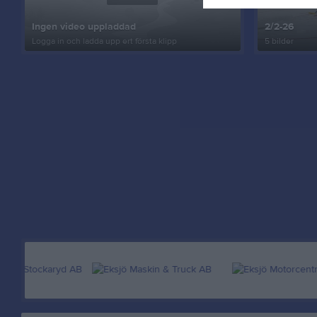
Ingen video uppladdad
2/2-26
Logga in och ladda upp ert första klipp
5 bilder