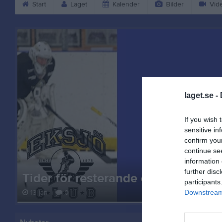
Start
Laget
Kalender
Bilder
Vid
laget.se -
If you wish 
sensitive in
confirm you
continue se
information 
further disc
Tider för resterande del av säsong
participants
13 jan
0
Downstream 