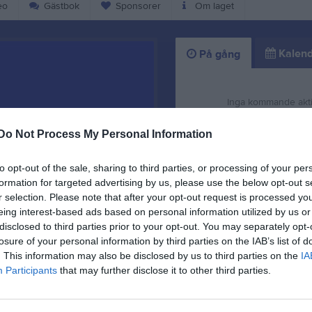
eo
Gästbok
Sponsorer
Om laget
Kalend
På gång
Inga kommande akti
Do Not Process My Personal Information
K
to opt-out of the sale, sharing to third parties, or processing of your per
formation for targeted advertising by us, please use the below opt-out s
r selection. Please note that after your opt-out request is processed y
eing interest-based ads based on personal information utilized by us or
disclosed to third parties prior to your opt-out. You may separately opt-
losure of your personal information by third parties on the IAB’s list of
en.
Tack för Säsongen
. This information may also be disclosed by us to third parties on the
IA
Participants
that may further disclose it to other third parties.
2 mar
1