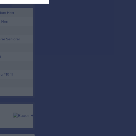
Länet
dom Herr
 Herr
er Seniorer
l
g F10-11