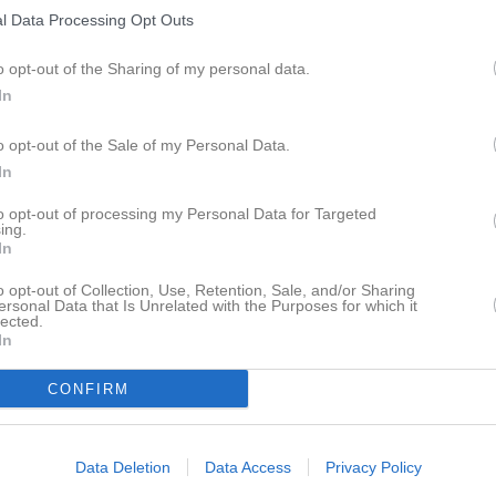
Lagnyheter
l Data Processing Opt Outs
Vecka 6 & 10 kör vi på med Målvaktspassen och som tidigare ligger de på föreningstiden, Måndagar 16:30 - 17:30. Väl mött!
o opt-out of the Sharing of my personal data.
In
Nyheter från föreningen
GOTT NYTT 2013
o opt-out of the Sale of my Personal Data.
Stort tack till Er som tagit er till träningarna och stort tack till de skyttar som ställt upp. Förhoppningsvis fortsätter vi på samma spår till nästa säsong. Återigen, stort tack till er som dykt upp!
In
10 jul
Uppdatering inför säsongsp
9 jun
Intersport hockeyevent 13/
to opt-out of processing my Personal Data for Targeted
ing.
9 jun
Uppdatering efter årsmötet
eckor! 2/3-26
In
o opt-out of Collection, Use, Retention, Sale, and/or Sharing
Facebook
ersonal Data that Is Unrelated with the Purposes for which it
lected.
In
pdaterade album
CONFIRM
Data Deletion
Data Access
Privacy Policy