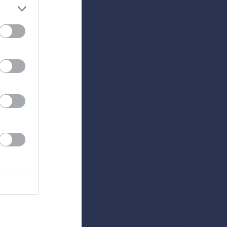
remiär
6
 8/6-2026