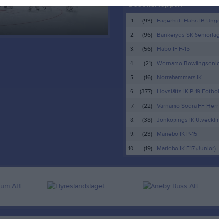
Besökartoppen
1.
(93)
Fagerhult Habo IB Ung
2.
(96)
Bankeryds SK Seniorlag
3.
(56)
Habo IF F-15
4.
(21)
Wernamo Bowlingsenior
5.
(16)
Norrahammars IK
6.
(377)
Hovslätts IK P-19 Fotbol
7.
(22)
Värnamo Södra FF Herr
8.
(38)
Jönköpings IK Utvecklin
9.
(23)
Mariebo IK P-15
10.
(19)
Mariebo IK F17 (Junior)