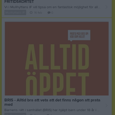
FRITIDSKORTET
Vi i Mullhyttans IF vill tipsa om en fantastisk möjlighet för alla barn och ungdomar i föreningen: Fritidskortet! Det är ett statligt stöd som gör det enklare för familjer att låta barnen delta i fritidsaktiviteter. Kortet kan användas för att betala medlemsavgifter och på så sätt minska kostnaderna för ett aktivt liv.
Mullhyttans IF
16 feb
0
BRIS - Alltid bra att veta att det finns någon att prata
med
Barnens rätt i samhället (BRIS) har hjälpt barn under 18 år i många år. Alltid bra att veta att det finns någon att prata med.