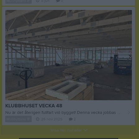
Mullhyttans IF
8 jun
0
KLUBBHUSET VECKA 48
Nu är det återigen fullfart vid bygget! Denna vecka jobbas det med att sätta upp fönsterpartier, ventilation och kanske vi hinner påbörja jobbet med att sätta utvändig panel. På fredag förmiddag kommer Allmänna Arvsfondens kommunikationsbyrå för att fotografera och dokumentera projektet. Tack vare pålitliga entreprenörer och inte minst Hidingebro Bygghandel som levererat det mesta av materialet så löper projektet på enligt plan. Fler bilder... #Allmänna Arvsfonden #LekebergsSparbank
Mullhyttans IF
26 nov 2025
2
Visa fler nyheter