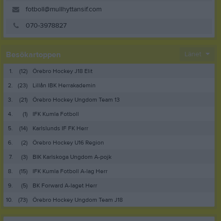
fotboll@mullhyttansif.com
070-3978827
Besökartoppen
Länet
1.
(12)
Örebro Hockey J18 Elit
2.
(23)
Lillån IBK Herrakademin
3.
(21)
Örebro Hockey Ungdom Team 13
4.
(1)
IFK Kumla Fotboll
5.
(14)
Karlslunds IF FK Herr
6.
(2)
Örebro Hockey U16 Region
7.
(3)
BIK Karlskoga Ungdom A-pojk
8.
(15)
IFK Kumla Fotboll A-lag Herr
9.
(5)
BK Forward A-laget Herr
10.
(73)
Örebro Hockey Ungdom Team J18