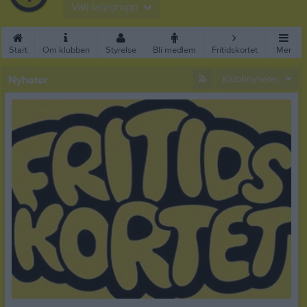
Välj lag/grupp
Start
Om klubben
Styrelse
Bli medlem
Fritidskortet
Mer
Nyheter
Klubbnyheter