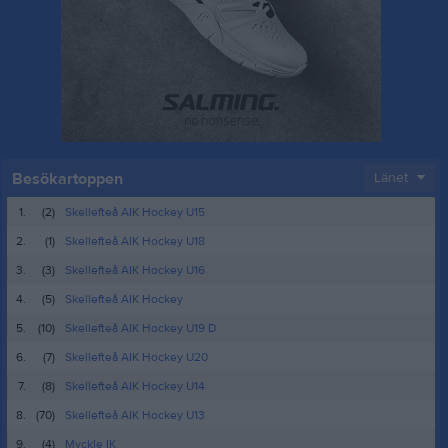
Besökartoppen
Länet
1.
(2)
Skellefteå AIK Hockey U15
2.
(1)
Skellefteå AIK Hockey U18
3.
(3)
Skellefteå AIK Hockey U16
4.
(5)
Skellefteå AIK Hockey
5.
(10)
Skellefteå AIK Hockey U19 D
6.
(7)
Skellefteå AIK Hockey U20
7.
(8)
Skellefteå AIK Hockey U14
8.
(70)
Skellefteå AIK Hockey U13
9.
(4)
Myckle IK