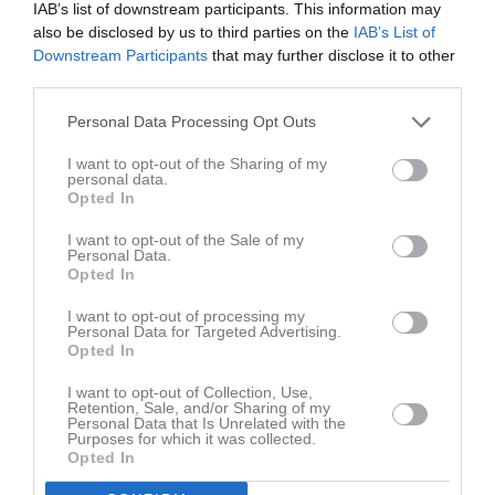
IAB’s list of downstream participants. This information may
Senast uppladdade video
also be disclosed by us to third parties on the
IAB’s List of
Downstream Participants
that may further disclose it to other
third parties.
Personal Data Processing Opt Outs
I want to opt-out of the Sharing of my
personal data.
Ingen video uppladdad
Opted In
Logga in och ladda upp ert första klipp
I want to opt-out of the Sale of my
Personal Data.
Senast uppdaterade album
Opted In
I want to opt-out of processing my
Personal Data for Targeted Advertising.
Opted In
I want to opt-out of Collection, Use,
Retention, Sale, and/or Sharing of my
Personal Data that Is Unrelated with the
Purposes for which it was collected.
LAGBILD
Opted In
1 bild