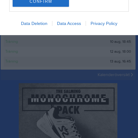
CONFIRM
Kalender
På gång
8 aug
LOGEN BOKAD
Data Deletion
Data Access
Privacy Policy
9 aug
LOGEN BOKAD
10 aug, 18:45
Träning
12 aug, 18:00
Träning
13 aug, 16:45
Träning
Kalenderöversikt