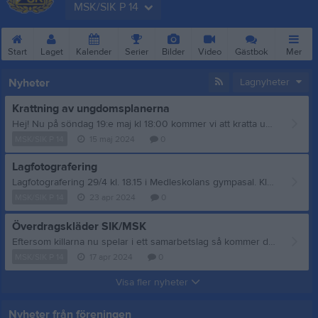
MSK/SIK P 14
Start
Laget
Kalender
Serier
Bilder
Video
Gästbok
Mer
Nyheter
Lagnyheter
Krattning av ungdomsplanerna
Hej! Nu på söndag 19:e maj kl 18:00 kommer vi att kratta ungdomsplanerna i Medle. Vi hjälps åt att kratta 5*5- och 7*7-planerna + mellanområdet där 3*3-sargen ska vara. Vi monterar även ihop 3*3-planen. I fjol var vi ungefär 25 vuxna och 20 barn på plats. Det tog en timme att kratta. TA MED EGEN KRATTA Vi kommer att bjuda på hamburgare + dricka Finns det någon med lite snickarkunskap så behöver även båsen på 7*7-planen en översyn. Behöver inte göras på krattningskvällen, är man intresserad av detta jobb så kan man ta kontakt med Anders Lindkvist på 070-696 32 77
MSK/SIK P 14
15 maj 2024
0
Lagfotografering
Lagfotografering 29/4 kl. 18.15 i Medleskolans gympasal. Klädsel: Blå shorts, blå strumpor och fotbollsskor (t-shirt får barnen på plats). Tänk på att vårdnadshavare måste följa med för att skriva på blankett för att barnet ska få vara med på bild. De som tog en blankett på föräldramötet kan givetvis skicka med påskriven blankett med barnet. Kom i tid! Gympasalen ligger på baksidan av skolan, väst om byggnaden, en liten backe ner från personalparkeringen. /Ledarna
MSK/SIK P 14
23 apr 2024
0
Överdragskläder SIK/MSK
Eftersom killarna nu spelar i ett samarbetslag så kommer de alla att spela matcher för både Stämningsgården och Medle. Vi kommer alltid spela matcherna med blå shorts och blå strumpor, som man står för själv (se föregående nyhet för länkar till klubbshopparna om ni vill köpa därigenom). Matchtröja kan komma att variera, men de lånar man av klubbarna. För att stärka lagkänslan har vi med hjälp av Stadium tagit fram egna överdragskläder, med bådas emblem, för den som vill köpa det, se länkar nedan. Långärmad tröja barn: https://www.stadium.se/foreningar/medle-sk-medlemmar.2086166/379261105/nike.academy-23-drill-top-jr.obsidian-royal Långbyxor barn: https://www.stadium.se/foreningar/medle-sk-medlemmar.2086166/379191101/nike.academy-23-pant-jr.black Genom sponsorskap har vi beställt tränings/uppvärmings t-shirts med båda emblemen, som alla killar kommer att få, så de i alla fall har ett plagg gemensamt. På föräldramötet på söndag kommer vi att ge mer information om kommande säsong. Hoppas vi ses där!
MSK/SIK P 14
17 apr 2024
0
Visa fler nyheter
Nyheter från föreningen