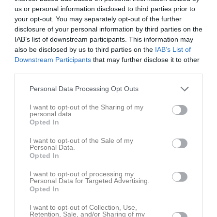
Senast uppladdade video
us or personal information disclosed to third parties prior to
your opt-out. You may separately opt-out of the further
disclosure of your personal information by third parties on the
IAB’s list of downstream participants. This information may
also be disclosed by us to third parties on the
IAB’s List of
Downstream Participants
that may further disclose it to other
third parties.
Ingen video uppladdad
Personal Data Processing Opt Outs
Logga in och ladda upp ert första klipp
I want to opt-out of the Sharing of my
personal data.
Senast uppdaterade album
Opted In
I want to opt-out of the Sale of my
Personal Data.
Opted In
I want to opt-out of processing my
Personal Data for Targeted Advertising.
Opted In
Träning 22/5
15 bilder
I want to opt-out of Collection, Use,
Retention, Sale, and/or Sharing of my