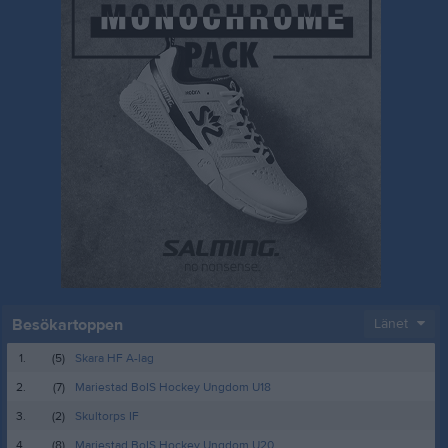
Besökartoppen
Länet
1.
(5)
Skara HF A-lag
2.
(7)
Mariestad BoIS Hockey Ungdom U18
3.
(2)
Skultorps IF
4.
(8)
Mariestad BoIS Hockey Ungdom U20