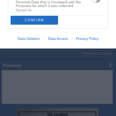
Personal Data that Is Unrelated with the
Kalender
På gång
Purposes for which it was collected.
Opted In
9 aug
Gullmarscupen
CONFIRM
22 aug
Sammandrag Kungshamn
5 sep
Sammandrag Sotenäs
Data Deletion
Data Access
Privacy Policy
19 sep
Sammandrag Fjällbacka
Kalenderöversikt
Facebook