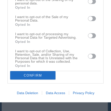
personal data.
Opted In
I want to opt-out of the Sale of my
Personal Data.
Inget album finns skapat
Opted In
Logga in som administratör och skapa ert första album
I want to opt-out of processing my
Personal Data for Targeted Advertising.
Kalender
På gång
Opted In
I want to opt-out of Collection, Use,
Retention, Sale, and/or Sharing of my
Inga kommande aktiviteter
Personal Data that Is Unrelated with the
Purposes for which it was collected.
Opted In
Kalenderöversikt
CONFIRM
Facebook
Data Deletion
Data Access
Privacy Policy