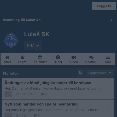
Logga in
Insamling till Luleå SK
Luleå SK
P-17
Start
Laget
Kalender
Bilder
Video
Gästbok
Mer
Nyheter
Lagnyheter
Ändringar av försäljning kalender till bambusa.
Hej. Det har blivit miss i komunikationen med kansliet och vi har nu fått till oss att vi ska sälja bambusa sockar. Det blir totalt 2 paket sockar per spelare. Dessa delas ut idag På träningen, ni som ej kan komma idag får hämta hos mig, ring eller smsa för att bestämma tid. 0722220062 Swisha 440kr ( 2 paket sockar) till mig senast 22/9. Ni kommer få plocka 2 paket var från lådan av de olika paketen som finns,det blir alltså lite först till kvarn. Vi gick ut med information om att vi ska sälja kalendrar tidigare, dessa blir frivilliga nu när vi fick sockar att sälja. Så är det någon som vill sälja kalendrar eller köpa till sig själv så finns det möjlighet till det hör isåfall av er till mig innan veckans slut. (Kom ihåg att 100kr går till grabbarnas lagkassa
P-17
1 sep 2025
0
Nytt som händer och spelarinventering.
Hej fotbollsgänget! 1 februari kommer vi att gå över från laget.se till sportadmin. Ladda ner appen och skapa en användare med samma e-post som ni använder här så ni inte missar uppstarten av fotbollsäsongen! Men komihåg att det inte är förens 1feb som vi officiellt går över dit! Planeringen inför kommande säsong börjar ta fart så det kommer ut en spelarinventering här på laget för att se vilka som är taggade inför kommande säsong. Obs, obesvarad kallelse räknas som ett nej och man är alltid välkommen tillbaka eller som ny närsomhelst under säsongen! Medlems- och aktivitetsavgiften för fotbollen kommer ut i nya appen i början av februari.
P-17
16 jan
0