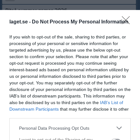
Piteå summer games 2026
Hej! Vi har anmält 2 lag till nästa års PSG, 26-28 Juni. Vi vill gå ut med tidig information så att alla har möjlighet att planera sin sommar med den informationen tillgänglig. Mer information kommer efter säsongen dragit igång. Mvh Tränarna LSK P17
laget.se -
Do Not Process My Personal Information
P-17
8 dec 2025
0
Visa fler nyheter
If you wish to opt-out of the sale, sharing to third parties, or
processing of your personal or sensitive information for
Senast uppladdade video
targeted advertising by us, please use the below opt-out
section to confirm your selection. Please note that after your
opt-out request is processed you may continue seeing
interest-based ads based on personal information utilized by
us or personal information disclosed to third parties prior to
your opt-out. You may separately opt-out of the further
disclosure of your personal information by third parties on the
IAB’s list of downstream participants. This information may
Ingen video uppladdad
also be disclosed by us to third parties on the
IAB’s List of
Logga in och ladda upp ert första klipp
Downstream Participants
that may further disclose it to other
third parties.
Senast uppdaterade album
Personal Data Processing Opt Outs
I want to opt-out of the Sharing of my