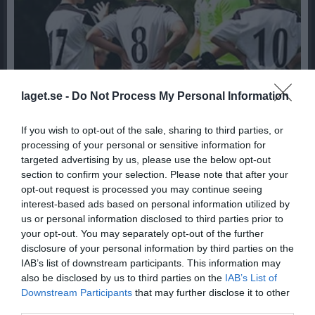
laget.se -
Do Not Process My Personal Information
Gothia
If you wish to opt-out of the sale, sharing to third parties, or
Hej. Idag är sista dagen att ansöka till Gothia Cup(max 1 lag per åldersklass, 1 lag flick, 1 lag pojk, har turneringen beslutat) Anmälan är öppen till 16:00 idag. Passa på att anmäla, Gothia är ett minne för livet! Gothiacup.se Mvh Jonas
processing of your personal or sensitive information for
Tränarforum
17 sep 2025
0
targeted advertising by us, please use the below opt-out
section to confirm your selection. Please note that after your
opt-out request is processed you may continue seeing
interest-based ads based on personal information utilized by
us or personal information disclosed to third parties prior to
your opt-out. You may separately opt-out of the further
disclosure of your personal information by third parties on the
IAB’s list of downstream participants. This information may
also be disclosed by us to third parties on the
IAB’s List of
Downstream Participants
that may further disclose it to other
third parties.