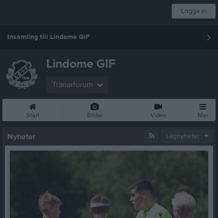
Logga in
Insamling till Lindome GIF
Lindome GIF
Tränarforum
Start
Bilder
Video
Mer
Nyheter
Lagnyheter