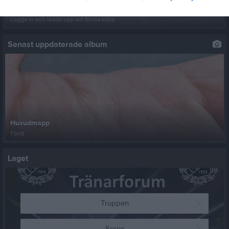
Ingen video uppladdad
Logga in och ladda upp ert första klipp
Senast uppdaterade album
Huvudmapp
1 bild
Laget
Truppen
Serier