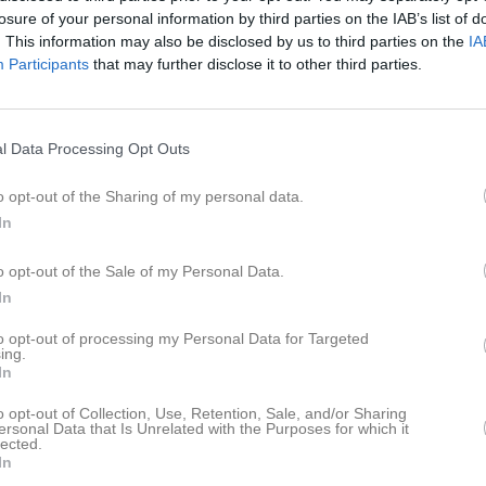
losure of your personal information by third parties on the IAB’s list of
. This information may also be disclosed by us to third parties on the
IA
Hällesåkersvägen 5, 4
Participants
that may further disclose it to other third parties.
pdaterade album
info@lindomegif.se
Kansliet är bemannat u
l Data Processing Opt Outs
förmiddagar mån-fre (m
för ändringar) samt enli
o opt-out of the Sharing of my personal data.
överenskommelse. Kont
 finns skapat
In
info@lindomegif.se för 
administratör och skapa ert första
o opt-out of the Sale of my Personal Data.
Besökartoppen
In
1.
(1)
Skara HF A-lag
to opt-out of processing my Personal Data for Targeted
ing.
2.
(16)
Skara FC Herr senior
In
3.
(459)
Solängens BK
o opt-out of Collection, Use, Retention, Sale, and/or Sharing
4.
(14)
Hovås Hockey Club
ersonal Data that Is Unrelated with the Purposes for which it
lected.
5.
(303)
Råda BK P8
In