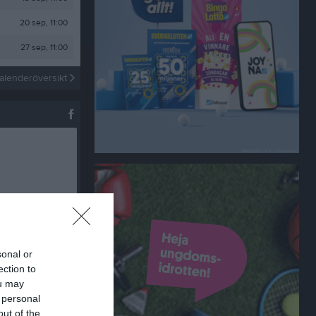
20 sep, 11:00
27 sep, 11:00
spelschema Öjersjöcupen
alenderöversikt
sonal or
ection to
ou may
 personal
out of the