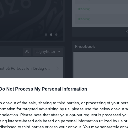
Träning
Träning
Lagindelning och 
K
29 apr
1
Facebook
Lagnyheter
I eran mejl finns nu lagindelning och spelschema för sammandraget på Förbovallen lördag den 23 maj. Observera att vi har en reservlista till detta sammandrag. Dessa får spela om någon får förhinder i ett av lagen. Det är därför viktigt att meddela i så god tid som möjligt om någon aktiv inte kan spela. Vi ser fram emot en härlig dag! //Ledarna P-2019
Do Not Process My Personal Information
Med anledning av att vi står inför en försäljning av Tvättlappen (mer information kommer inom kort) gör vi en översyn av vilka som inte längre är aktiva i laget. Det gäller både er som har slutat och er som har hoppat ner till P-2020. Om ni får detta utskick är ert barn registrerat som aktiv i P-2019. Om det inte längre stämmer behöver ni höra av er omgående till patric.peippo@icloud.com eller på 0739828780 och meddela att ert barn inte längre är aktiv i P-2019. I annat fall är ni medräknade i kommande försäljning. //Ledarna P-2019
Kansli
to opt-out of the sale, sharing to third parties, or processing of your per
formation for targeted advertising by us, please use the below opt-out s
r selection. Please note that after your opt-out request is processed y
I eran mejl finns nu lagindelning och spelschema för Öjersjöcupen lördag 2 maj. Vi har noterat att det är väldigt tajt i schemat mellan första och andra matchen för lag 2. Vi har påtalat detta för arrangören och vi återkommer med information vid eventuella justeringar av matchtid. Vi hoppas att ni är lika taggade som vi är på en fantastisk fotbollsdag! //Ledarna P-2019
eing interest-based ads based on personal information utilized by us or
disclosed to third parties prior to your opt-out. You may separately opt-