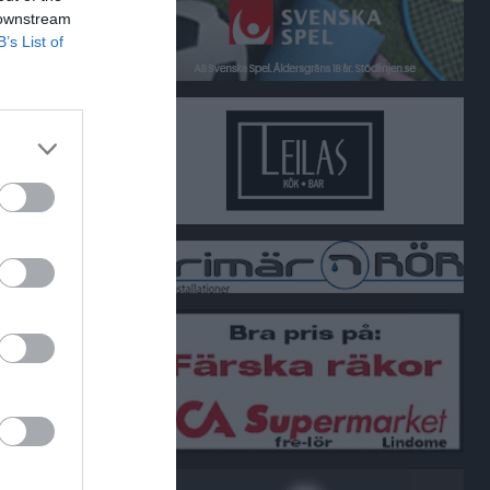
 downstream
B’s List of
3791 Lindome
nder
ed reservation
gt
akta gärna
mer info
Länet