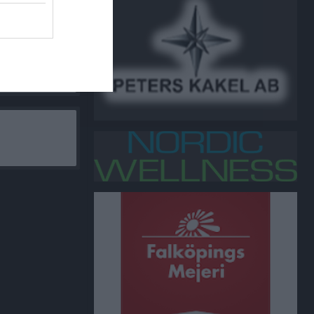
y Ungdom U20
r