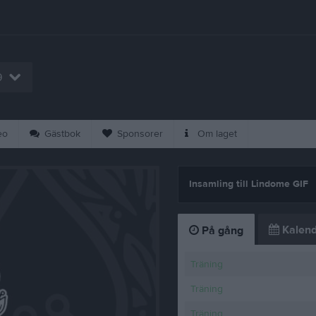
9
eo
Gästbok
Sponsorer
Om laget
Insamling till Lindome GIF
Kalend
På gång
Träning
Träning
Träning