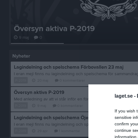
Översyn aktiva P-2019
9 maj
0
Nyheter
Lagindelning och spelschema Förbovallen 23 maj
P-2019
20 maj
0
kommentarer
Översyn aktiva P-2019
laget.se -
P-2019
9 maj
0
kommentarer
If you wish 
Lagindelning och spelschema Öjersjöcupen
sensitive in
confirm you
continue se
P-2019
29 apr
1
kommentar
information 