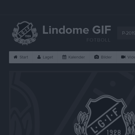
Lindome GIF
P-201
FOTBOLL
Start
Laget
Kalender
Bilder
Vid