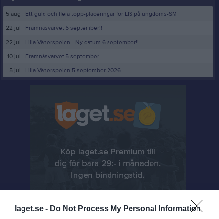
5 aug
Ett guld och flera topp-placeringar för LIS på ungdoms-SM
22 jul
Framnäsvarvet 6 september!!
22 jul
Lilla Vänerspelen - Ny datum 6 september!!
10 jul
Framnäsvarvet 5 september
5 jul
Lilla Vänerspelen 5 september 2026
laget.se -
Do Not Process My Personal Information