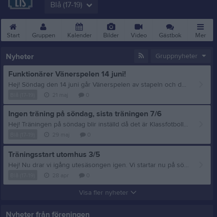
Blå (17-19)
Start
Gruppen
Kalender
Bilder
Video
Gästbok
Mer
Nyheter
Gruppnyheter
Funktionärer Vänerspelen 14 juni!
Hej! Söndag den 14 juni går Vänerspelen av stapeln och då behöver föreningen din hjälp som funktionär! Det behövs 40 funktionärer så har du möjlighet att ställa upp så är det välkommet! Meddela Anna-Carin om du kan vara med på mail : annacarinochsamuel@hotmail.com Senast 29/5 behöver hon din anmälan. Vänliga hälsningar/ Hanna, grupp blå
Blå (17-19)
21 maj
0
Ingen träning på söndag, sista träningen 7/6
Hej! Träningen på söndag blir inställd då det är Klassfotbollen och många av oss kommer spendera dagen på Ågårdsvallen. Söndag 7/6 blir sista träningen innan sommaruppehållet Söndag den 14/6 är Vänerspelen där dom äldre barnen tävlar. Vi behöver fortsatt funktionärer och är mycket uppskattat om ni som kan anmäler er som funktionärer enligt tidigare inlägg. Vi ses nästa söndag! Mvh tränarna grupp blå
Blå (17-19)
29 maj
0
Träningsstart utomhus 3/5
Hej! Nu drar vi igång utesäsongen igen. Vi startar nu på söndag 3/5 kl 16-17 och kommer hålla på fram till midsommarveckan. Vi kör som vanligt söndagar kl 16-17 på Framnäs IP. Denna säsong kommer även några från gruppen över (grupp vit födda -15 och -16) vara med och träna samma tid. Vi ser fram emot en härlig utesäsong. Mvh tränarna grupp blå
Blå (17-19)
28 apr
0
Visa fler nyheter
Nyheter från föreningen