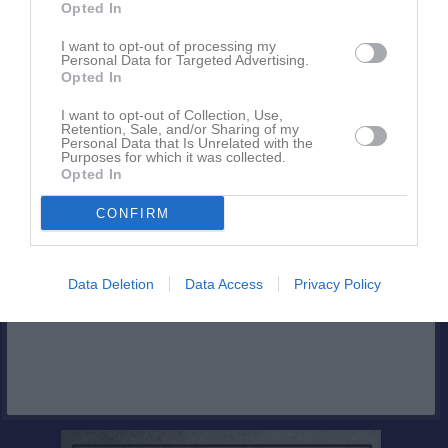
Opted In
Inget album finns skapat
Logga in som administratör och skapa ert första album
I want to opt-out of processing my
Personal Data for Targeted Advertising.
Opted In
Kalender
På gång
I want to opt-out of Collection, Use,
Retention, Sale, and/or Sharing of my
Personal Data that Is Unrelated with the
Inga kommande aktiviteter
Purposes for which it was collected.
Opted In
CONFIRM
Kalenderöversikt
Facebook
Data Deletion
Data Access
Privacy Policy