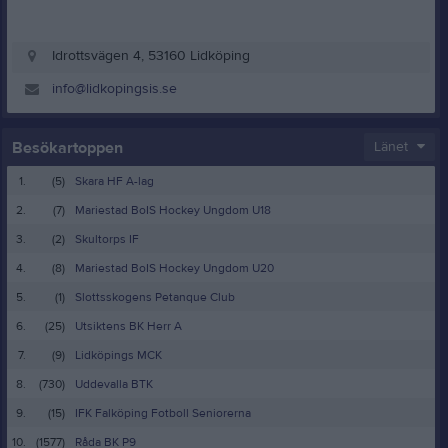
Idrottsvägen 4, 53160 Lidköping
info@lidkopingsis.se
Besökartoppen
Länet
1.
(5)
Skara HF A-lag
2.
(7)
Mariestad BoIS Hockey Ungdom U18
3.
(2)
Skultorps IF
4.
(8)
Mariestad BoIS Hockey Ungdom U20
5.
(1)
Slottsskogens Petanque Club
6.
(25)
Utsiktens BK Herr A
7.
(9)
Lidköpings MCK
8.
(730)
Uddevalla BTK
9.
(15)
IFK Falköping Fotboll Seniorerna
10.
(1577)
Råda BK P9