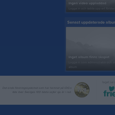
Ingen video uppladdad
Logga in och ladda upp ert första 
Senast uppdaterade alb
Inget album finns skapat
Logga in som administratör och sk
album
laget.se
Det enda föreningssystemet som har hamnat på IDG:s
lista över Sveriges 100 bästa sajter sju år i rad.