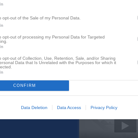
In
29 jul
Träningsdag killar i Lidköping 29 augusti
o opt-out of the Sale of my Personal Data.
In
to opt-out of processing my Personal Data for Targeted
ing.
In
tera
Nyheter från föreningen
o opt-out of Collection, Use, Retention, Sale, and/or Sharing
ersonal Data that Is Unrelated with the Purposes for which it
lected.
Årsmöte 29/9
In
2 aug
Tävlingsplanering 2026/20
CONFIRM
Senast uppladdade video
Data Deletion
Data Access
Privacy Policy