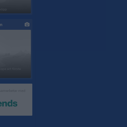
klipp
um
apa ert första
 samarbetar med