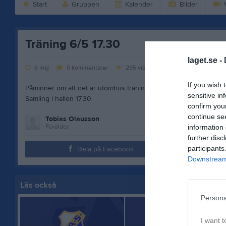
Start
Gruppen
Kalender
Bilder
V
Träning 6/5 17.30
laget.se -
6 maj
0
kommentarer
295
visningar
If you wish 
Påminner om att det är utomhus träning idag.
sensitive in
Samling i hallen 17.30
confirm you
continue se
Tobias Olausson
Förälder
information 
further disc
participants
Dela på Facebook
Downstream 
Läs också
Persona
I want t