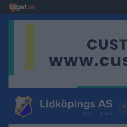
Lidköpings AS
Fo
BROTTNING