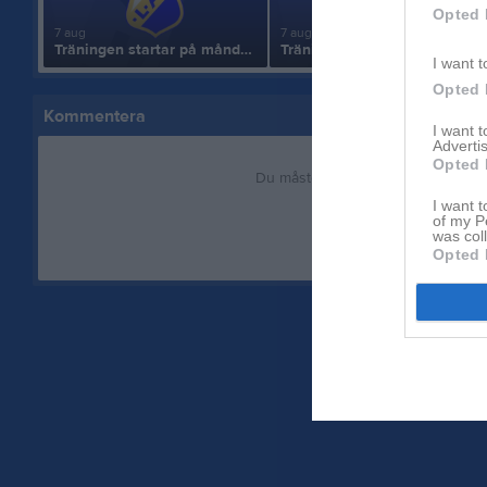
Opted 
7 aug
7 aug
Träningen startar på måndag
Träningen startar på måndag
I want t
Opted 
Kommentera
I want 
Advertis
Opted 
Du måste logga in för att kommen
I want t
of my P
Logga in
was col
Opted 