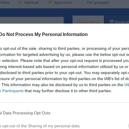
ideo
Gästbok
Sponsorer
Om gruppen
Kalend
På gång
Do Not Process My Personal Information
Träning
Dela
Tweeta
Träning
to opt-out of the sale, sharing to third parties, or processing of your per
formation for targeted advertising by us, please use the below opt-out s
Träning
r selection. Please note that after your opt-out request is processed y
Träning
eing interest-based ads based on personal information utilized by us or
disclosed to third parties prior to your opt-out. You may separately opt-
Träning
losure of your personal information by third parties on the IAB’s list of
. This information may also be disclosed by us to third parties on the
IA
Dela på Twitter
K
Participants
that may further disclose it to other third parties.
l Data Processing Opt Outs
o opt-out of the Sharing of my personal data.