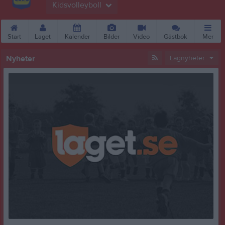
Kidsvolleyboll
Start
Laget
Kalender
Bilder
Video
Gästbok
Mer
Nyheter
Lagnyheter