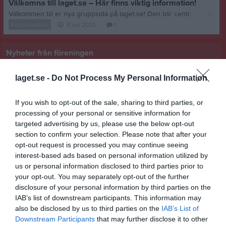
Välkomna till laget.se – Här finns viktig information!
Välkommen till er nya gruppsida på laget.se! Den blir central i all kommunikation mellan aktiva, ledare, föräldrar och andra intresserade. För att komma igång direkt med en bra kommunikation i och omkring gruppen finns ett antal viktiga punkter för sidans administratör: • Logga in och lägga till alla aktiva och ledare under Medlemmar. • Fylla på kalendern med alla inplanerade aktiviteter. Matcher läggs till via Serier medan träningar och andra aktiviteter läggs till via Aktiviteter. • Skriv nyheter löpande och berätta om verksamheten. I takt med att nya nyheter läggs till kommer den här nyhetstexten att försvinna. Om någon i gruppen har frågor om laget.se är man alltid välkommen att kontakta vår support på support@laget.se eller 019-15 44 00. Varmt välkomna till laget.se!
Kidsvolleyboll
8 jun 2023
1
Nyheter från föreningen
Kurs beachvolleyboll
laget.se -
Do Not Process My Personal Information
If you wish to opt-out of the sale, sharing to third parties, or
processing of your personal or sensitive information for
targeted advertising by us, please use the below opt-out
section to confirm your selection. Please note that after your
opt-out request is processed you may continue seeing
interest-based ads based on personal information utilized by
us or personal information disclosed to third parties prior to
your opt-out. You may separately opt-out of the further
disclosure of your personal information by third parties on the
IAB’s list of downstream participants. This information may
also be disclosed by us to third parties on the
IAB’s List of
Downstream Participants
that may further disclose it to other