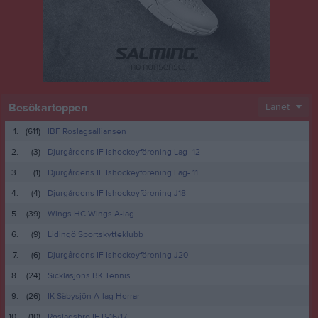
Besökartoppen
Länet
1.
(611)
IBF Roslagsalliansen
2.
(3)
Djurgårdens IF Ishockeyförening Lag- 12
3.
(1)
Djurgårdens IF Ishockeyförening Lag- 11
4.
(4)
Djurgårdens IF Ishockeyförening J18
5.
(39)
Wings HC Wings A-lag
6.
(9)
Lidingö Sportskytteklubb
7.
(6)
Djurgårdens IF Ishockeyförening J20
8.
(24)
Sicklasjöns BK Tennis
9.
(26)
IK Säbysjön A-lag Herrar
10.
(10)
Roslagsbro IF P-16/17