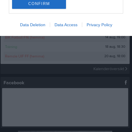
CONFIRM
Kalender
På gång
11 aug, 18:30
Träning
Data Deletion
Data Access
Privacy Policy
13 aug, 18:30
Träning
14 aug, 19:00
BIK Fotboll F16 (hemma)
18 aug, 18:30
Träning
20 aug, 18:00
Remsle UIF FF (hemma)
Kalenderöversikt
Facebook