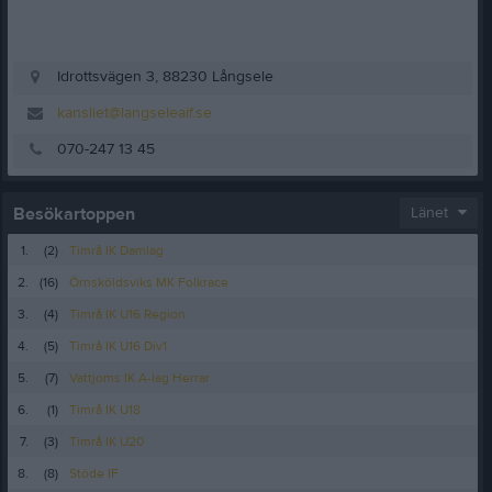
Idrottsvägen 3, 88230 Långsele
kansliet@langseleaif.se
070-247 13 45
Besökartoppen
Länet
1.
(2)
Timrå IK Damlag
2.
(16)
Örnsköldsviks MK Folkrace
3.
(4)
Timrå IK U16 Region
4.
(5)
Timrå IK U16 Div1
5.
(7)
Vattjoms IK A-lag Herrar
6.
(1)
Timrå IK U18
7.
(3)
Timrå IK U20
8.
(8)
Stöde IF