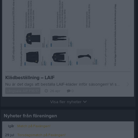
Klädbeställning – LAIF
Nu är det dags att beställa LAIF-kläder inför säsongen! Vi samarbetar med Helgum, men denna beställning gäller LAIF-kläder – och alla är självklart välkomna att beställa. Sista beställningsdag: 30 april Jag skickar in den gemensamma beställningen direkt efter det datumet. För att det ska bli så smidigt som möjligt för alla vill jag att ni gör beställningen enligt nedan: Beställning skickas via mail till: soderholm.invest@gmail.com Viktigt: Skriv barnets namn i ämnesraden Ange vilka plagg ni vill beställa Ange storlek Skriv om ni önskar initialer Betalning: Swisha i samband med beställningen till 072-577 54 11 Märk betalningen med barnets namn Jag samlar ihop alla beställningar och skickar in dem gemensamt. Om någon storlek skulle vara slut vid beställningstillfället swishar jag tillbaka motsvarande belopp.
Långsele AIF F16/17
26 apr
0
Visa fler nyheter
Nyheter från föreningen
Igår
Match på Faxängen!
29 jul
Torsdagsmatch på Faxängen!