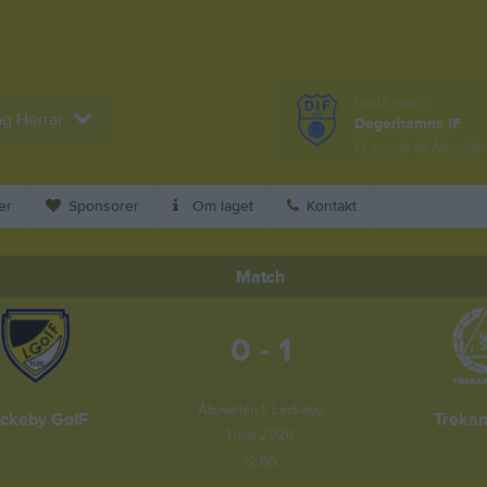
Nästa match
ag Herrar
Degerhamns IF
13 aug, 18:45
Åbyvallen
er
Sponsorer
Om laget
Kontakt
Match
0 - 1
Åbyvallen 1, Läckeby
ckeby GoIF
Trekan
1 maj 2026
12:00