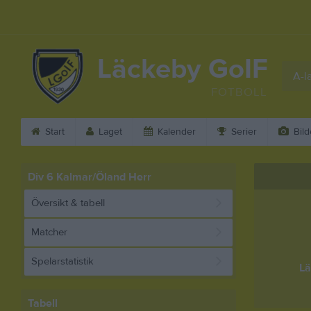
Läckeby GoIF
A-l
FOTBOLL
Start
Laget
Kalender
Serier
Bild
Div 6 Kalmar/Öland Herr
Översikt & tabell
Matcher
Spelarstatistik
Lä
Tabell