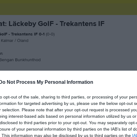
at: Läckeby GoIF - Trekantens IF
oIF - Trekantens IF 0-1
(0-0)
 Kalmar / Öland
r:
 - Bengan Bunkhunthod
:
ér & Diderik Holgersson
Do Not Process My Personal Information
lirare:
to opt-out of the sale, sharing to third parties, or processing of your per
tendahl
formation for targeted advertising by us, please use the below opt-out s
r selection. Please note that after your opt-out request is processed y
 ifrån assisterande tränare Peter Engman:
eing interest-based ads based on personal information utilized by us or
ken över resultatet, men nöjd med inställningen, så kan man väl kort sum
disclosed to third parties prior to your opt-out. You may separately opt-
ter matchen! Det är väldigt varmt och vi tvingas därför till många byten ta
losure of your personal information by third parties on the IAB’s list of
slut, samt pga skador.. Men vi håller ihop det trots det, kämpar å krigar oc
. This information may also be disclosed by us to third parties on the
IA