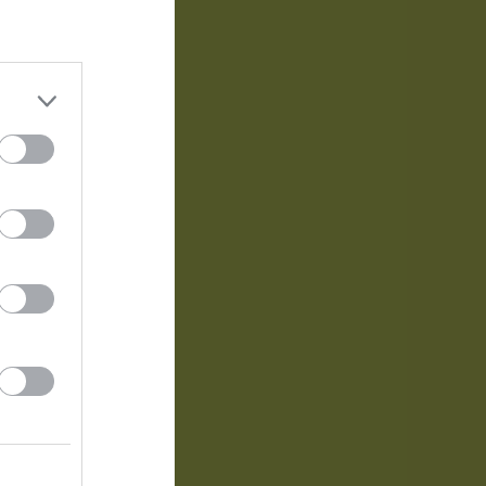
ing ifrån
kapar nästan
a riktigt heta
n och
Utespelare
RK
P
0
0
0
0
0
0
0
0
0
0
0
0
0
0