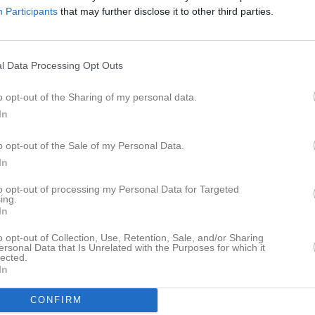
 än våra motståndare, så det är frustrerande att inte få med oss någont
Participants
that may further disclose it to other third parties.
lt enkelt! Vi sätter defensiven mer eller mindre felfritt och Trekanten s
 trots att de har mer boll än oss! Men, även vi har svårt att komma till någr
r idag och offensivt känns som vi har mer att ge! Matchen är väldigt jäm
g, ett oavgjort resultat hade absolut varit mest rättvist! "
l Data Processing Opt Outs
o opt-out of the Sharing of my personal data.
istik
In
M
G
A
GK
o opt-out of the Sale of my Personal Data.
In
lsson
1
0
0
0
to opt-out of processing my Personal Data for Targeted
lmér
1
0
0
1
ing.
In
tröm
1
0
0
0
o opt-out of Collection, Use, Retention, Sale, and/or Sharing
r Kennerfalk
1
0
0
0
ersonal Data that Is Unrelated with the Purposes for which it
lected.
Forsberg
1
0
0
0
In
Holgersson
1
0
0
1
CONFIRM
rge
1
0
0
0