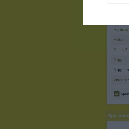
Elliot A
Hampus 
Manfred 
Mohamad
Oskar Fe
Sigge H
Sigge L
Vincent 
M
Spela
Spelarstat