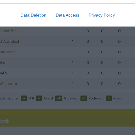
ndreasson
1
0
0
0
Data Deletion
Data Access
Privacy Policy
Hagstedt
1
0
0
0
Löfström
1
0
0
0
 Abdulaal
1
0
0
0
ltendahl
1
0
0
0
olm
1
0
0
0
ovén
1
0
0
0
Wiklander
1
0
0
0
de matcher
G
Mål
A
Assist
GK
Gula kort
RK
Röda kort
P
Poäng
istik