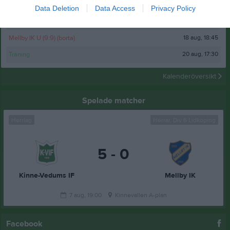
13 aug, 18:30
Trässbergs BK (borta)
Data Deletion
Data Access
Privacy Policy
18 aug, 17:30
Träning
18 aug, 18:45
Mellby IK U (9:9) (borta)
20 aug, 17:30
Träning
Kalenderöversikt
Spelade matcher
Herrlag
Herrar, Div 6 Lidköping
5 - 0
Kinne-Vedums IF
Mellby IK
7 aug, 19:00
Kinnevallen A-plan
Facebook