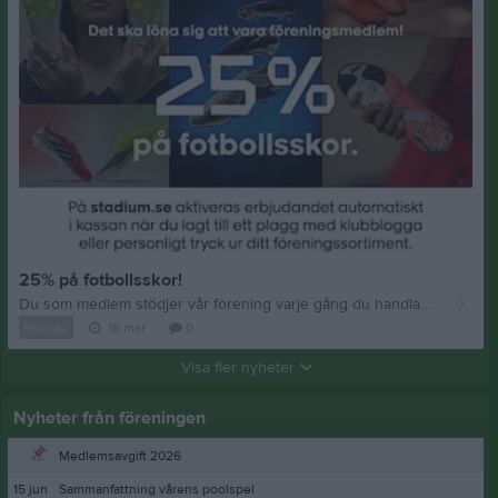
25% på fotbollsskor!
Du som medlem stödjer vår förening varje gång du handlar på Stadium. Nu kan vi hjälpa varandra med ett fint erbjudande bara för dig som föreningsmedlem. Under perioden 19/3 – 19/4 2026, får du 25% rabatt på ett par fotbollsskor eller futsalskor när du online köper ett föreningsplagg, eller i butik stödjer oss som förening på Stadium. Läs mer hur du går tillväga på bilden.
Herrlag
18 mar
0
Visa fler nyheter
Nyheter från föreningen
Medlemsavgift 2026
15 jun
Sammanfattning vårens poolspel