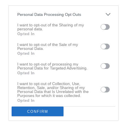
third parties.
Personal Data Processing Opt Outs
Ingen video uppladdad
I want to opt-out of the Sharing of my
personal data.
Logga in och ladda upp ert första klipp
Opted In
Senast uppdaterade album
I want to opt-out of the Sale of my
Personal Data.
Opted In
I want to opt-out of processing my
Personal Data for Targeted Advertising.
Opted In
I want to opt-out of Collection, Use,
Inget album finns skapat
Retention, Sale, and/or Sharing of my
Personal Data that Is Unrelated with the
Logga in som administratör och skapa ert första album
Purposes for which it was collected.
Opted In
Kalender
På gång
CONFIRM
11 aug, 17:30
Träning