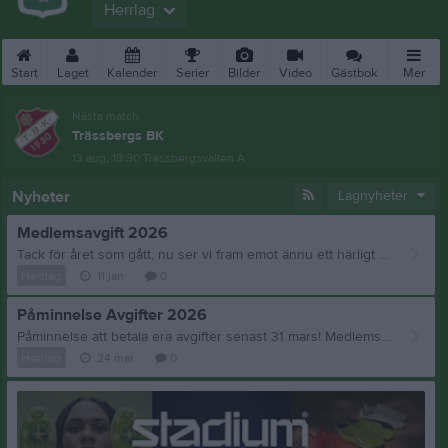
Herrlag
Start
Laget
Kalender
Serier
Bilder
Video
Gästbok
Mer
Nästa match
Trässbergs BK
13 aug, 18:30
Trässbergsvallen A
Nyheter
Lagnyheter
Medlemsavgift 2026
Tack för året som gått, nu ser vi fram emot ännu ett härligt fotbollsår. Vi hoppas att du vill vara medlem i den grön-vita familjen och betalar medlemsavgiften till bankgiro 5406–5776, senast 31 mars 2026
Herrlag
11 jan
0
Påminnelse Avgifter 2026
Påminnelse att betala era avgifter senast 31 mars! Medlemsavgift Vuxen: 200:- Barn: 100:- Familj: 400:- En familj är alla som hör till samma hushåll och där barnen är 16 år eller yngre. Vi ser gärna att alla i familjen blir medlemmar i föreningen som ett stöd! Kom ihåg att ange namn för varje person du betalar för. Är du ny medlem ange även personnummer och e-postadress. Spelaravgift Är du aktiv spelare ska du även betala en spelaravgift på 550,- från det år man fyller 17 år. Spelaravgift plus vuxenmedlemsavgift = 750 kr. Spelare som inte har erlagt medlems- och spelaravgiften får inte delta i matcher efter den 31/3!!! Alla avgifter betalas in på bankgiro 5406–5776. Tack för att du vill vara medlem i den grönvita familjen!
Herrlag
24 mar
0