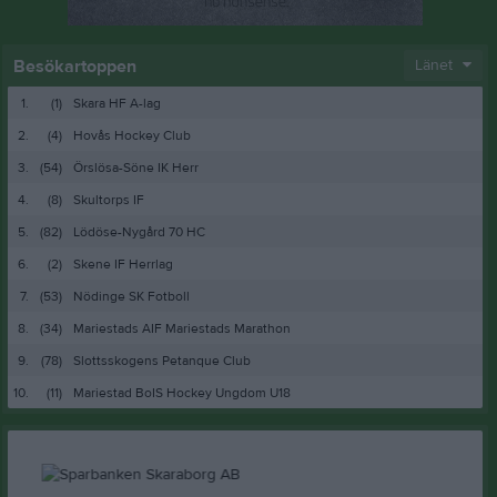
Besökartoppen
Länet
1.
(1)
Skara HF A-lag
2.
(4)
Hovås Hockey Club
3.
(54)
Örslösa-Söne IK Herr
4.
(8)
Skultorps IF
5.
(82)
Lödöse-Nygård 70 HC
6.
(2)
Skene IF Herrlag
7.
(53)
Nödinge SK Fotboll
8.
(34)
Mariestads AIF Mariestads Marathon
9.
(78)
Slottsskogens Petanque Club
10.
(11)
Mariestad BoIS Hockey Ungdom U18