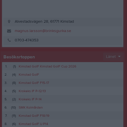
Alvestadsvägen 28, 61771 Kimstad
magnus.larsson@brinksgurka.se
0703-474353
Besökartoppen
Länet
1.
(1)
Kimstad GoIF Kimstad GoIF Cup 2026
2.
(4)
Kimstad GoIF
3.
(8)
Kimstad GoIF F15-17
4.
(5)
Krokeks IF P-12/13
5.
(2)
Krokeks IF P-14
6.
(10)
SMK Kolmården
7.
(11)
Kimstad GoIF F18/19
8.
(6)
Kimstad GoIF U P14