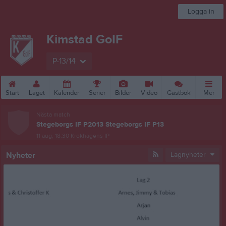
Logga in
Kimstad GoIF
P-13/14
Start
Laget
Kalender
Serier
Bilder
Video
Gästbok
Mer
Nästa match
Stegeborgs IF P2013 Stegeborgs IF P13
11 aug, 18:30
Krokhagens IP
Nyheter
Lagnyheter