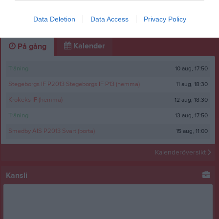
Cup Goif 2018
Data Deletion
Data Access
Privacy Policy
1 bild
Kalender
På gång
10 aug, 17:50
Träning
11 aug, 18:30
Stegeborgs IF P2013 Stegeborgs IF P13 (hemma)
12 aug, 18:30
Krokeks IF (hemma)
13 aug, 17:50
Träning
15 aug, 11:00
Smedby AIS P2013 Svart (borta)
Kalenderöversikt
Kansli