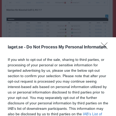
laget.se -
Do Not Process My Personal Information
Speclschema
If you wish to opt-out of the sale, sharing to third parties, or
En översikt för vilka matcher som ska spelas. OBS blir de ändringar i spelschemat från ni gå in på länken och kolla senaste uppdateringen. Länk till aroscupen och spelschema. Länkt till aros cupens sida: Aros cupen Länk till spelschemat: Spelschema Skolan ska bo på är : Westerlundska gymansiet, Sandbrogatan 2 Enköping /Tränarna
processing of your personal or sensitive information for
P-13/14
3 jun 2024
0
targeted advertising by us, please use the below opt-out
Visa fler nyheter
section to confirm your selection. Please note that after your
opt-out request is processed you may continue seeing
interest-based ads based on personal information utilized by
Nyheter från föreningen
us or personal information disclosed to third parties prior to
Alice Pettersson blir förbundskapten
your opt-out. You may separately opt-out of the further
disclosure of your personal information by third parties on the
Matchklimathelg 9-10 maj
IAB’s list of downstream participants. This information may
26 jun
Vinnare på midsommarfesten
also be disclosed by us to third parties on the
IAB’s List of