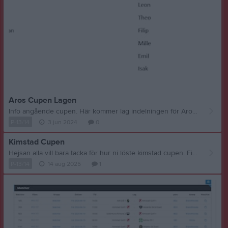
Aros Cupen Lagen
Info angående cupen. Här kommer lag indelningen för Aros cupen /Tränarna
P-13/14
3 jun 2024
0
Kimstad Cupen
Hejsan alla vill bara tacka för hur ni löste kimstad cupen. Fick till mig att allt hade rullat på och ni löste uppgiften tillsammans. Så igen stort tack för er tid ni gav och vi ses på planerna Mvh C.willers
P-13/14
14 aug 2025
1