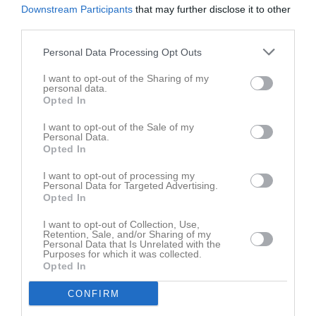
Downstream Participants
that may further disclose it to other
23 jun
Isabelle fick årets Björeman-stipendie
third parties.
23 jun
Tack alla midsommarfunktionärer
Personal Data Processing Opt Outs
Senast uppladdade video
I want to opt-out of the Sharing of my
personal data.
Opted In
I want to opt-out of the Sale of my
Personal Data.
Opted In
Ingen video uppladdad
I want to opt-out of processing my
Personal Data for Targeted Advertising.
Logga in och ladda upp ert första klipp
Opted In
Senast uppdaterade album
I want to opt-out of Collection, Use,
Retention, Sale, and/or Sharing of my
Personal Data that Is Unrelated with the
Purposes for which it was collected.
Opted In
CONFIRM