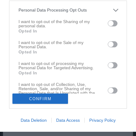
Integritetspolicy
Personal Data Processing Opt Outs
Antidoping
I want to opt-out of the Sharing of my
personal data.
Opted In
Bli medlem
I want to opt-out of the Sale of my
Personal Data.
Välkommen till Kils Konståkningsklubb!
Opted In
Vi arrangerar träningar, uppvisningar, tävlingar och andra
aktiviteter för våra medlemmar och alla är välkomna att ansöka om
I want to opt-out of processing my
Personal Data for Targeted Advertising.
medlemskap oavsett ålder, kön och individuella förutsättningar.
Opted In
För att börja utöva konståkning ser vi att åkaren bör kunna ta sig
fram på isen utan stöd.
I want to opt-out of Collection, Use,
Retention, Sale, and/or Sharing of my
Personal Data that Is Unrelated with the
Vi organiserar vår verksamhet i olika träningsgrupper utifrån
Purposes for which it was collected.
CONFIRM
kunskapsnivå och särskilda behov.
Opted In
Vi arrangerar prova-på tillfällen i samband med uppstart av
höstterminen. Information läggs ut på hemsida, facebook och
Data Deletion
Data Access
Privacy Policy
instagram. Vid frågor, skicka mail till tranare.kilskk@gmail.com