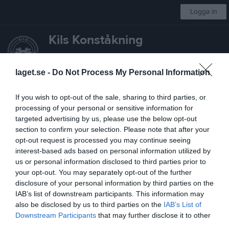
Logga in
Kils Konståkning
Välj grupp
laget.se -
Do Not Process My Personal Information
Start
Kalender
Om klubben
Tränare sökes
Kontakt
Mer
If you wish to opt-out of the sale, sharing to third parties, or
processing of your personal or sensitive information for
Föreningen
targeted advertising by us, please use the below opt-out
section to confirm your selection. Please note that after your
Bli medlem
opt-out request is processed you may continue seeing
interest-based ads based on personal information utilized by
Medlemsavgifter
us or personal information disclosed to third parties prior to
your opt-out. You may separately opt-out of the further
Stadgar
disclosure of your personal information by third parties on the
IAB’s list of downstream participants. This information may
Värdegrund
also be disclosed by us to third parties on the
IAB’s List of
Downstream Participants
that may further disclose it to other
Uppförandekod
third parties.