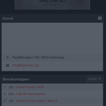
Kansli
Flygfältsvägen 12E, 69121 Karlskoga
info@kgabudo.org
Besökartoppen
Länet
1.
(12)
Örebro Hockey J18 Elit
2.
(23)
Lillån IBK Herrakademin
3.
(21)
Örebro Hockey Ungdom Team 13