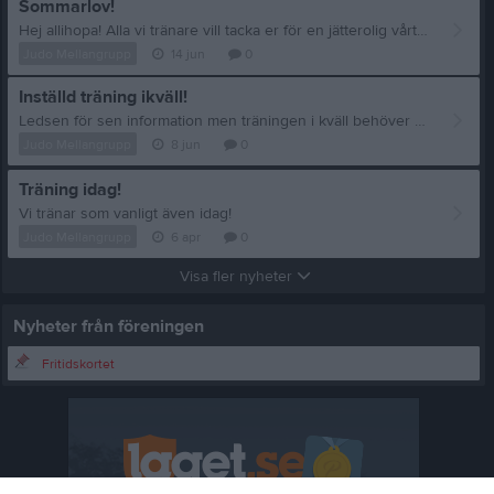
Sommarlov!
Hej allihopa! Alla vi tränare vill tacka er för en jätterolig vårtermin 2026! Efter en fantastisk avslutning och gradering i de senaste veckorna tar vi nu sommarlov från våra ordinarie träningstider. Det kommer att finnas möjlighet för mellangruppen att träna ändå under sommaren, på måndagar och onsdagar tillsammans med ungdomar och vuxna kl. 18:00 - 19:30. Träningsupplägget är mer fokuserad på Judo orienterad fys- och styrketräning och inte så mycket på tekniker. Vi återkommer när det närmar sig med tiden för uppstart av höstterminen. Njut av sommar sol och värme och vi ser fram emot att träna tillsammans med er igen under kommande termin! Med vänliga hälsningar Era tränare
Judo Mellangrupp
14 jun
0
Inställd träning ikväll!
Ledsen för sen information men träningen i kväll behöver ställas in pga tränarbrist. På onsdag kör vi avslutning för terminen innan vi alla får ett välförtjänt sommarlov!
Judo Mellangrupp
8 jun
0
Träning idag!
Vi tränar som vanligt även idag!
Judo Mellangrupp
6 apr
0
Visa fler nyheter
Nyheter från föreningen
Fritidskortet