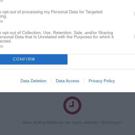
In
n - F12 Öst (Omgång 1 | Grupp E)
3
0
to opt-out of processing my Personal Data for Targeted
ing.
n - F12 Öst (Omgång 3 | Grupp G)
3
0
In
n - F12 Öst (Omgång 2 | Grupp G)
3
0
o opt-out of Collection, Use, Retention, Sale, and/or Sharing
ersonal Data that Is Unrelated with the Purposes for which it
34
0
lected.
In
de matcher
G
Mål
A
Assist
Utv
Utvisningsminuter
P
Poäng
CONFIRM
för Alice Arding Mattsson
Data Deletion
Data Access
Privacy Policy
Alice Arding Mattsson har ingen aktivitet i föreningen