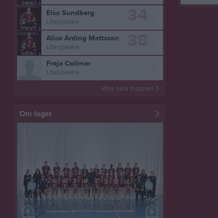
34
Elsa Sundberg
Utespelare
38
Alice Arding Mattsson
Utespelare
Freja Collmar
Utespelare
Visa hela truppen
Om laget