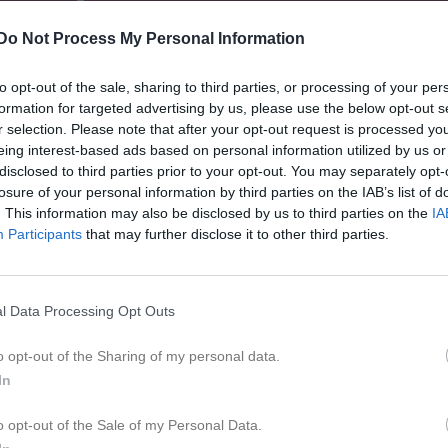
Do Not Process My Personal Information
to opt-out of the sale, sharing to third parties, or processing of your per
formation for targeted advertising by us, please use the below opt-out s
r selection. Please note that after your opt-out request is processed y
Inga bilder hittades
eing interest-based ads based on personal information utilized by us or
disclosed to third parties prior to your opt-out. You may separately opt-
losure of your personal information by third parties on the IAB’s list of
. This information may also be disclosed by us to third parties on the
IA
för Alice Arding Mattsson
Participants
that may further disclose it to other third parties.
M
G
up
eken
4
0
l Data Processing Opt Outs
p
2
0
o opt-out of the Sharing of my personal data.
 F12 Öst (F12 Nivå 3 Öst)
6
0
In
n - F12 Öst (Omgång 4)
1
0
o opt-out of the Sale of my Personal Data.
 F12 Öst (F12 Nivå 2 Öst City | Grundserie)
12
0