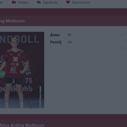
er
Video
Gästbok
Sponsorer
ing Mattsson
13
Ålder
Ja
Familj
 Alice Arding Mattsson