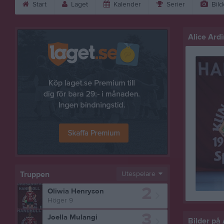
Start
Laget
Kalender
Serier
Bild
Alice Ard
Truppen
Utespelare
2
Oliwia Henryson
Höger 9
3
Joella Mulangi
Bilder på