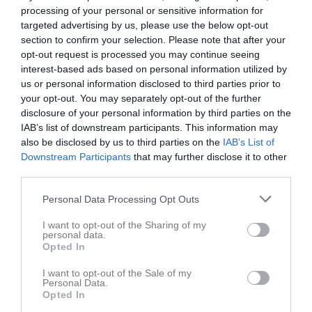
processing of your personal or sensitive information for
targeted advertising by us, please use the below opt-out
section to confirm your selection. Please note that after your
opt-out request is processed you may continue seeing
interest-based ads based on personal information utilized by
us or personal information disclosed to third parties prior to
your opt-out. You may separately opt-out of the further
disclosure of your personal information by third parties on the
Kalender
På gång
IAB’s list of downstream participants. This information may
also be disclosed by us to third parties on the
IAB’s List of
10 aug, 18:00
Träning
Downstream Participants
that may further disclose it to other
third parties.
12 aug, 17:15
Träning
17 aug, 18:00
Träning
Personal Data Processing Opt Outs
19 aug, 17:15
Träning
I want to opt-out of the Sharing of my
personal data.
22 aug, 13:15
Nödinge SK Fotboll Blå (borta)
Opted In
Kalenderöversikt
I want to opt-out of the Sale of my
Personal Data.
Opted In
Laget