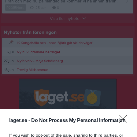
Från och med nu på måndag så kommer vi ha annan träningstid, nya tiden är 18.00-19.30. Onsdagar blir kvar som innan 17.15-18.30. Sen gällande kioskbemanning och bollkalle så är det något som alla behöver hjälpa till med under säsongen så gör man inte nu så kommer man behöva göra det senare under säsongen. Förstår att det är annat som krockar men vi behöver ha några som kan hjälpa till. Anledningen till att det blir kort varsel var pga att vi var tvungna att byta match då vi själva spelade när vi skulle haft det.
P2015Nord
25 apr
0
Visa fler nyheter
Nyheter från föreningen
IK Kongahälla och Jonas Björk går skilda vägar!
6 jul
Ny huvudtränare herrlaget
27 jun
Nyförvärv - Maja Schöldberg
18 jun
Trevlig Midsommar
laget.se -
Do Not Process My Personal Information
If you wish to opt-out of the sale, sharing to third parties, or