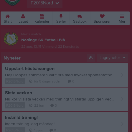
P2015Nord
Start
Laget
Kalender
Serier
Gästbok
Sponsorer
Mer
Nästa match
Nödinge SK Fotboll Blå
22 aug, 13:15
Vimmervi 22 Konstgräs
Nyheter
Lagnyheter
Uppstart höstsäsongen
Hej! Hoppas sommaren varit bra med mycket spontanfotboll! Tanken var att starta upp vecka 33 men vi tänkte starta igång lite lätt från måndag för dom som vill och kan. Hoppas vi ses i veckan! Trevlig helg!
P2015Nord
för 5 dagar sedan
0
Sista veckan
Nu kör vi sista veckan med träning! Vi startar upp igen vecka 33 som det ser ut just nu! Ha en fin sommar och träna på själva så ses vi augusti!
P2015Nord
22 jun
0
Inställd träning!
Ingen träning idag måndag!
P2015Nord
15 jun
0