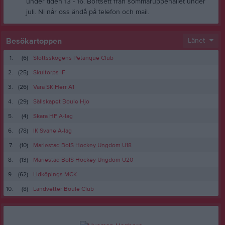
under tiden 13 - 16. Bortsett från sommaruppehållet under
juli. Ni når oss ändå på telefon och mail.
Besökartoppen
Länet
1.
(6)
Slottsskogens Petanque Club
2.
(25)
Skultorps IF
3.
(26)
Vara SK Herr A1
4.
(29)
Sällskapet Boule Hjo
5.
(4)
Skara HF A-lag
6.
(78)
IK Svane A-lag
7.
(10)
Mariestad BoIS Hockey Ungdom U18
8.
(13)
Mariestad BoIS Hockey Ungdom U20
9.
(62)
Lidköpings MCK
10.
(8)
Landvetter Boule Club