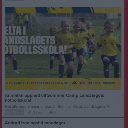
Anmälan öppnad till Sommar Camp Landslagets
Fotbollskola!
Hej alla medlemmar! Inbjudan Sommar Camp Landslagets Fobollsskola 2026 Huvudtränare för Sommar Campen kommer vara tränare IKK Dam/Herr och Juniorlag. Alla spelare är välkomna oavsett föreningen! OBS! Betalningsinformation: Faktura skickas ut! Deltagaravgift 1 050 kr Avgiften är subventionerad i år med 250 kr från tidigare års avgift 1 300 kr då stöd från Odd Fellow erhållits till denna Camp. Anmälan skall vara IK Kongahälla tillhanda senast den 5 juni och är bindande vid angivet datum. OBS! Anmälningar som sker efter 5 juni kan inte garanteras fotbollspaket på grund av leveranstid. När man får faktura bekräftas anmälan. Till anmälan Anmäl dig här! Målgrupp: Flickor och pojkar födda 2014-2020 Alla spelare är välkomna oavsett föreningen! När: V.25 måndag – torsdag (15/6-18/6) Var: Kongevi IP Hur: Deltagarna kommer delas in i grupper med egna ledare för varje grupp: (Gruppindelningen är preliminär efter hur många som anmäler sig i varje årskull) Pojkar Födda 14/15 Pojkar Födda 16/17 Pojkar Födda 18/19/20 Flickor Födda 14/15 Flickor Födda 16/17 Flickor Födda 18/19/20 Ingår i deltagaravgiften: • Landslagets Fotbollsskola Paket bestående av T-Shirt, Fotboll och diplom. • Lagad mat (lunch, mellanmål) • Tillsyn 08.00 – 17.00 (Barn som får lämna vid 15.30 släpps iväg 15.30. Detta har angivits i anmälan) • Camp mellan 09.30 – 15.00 • Fotbollsutbildning. • Andra roliga aktiviteter. Dagsprogram: 08.30 Morgonsamling måndag. (Dansbanan inne i Kungälvs Parken i direkt anslutning till Kongevi IP!) Här har barnen sina grejor under dagen, äter lunch osv. OBS! Samling 09:00 tis-tor. (Kungälvsparken) 09.30 Träning med utvalt fokusområde. 12.00 Lunch på Kungälvs Parken 13.00 Träning med matchliknande innehåll. 15.00 Mellanmål och eftermiddagssamling i Kungälvs Parken. 15:30-17.00 Fri lek under uppsikt av ledare. 17.00 Fotbollsskola stänger Regler 2026: Vi behöver följa vissa grundläggande regler för att Sommar Campen skall fungera på ett bra sätt. Det är viktigt att föräldrarna hjälper till att lära ut och respektera de regler som är satta för Sommar Campen 2026, diskutera gärna reglerna med ert barn innan Sommar Campen startar. De regler vi särskilt vill upplysa om är: • Ingen får lämna Sommar Campen om man inte angett detta i formuläret. • Kom i tid. • Respektera och lyssna på ledarna. • Var en god kamrat. • Vi äter och går till och från träningen gruppvis. • Bär Sommar Campens T-shirt. • Ta inte med några onödiga saker. • Inget godis och inga nötter. • Smartphoneanvändning under dagen är INTE tillåtet. Tänk på att du representerar Idrottsklubben Kongahälla eller den moderklubb du spelar för. Att ta med: Sommar Campen kommer att dela ut T-shirt fotboll, fotboll till varje barn (Fotboll och diplom får man ta med sig efter avslutningen på torsdagen) • Träningskläder (fotbollsskor, benskydd, extra T-shirt, tröja, shorts, strumpor regnkläder). • Ombyte vid regn (Klubboverall samt gummiskor rekommenderas). Eftermiddagssamling: Eftermiddagssamling är till för att samla ihop barnen och summera vad som hänt under dagen, äta mellanmål och diskutera en enskild händelse som uppstått under dagen. Fotbollsteman och teori: Varje dag/träning kommer vi att ha ett speciellt tema. Förutom i den praktiska träningen kommer även teoripassen att omfattas av: • Passningsspel • Teknik • Spelförståelse • Alla kan bli bra – Träna själv Andra inslag som dyker upp under Sommar Campen är: • Fotbollscuper • Andra roliga aktiviteter • Avslutning med vattenbesprutning från Bohus Räddningstjänst • Avslutning torsdag 14:30. Fika kl. 15:00. Då är även alla föräldrar välkomna. • Tid för spontanlek och umgänge. Övrigt: Morgonsamling: Morgonsamlingen är till för att samla ihop barnen och diskutera något av nedanstående teman. Syftet med diskussionen är att öka barnens medvetande i de aktuella ämnena. Ämnena är: • Ordningsregler och utdelning av material. • Mobbning och kamratskap. • Uppförande: Hur jag uppträder mot med- och motspelare samt attityd mot bl.a. domare. Kontakt: Huvudledare Sommar Campen: Linus Carlström E-mail: linus.carlstrom@ikkongahalla.com, 0733-18 69 21
P2015Nord
24 maj
0
Ändrad träningstid måndagar!