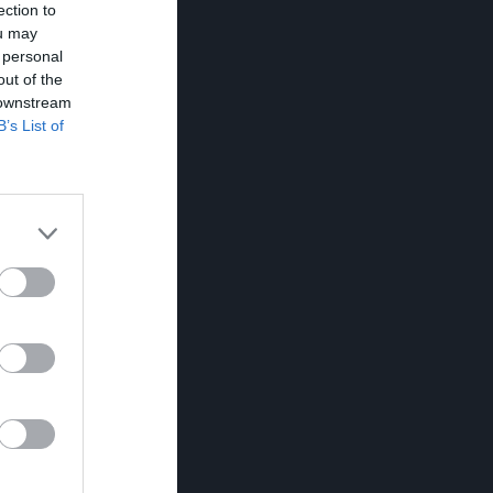
ection to
ou may
 personal
out of the
 downstream
B’s List of
A
Utv
P
0
0
0
0
0
0
0
0
0
0
0
0
0
0
0
0
0
0
0
0
0