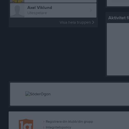
Axel Viklund
Utespelare
Aktivitet
Visa hela truppen
Registrera din klubb/din grupp
Integritetspolicy