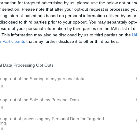
formation for targeted advertising by us, please use the below opt-out s
r selection. Please note that after your opt-out request is processed y
eing interest-based ads based on personal information utilized by us or
disclosed to third parties prior to your opt-out. You may separately opt-
losure of your personal information by third parties on the IAB’s list of
. This information may also be disclosed by us to third parties on the
IA
 för Vimar Mehra
Participants
that may further disclose it to other third parties.
M
G
up
 3 Öst Södra
8
0
l Data Processing Opt Outs
1 Öst
16
0
o opt-out of the Sharing of my personal data.
P12 Öst (P12 Nivå 1 (svår))
16
0
In
P12 Öst (P12 Nivå 3 Södra (lätt))
2
0
o opt-out of the Sale of my Personal Data.
Östbollen P12 (Östbollen P12 1E)
2
0
In
 Östbollen P12 (Östbollen P12 2H)
2
0
to opt-out of processing my Personal Data for Targeted
ing.
 Östbollen P12 (Östbollen P12 3F)
3
0
In