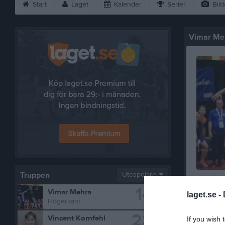
Start
Laget
Kalender
Serier
Bild
Vimar Me
Truppen
Utespelare
14
Vimar Mehra
laget.se -
Bilder på
Högerkant
23
Vincent Kornfehl
If you wish 