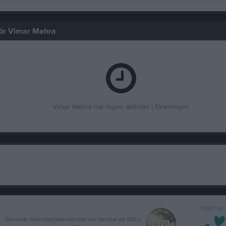
 för Vimar Mehra
Vimar Mehra har ingen aktivitet i föreningen
laget.se
Det enda föreningssystemet som har hamnat på IDG:s