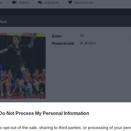
er
Video
Gästbok
Sponsorer
hra
15
Ålder
IK Bolton
Moderklubb
Do Not Process My Personal Information
 Vimar Mehra
to opt-out of the sale, sharing to third parties, or processing of your per