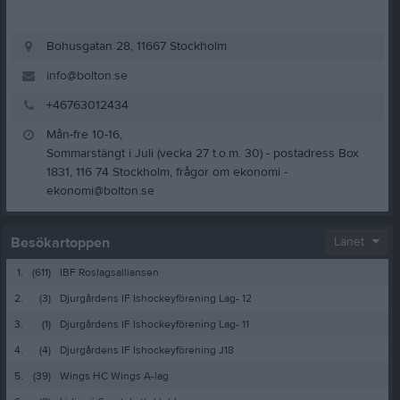
Bohusgatan 28, 11667 Stockholm
info@bolton.se
+46763012434
Mån-fre 10-16,
Sommarstängt i Juli (vecka 27 t.o.m. 30) - postadress Box
1831, 116 74 Stockholm, frågor om ekonomi -
ekonomi@bolton.se
Besökartoppen
Länet
1.
(611)
IBF Roslagsalliansen
2.
(3)
Djurgårdens IF Ishockeyförening Lag- 12
3.
(1)
Djurgårdens IF Ishockeyförening Lag- 11
4.
(4)
Djurgårdens IF Ishockeyförening J18
5.
(39)
Wings HC Wings A-lag