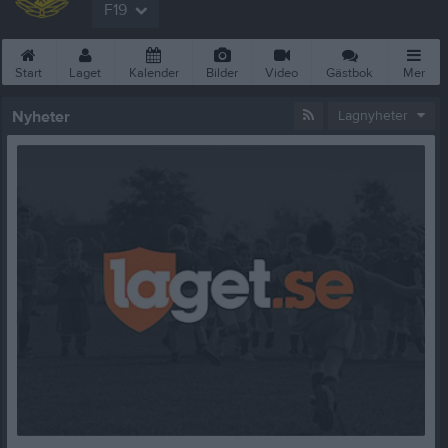
F19
Start
Laget
Kalender
Bilder
Video
Gästbok
Mer
Nyheter
Lagnyheter