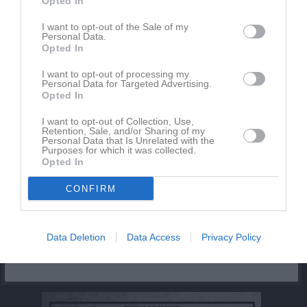
Opted In
Inget album finns skapat
Logga in som administratör och skapa ert första album
I want to opt-out of the Sale of my
Personal Data.
Opted In
Kalender
På gång
I want to opt-out of processing my
Personal Data for Targeted Advertising.
Opted In
Inga kommande aktiviteter
I want to opt-out of Collection, Use,
Retention, Sale, and/or Sharing of my
Personal Data that Is Unrelated with the
Kalenderöversikt
Purposes for which it was collected.
Opted In
Facebook
CONFIRM
Data Deletion
Data Access
Privacy Policy