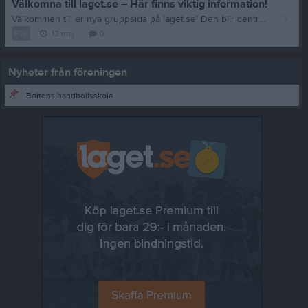
Välkomna till laget.se – Här finns viktig information!
Välkommen till er nya gruppsida på laget.se! Den blir central i all kommunikation mellan aktiva, ledare, föräldrar och andra intresserade. För att komma igång direkt med en bra kommunikation i och omkring gruppen finns ett antal viktiga punkter för sidans administratör: • Logga in och lägga till alla aktiva och ledare under Medlemmar. • Fylla på kalendern med alla inplanerade aktiviteter. Matcher läggs till via Serier medan träningar och andra aktiviteter läggs till via Aktiviteter. • Skriv nyheter löpande och berätta om verksamheten. I takt med att nya nyheter läggs till kommer den här nyhetstexten att försvinna. Om någon i gruppen har frågor om laget.se är man alltid välkommen att kontakta vår support på support@laget.se eller 019-15 44 00. Varmt välkomna till laget.se!
F19
12 maj
0
Nyheter från föreningen
Boltons handbollsskola