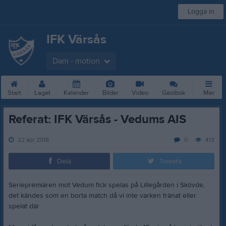
Logga in
IFK Värsås
Dam - motion
Start
Laget
Kalender
Bilder
Video
Gästbok
Mer
Referat: IFK Värsås - Vedums AIS
22 apr 2018
0
413
Dela
Tweeta
Seriepremiären mot Vedum fick spelas på Lillegården i Skövde,
det kändes som en borta match då vi inte varken tränat eller
spelat där