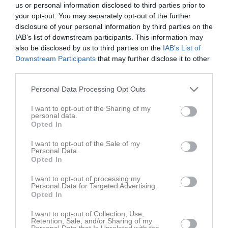
us or personal information disclosed to third parties prior to
Idag så är det ingen som sticker ut mer än någon annan utan alla
your opt-out. You may separately opt-out of the further
jobbar o sliter för 3 poäng idag som var viktigt
disclosure of your personal information by third parties on the
IAB’s list of downstream participants. This information may
MVH Thord
also be disclosed by us to third parties on the
IAB’s List of
Downstream Participants
that may further disclose it to other
third parties.
Dela
Tweeta
Personal Data Processing Opt Outs
Kommentera
I want to opt-out of the Sharing of my
personal data.
Opted In
Du måste logga in för att kommentera
I want to opt-out of the Sale of my
Personal Data.
Opted In
Logga in
I want to opt-out of processing my
Personal Data for Targeted Advertising.
Opted In
Nyheter från föreningen
I want to opt-out of Collection, Use,
SÄSONGEN ÄR IGÅNG!
Retention, Sale, and/or Sharing of my
Personal Data that Is Unrelated with the