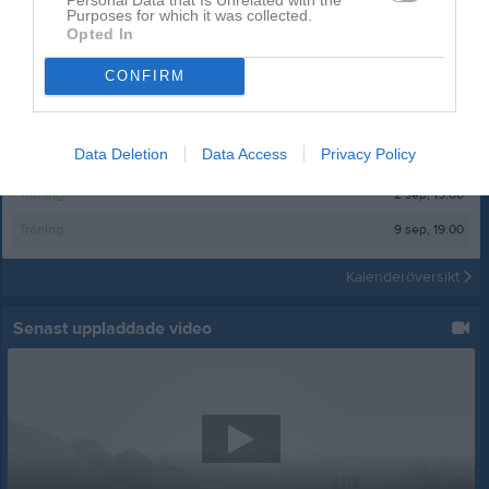
Purposes for which it was collected.
Opted In
Kalender
På gång
CONFIRM
12 aug, 19:00
Träning
19 aug, 19:00
Träning
Data Deletion
Data Access
Privacy Policy
26 aug, 19:00
Träning
2 sep, 19:00
Träning
9 sep, 19:00
Träning
Kalenderöversikt
Senast uppladdade video