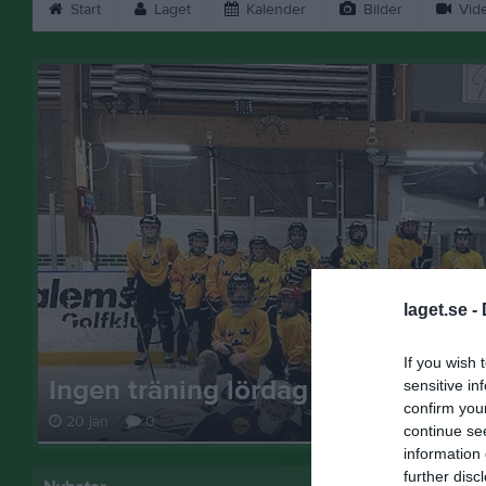
Start
Laget
Kalender
Bilder
Vid
laget.se -
If you wish 
GOD JUL OCH GOTT NYTT ÅR!
sensitive in
confirm you
24 dec 2025
0
continue se
information 
further disc