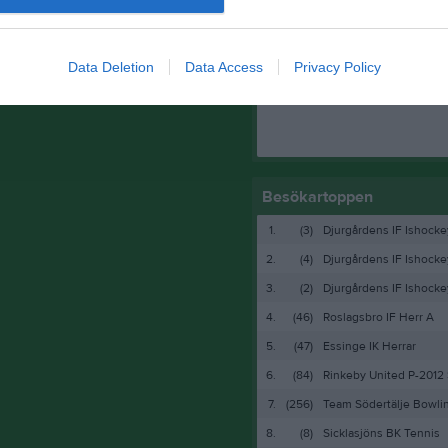
Facebook
Data Deletion
Data Access
Privacy Policy
Besökartoppen
1.
(3)
Djurgårdens IF Ishockey
2.
(4)
Djurgårdens IF Ishocke
3.
(2)
Djurgårdens IF Ishocke
4.
(46)
Roslagsbro IF Herr A
5.
(47)
Essinge IK Herrar
6.
(84)
Rinkeby United P-2012 
7.
(256)
Team Södertälje Bowli
8.
(8)
Sicklasjöns BK Tennis