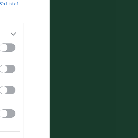
B’s List of
september kl 19.00
get.se/ifksalem_istider/Event/Month Vi ses I januari!
tra Sport