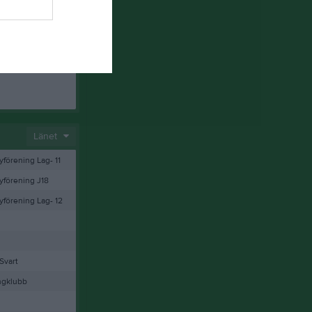
Länet
förening Lag- 11
yförening J18
yförening Lag- 12
Svart
ngklubb