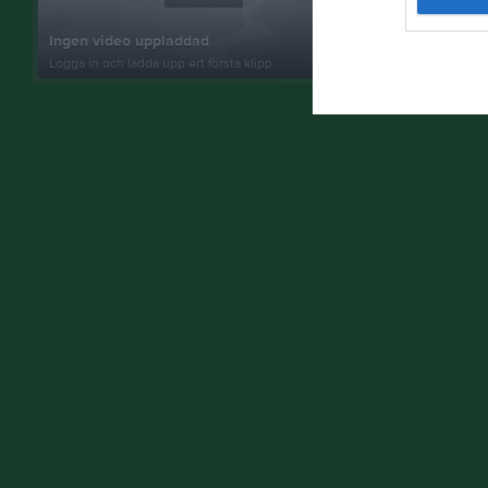
Ingen video uppladdad
Lagfoto
Logga in och ladda upp ert första klipp
2 bilder