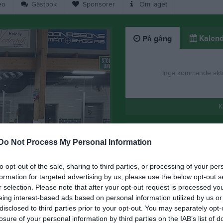
eo
Gästbok
Sponsorer
Om laget
Kalend
På gång
Inga kommande akti
K
Do Not Process My Personal Information
to opt-out of the sale, sharing to third parties, or processing of your per
formation for targeted advertising by us, please use the below opt-out s
r selection. Please note that after your opt-out request is processed y
7 dec 2025
0
eing interest-based ads based on personal information utilized by us or
disclosed to third parties prior to your opt-out. You may separately opt-
losure of your personal information by third parties on the IAB’s list of