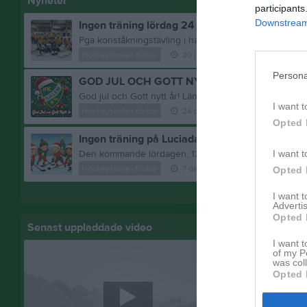
Nyheter
participants
Downstream 
Ingen träning lördag 24 januari!
Hockeyskolan flickor
20 jan
0
kommentarer
Persona
GOD JUL OCH GOTT NYTT ÅR!
I want t
Hockeyskolan flickor
24 dec 2025
0
kommentare
Opted 
Ingen träning på Luciadagen och julavslutning 
I want t
Hockeyskolan flickor
7 dec 2025
0
kommentarer
Opted 
Visa fler nyheter
I want 
Advertis
Opted 
Senast uppladdade video
Senast up
I want t
of my P
was col
Opted 