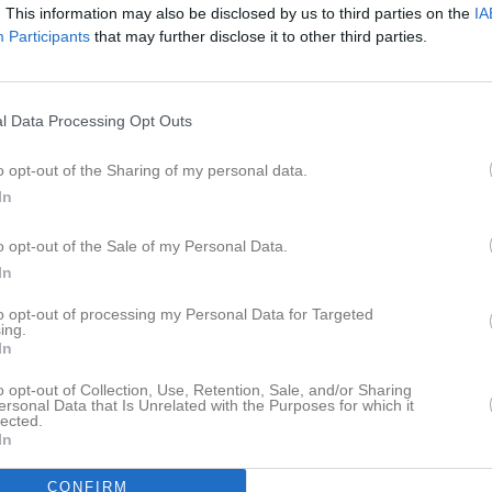
Lagnyheter
. This information may also be disclosed by us to third parties on the
IA
Participants
that may further disclose it to other third parties.
Pga konståkningstävling i hallen är vår träning på lördag 24/1 inställd. Vi ses igen tisdagen den 27/1! Ha en fin vecka!
Nyheter från föreningen
l Data Processing Opt Outs
7 aug
Välkommen på årsmöte 29 
God jul och Gott nytt år! Länkar till allmänhetens åkning i Salems ishall om någon vill köra extra under jullovet!
https://www.la
o opt-out of the Sharing of my personal data.
1 jul
Sommarhälsning från Hagsä
r
In
runt hörnet!
Laget
o opt-out of the Sale of my Personal Data.
Den kommande lördagen, 13 dec är vår träning inställd i förmån att det arrangeras Luciaskoj (matchspel) i hallen för alla spelare födda 2018! Den 20 dec kör vi julavslutning direkt efter att vår träning är slut inne i konferensrummet. Separat kallelse kommer! Men först och främst ses vi på tisdag! /Tränarna
In
to opt-out of processing my Personal Data for Targeted
Truppen
ing.
In
pdaterade album
Serier
o opt-out of Collection, Use, Retention, Sale, and/or Sharing
ersonal Data that Is Unrelated with the Purposes for which it
lected.
In
CONFIRM