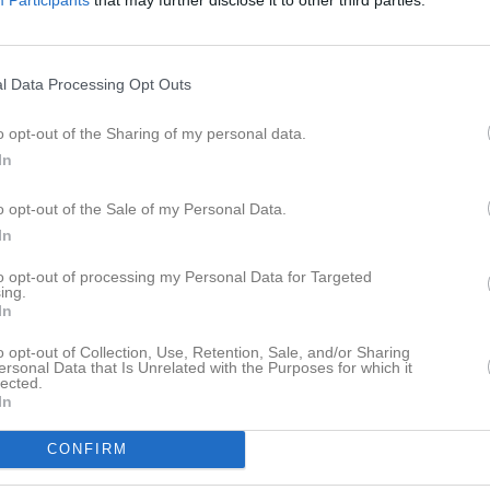
Lagnyheter
Nu kör vi säsongens sista försäljning och den här gången blir det toalett- och hushållspapper! Försäljningsansvarig i ert lag är: Caroline Gimmå caroline.gimma@hotmail.com Denna försäljningsomgång kommer att hålla på till och med den 11/3. Leverans av balar kommer sen att ske vecka 12 och 13. Här finns bild att använda för inlägg på Facebook: https://www.ifkhandboll.se/Document/Download/2431011/11800688 Som vanligt går halva vinsten till ditt barns spelarkonto! För mer information, kontakta säljansvarig! //Försäljningsgruppen
l Data Processing Opt Outs
o opt-out of the Sharing of my personal data.
EDIT: 2026-02-02 Angående Newbodyförsäljningen: I år har föreningen valt att beställningarna till Newbody ska ske digitalt. Detta för att underlätta arbetet för de som är försäljningsansvariga. Syftet är alltså att det ska bli färre mellanhänder, och därigenom snabbare hantering. Hur påverkar det dig som säljare: Totalt ordervärde behöver vara över 499:- för att det ska vara fraktfritt. Du kan alltså behöva samla ihop flera kunders beställningar för att det ska blir fraktfritt. Om du samlar ihop beställningar behöver du alltså själv ha koll på vem som beställt vad, samt samla in pengar och dela ut varorna. Har du frågor om upplägget kontaktar du säljsansvarig i ditt lag. Ursprungligt inlägg: Nu drar vi igång och säljer Newbody! Försäljningsansvarig i ert lag är: Caroline Gimmå, caroline.gimma@hotmail.com Caroline kommer att skicka ut en länk här så ni kan skapa konto för ert barns försäljning. Som vanligt går halva vinsten in på respektive spelares eget spelarkonto. Målet är att varje spelare ska sälja 10 paket, men det är viktigt att poängtera att det är ett mål, inte ett krav! Newbody håller en säljtävling där det lag som säljer för procentuellt högst summa per spelare bjuds på Bio. För laget som säljer näst mest kommer varje spelare få en väska. Sista försäljningsdag är 1 mars 2026. Bild för användning på exempelvis Facebook finns här: https://www.ifkhandboll.se/Document/Download/2431011/11776392
In
Nyheter från föreningen
Bankett 2026
o opt-out of the Sale of my Personal Data.
In
Nu kan ni sälja bingolotter för uppesittarkvällen! Försäljningsansvarig för laget är Caroline Gimmå, caroline.gimma@hotmail.com . Bingolott enkel 100kr Bingolott dubbel 200kr Bingolott trippel 300kr Kalender 100kr Sista försäljningsdag är den 17 december 2025. Vinsten delas så att ena hälften går till föreningen och andra hälften till respektive spelares spelarkonto. Bild att använda vid försäljning på till exempel Facebook eller övriga sociala medier finns här: Bild bingo 2025
Facebook
to opt-out of processing my Personal Data for Targeted
ing.
In
o opt-out of Collection, Use, Retention, Sale, and/or Sharing
pdaterade album
ersonal Data that Is Unrelated with the Purposes for which it
lected.
In
CONFIRM
Kansli