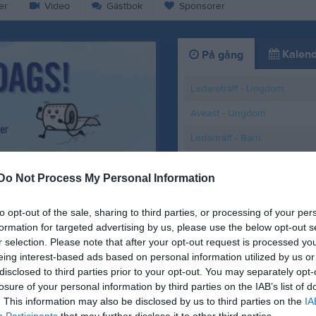
er
Video
Gästbok
Sponsorer
Kalend
På gång
Ledareträff - Ungdom
Avkast - Ungdom
Ledarträff - Barn
Avkast - Barn
Do Not Process My Personal Information
K
to opt-out of the sale, sharing to third parties, or processing of your per
formation for targeted advertising by us, please use the below opt-out s
r selection. Please note that after your opt-out request is processed y
e!
Nu startar försäl
eing interest-based ads based on personal information utilized by us or
disclosed to third parties prior to your opt-out. You may separately opt-
25 jan
1
losure of your personal information by third parties on the IAB’s list of
. This information may also be disclosed by us to third parties on the
IA
Participants
that may further disclose it to other third parties.