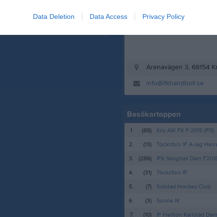
Data Deletion
Data Access
Privacy Policy
Arenavägen 3, 68154 K
info@ifkhandboll.se
Besökartoppen
1.
(88)
Kils AIK FK P 2015 (P11)
2.
(13)
Töcksfors IF A-lag Herr
3.
(286)
IFK Skoghall Dam F201
4.
(31)
Töcksfors IF
5.
(7)
Solstad Hockey Club
6.
(3)
Sunne IK
7.
(10)
IF Hellton Karlstad Da