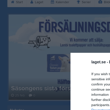
Start
Laget
Kalender
Serier
Bild
laget.se -
If you wish 
sensitive in
confirm you
Säsongens sista försäljningstillfäll
continue se
information 
25 feb
0
further disc
participants
Downstream 