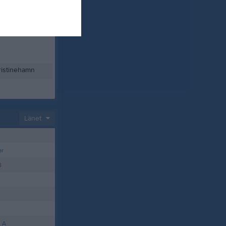
ristinehamn
Länet
ar
8
m A