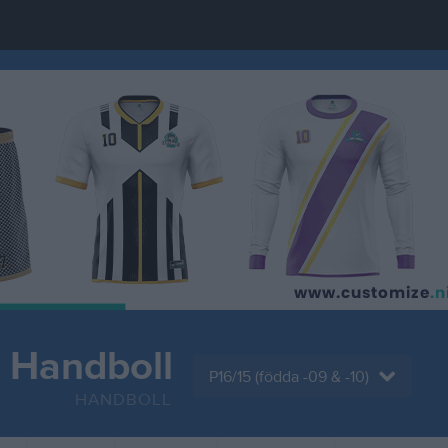
 Handboll
P16/15 (födda -09 & -10)
HANDBOLL