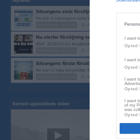
Nyheter
Säsongens sista försäljningstillfälle!
Persona
P16/15 (födda -09 & -10)
25 feb
0
kommentarer
Nu startar försäljning av Newbody
I want t
Opted 
P16/15 (födda -09 & -10)
25 jan
1
kommentar
I want t
Säsongens första försäljningstillfälle!
Opted 
P16/15 (födda -09 & -10)
16 okt 2025
1
kommentar
I want 
Advertis
Visa fler nyheter
Opted 
I want t
Senast uppladdade video
Senast up
of my P
was col
Opted 