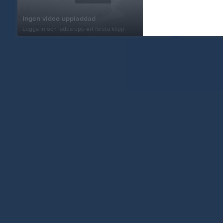
Ingen video uppladdad
VM-resa!
Logga in och ladda upp ert första klipp
1 bild