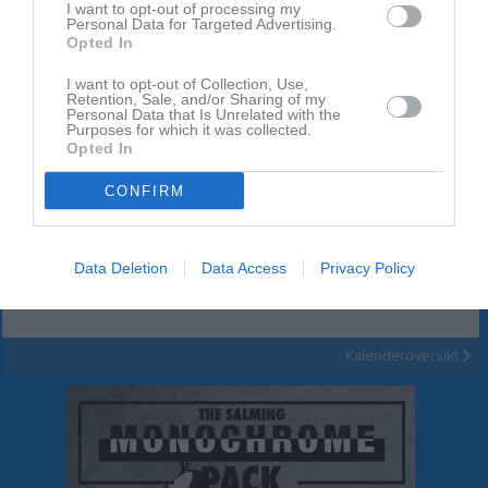
I want to opt-out of processing my
Personal Data for Targeted Advertising.
Opted In
I want to opt-out of Collection, Use,
Retention, Sale, and/or Sharing of my
Personal Data that Is Unrelated with the
Inget album finns skapat
Purposes for which it was collected.
Opted In
Logga in som administratör och skapa ert första album
CONFIRM
Kalender
På gång
Data Deletion
Data Access
Privacy Policy
Inga kommande aktiviteter
Kalenderöversikt