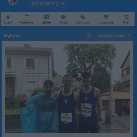
Långlöpning
Start
Kalender
Bilder
Video
Gästbok
Sponsorer
Mer
Nyheter
Gruppnyheter