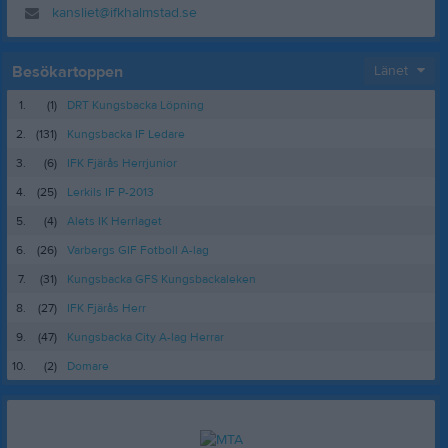
kansliet@ifkhalmstad.se
Besökartoppen
Länet
1.
(1)
DRT Kungsbacka Löpning
2.
(131)
Kungsbacka IF Ledare
3.
(6)
IFK Fjärås Herrjunior
4.
(25)
Lerkils IF P-2013
5.
(4)
Alets IK Herrlaget
6.
(26)
Varbergs GIF Fotboll A-lag
7.
(31)
Kungsbacka GFS Kungsbackaleken
8.
(27)
IFK Fjärås Herr
9.
(47)
Kungsbacka City A-lag Herrar
10.
(2)
Domare