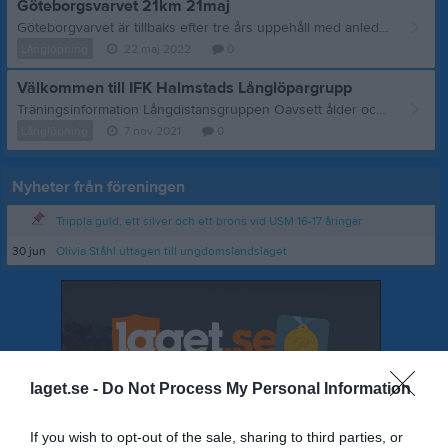
Göteborgsvarvet 21km 21maj
Göteborgvarvet är tillbaks efter tre års uppehåll med anledning av pandemin. Loppet är åter världens största halvmaraton med ca 60 000 anmälda deltagare, varav 44 000 bedöms startat i årets lopp. Arrangörerna har fått viss kritik då de ställt in lopp med kort varsel utan återbetalning men kunde trots allt leverera en högkvalitativ och attraktiv tävling i år igen och återskapa en löparfest. Trots årets regnväder. Göteborgsvarvet är tillbaks på riktigt!! Från IFK Halmstad deltog sju löpare av vilka fyra satte PB på distansen; Anton, Philip och Mattias, Youssef. Grattis till er alla och starkt jobbat!! Namn Tid Pl. (klass) (kön) (totalt) Anton Hellgren 1:18:34 104 (M17) 177 193 Philip Järpehag 1:20:59 146 (M17) 272 295 Mattias Björkman 1:22:58 61 (M40) 409 436 Youssef Alkhous 1:24:07 257 (M17) 495 525 David Sandström 1:40:18 521 (M40) 3310 3659 Lars Sellergren 1:42:23 43 (H60) 3891 4333 Dennis Edvardsson 2:01:41 1469 (M35) 10209 13031
Långlöpning
22 maj 2022
0
Välkommen till IFK Halmstads Långlöpargrupp
Träningsinformation Långdistansgruppen Oavsett ålder och förmåga tränar medlemmar i långdistansgruppen tillsammans en gång i veckan. Övriga pass sker individuellt eller sporadiskt samordnade. Detta innebär att man själv har ett stort ansvar för att anpassa föreslagna pass och sin träning så det passar egna behov. Träningstid: torsdagar 17:30-20:00 Vi samlas vid klubbstugan på Sannarps IP och värmer upp i närområdet för att så långt som möjligt bedriva högintensiv träning på bana. Ibland tränar vi på annan plats eller enskilt så för er som vill prova-på att träna med oss uppmuntrar vi till kontakt innan besök. Övrigt Inför varje säsong försöker vi konkretisera målsättningar och hitta lopp som vi tillsammans kan delta i och på så vis ha såväl kvalitativa som sociala mål med året. I gruppen finns löpare med olika målsättningar, gällande såväl motionsinriktning eller tävlingsinriktning som olika distanser. Vi springer bana, terräng- och långlopp på alla distanser från 3000m och längre. För information om medlemsavgifter se medlemsinformation (länk) och för information om verksamhet kontakta ledare. Kom och spring med oss! Ledare: Mattias Bramstång langdistans@ifkhalmstad.se
Långlöpning
7 nov 2021
0
Nyheter från föreningen
Trippla guld, ett silver och ett brons vid USM 16-17 åringar
30 jun
Olivia Ståhl uttagen till ungdomslandslaget
laget.se -
Do Not Process My Personal Information
If you wish to opt-out of the sale, sharing to third parties, or