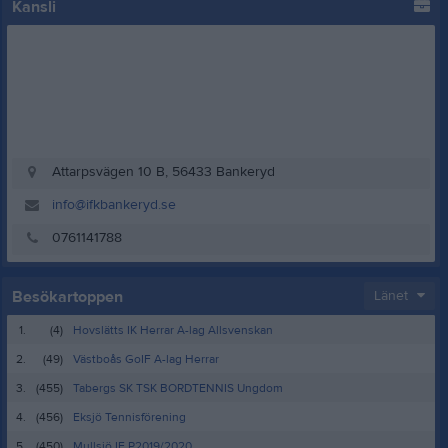
Kansli
Attarpsvägen 10 B, 56433 Bankeryd
info@ifkbankeryd.se
0761141788
Besökartoppen
Länet
1.
(4)
Hovslätts IK Herrar A-lag Allsvenskan
2.
(49)
Västboås GoIF A-lag Herrar
3.
(455)
Tabergs SK TSK BORDTENNIS Ungdom
4.
(456)
Eksjö Tennisförening
5.
(450)
Mullsjö IF P2019/2020