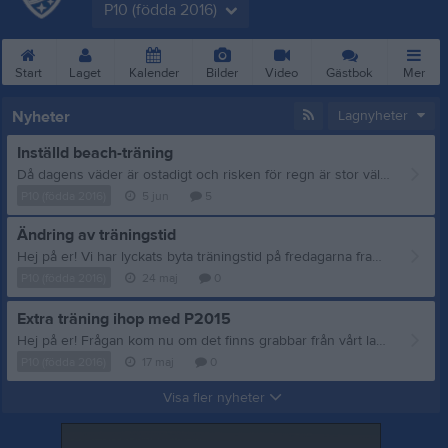
P10 (födda 2016)
Start
Laget
Kalender
Bilder
Video
Gästbok
Mer
Nyheter
Lagnyheter
Inställd beach-träning
Då dagens väder är ostadigt och risken för regn är stor väljer vi att ställa in träningen. Ni som är anmälda till träningen får gärna skriv en kommentar att ni läst detta, så vet vi att informationen gått fram. Mvh ledarna
P10 (födda 2016)
5 jun
5
Ändring av träningstid
Hej på er! Vi har lyckats byta träningstid på fredagarna framöver, så att vi börjar en timme tidigare och kan ta fredagkväll lite tidigare. Ny träningstid är alltså 17.00-18.00 på fredagar. Imorgon måndag närvarar vi inte på p2015 träningen, då dom hade annat för sig.
P10 (födda 2016)
24 maj
0
Extra träning ihop med P2015
Hej på er! Frågan kom nu om det finns grabbar från vårt lag, som vill vara med på p2015 träningen mellan 17-18 imorgon måndag. Alla som är sugna på lite extra träning och tyckte det var roligt i fredags, välkomna ner så kör vi lite match och har kul.
P10 (födda 2016)
17 maj
0
Visa fler nyheter