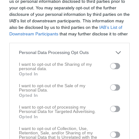
us or personal information disclosed to third parties prior to
your opt-out. You may separately opt-out of the further
Ingen video uppladdad
disclosure of your personal information by third parties on the
Logga in och ladda upp ert första klipp
IAB’s list of downstream participants. This information may
also be disclosed by us to third parties on the
IAB’s List of
Senast uppdaterade album
Downstream Participants
that may further disclose it to other
third parties.
Personal Data Processing Opt Outs
I want to opt-out of the Sharing of my
personal data.
Opted In
Inget album finns skapat
I want to opt-out of the Sale of my
Logga in som administratör och skapa ert första album
Personal Data.
Opted In
Kalender
På gång
I want to opt-out of processing my
Personal Data for Targeted Advertising.
Opted In
7 aug, 17:00
Träning
14 aug, 17:00
Träning
I want to opt-out of Collection, Use,
Retention, Sale, and/or Sharing of my
Personal Data that Is Unrelated with the
21 aug, 17:00
Träning