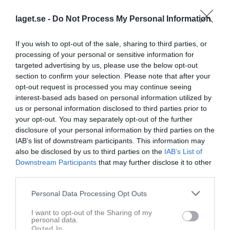
laget.se -
Do Not Process My Personal Information
If you wish to opt-out of the sale, sharing to third parties, or
processing of your personal or sensitive information for
targeted advertising by us, please use the below opt-out
Ingen video uppladdad
section to confirm your selection. Please note that after your
Logga in och ladda upp ert första klipp
opt-out request is processed you may continue seeing
interest-based ads based on personal information utilized by
us or personal information disclosed to third parties prior to
Senast uppdaterade album
your opt-out. You may separately opt-out of the further
disclosure of your personal information by third parties on the
IAB’s list of downstream participants. This information may
also be disclosed by us to third parties on the
IAB’s List of
Downstream Participants
that may further disclose it to other
third parties.
Inget album finns skapat
Personal Data Processing Opt Outs
Logga in som administratör och skapa ert första album
I want to opt-out of the Sharing of my
personal data.
Kalender
På gång
Opted In