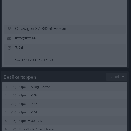
Önevägen 37, 83251 Frösön
info@ibff.se
7/24
Swish: 123 023 17 53
Besökartoppen
Länet
1.
(6)
Ope IF A-lag Herrar
2.
(7)
Ope IF P-16
3.
(35)
Ope IF P-17
4.
(15)
Ope IF P-14
5.
(5)
Ope IF U3 11/12
6.
(1)
Brunflo IK A-lag Herrar