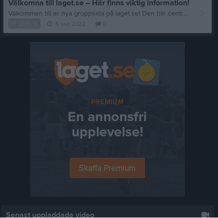
Välkomna till laget.se – Här finns viktig information!
Välkommen till er nya gruppsida på laget.se! Den blir central i all kommunikation mellan aktiva, ledare, föräldrar och andra intresserade. För att komma igång direkt med en bra kommunikation i och omkring gruppen finns ett antal viktiga punkter för sidans administratör: • Logga in och lägga till alla aktiva och ledare under Medlemmar. • Fylla på kalendern med alla inplanerade aktiviteter. Matcher läggs till via Serier medan träningar och andra aktiviteter läggs till via Aktiviteter. • Skriv nyheter löpande och berätta om verksamheten. I takt med att nya nyheter läggs till kommer den här nyhetstexten att försvinna. Om någon i gruppen har frågor om laget.se är man alltid välkommen att kontakta vår support på support@laget.se eller 019-15 44 00. Varmt välkomna till laget.se!
PF 2015/16
5 sep 2022
0
Senast uppladdade video