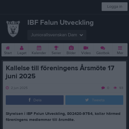
Logga in
IBF Falun Utveckling
Juniorallsvenskan Dam
Start
Laget
Kalender
Serier
Bilder
Video
Gästbok
Mer
Kallelse till föreningens Årsmöte 17
juni 2025
2 jun 2025
0
93
Dela
Tweeta
Styrelsen i IBF Falun Utveckling, 802420-9754, kallar härmed
föreningens medlemmar till årsmöte.