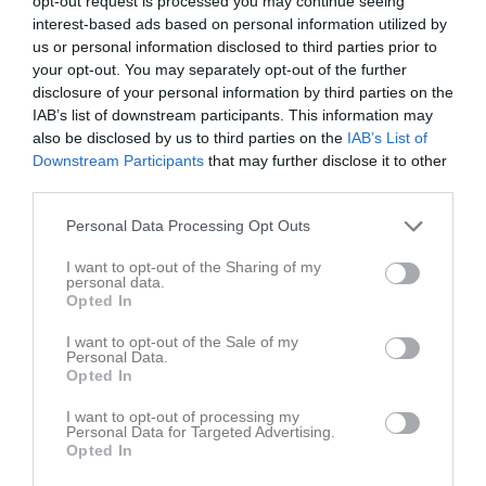
opt-out request is processed you may continue seeing
§ 10. Fastställande om medlemsavgifter
interest-based ads based on personal information utilized by
§11. Fråga om arvoden till förtroendevald
us or personal information disclosed to third parties prior to
§12. Verksamhetsplan och budget för nästkommande
your opt-out. You may separately opt-out of the further
räkenskapsår
disclosure of your personal information by third parties on the
§13. Behandling av styrelsens förslag och i rätt tid inkomna
IAB’s list of downstream participants. This information may
motioner
also be disclosed by us to third parties on the
IAB’s List of
§14. Val av:
Downstream Participants
that may further disclose it to other
Ordförande för en tid av ett år
third parties.
Ledamöter för en tid av ett år
Suppleant/er för en tid av ett år
Personal Data Processing Opt Outs
Ledamöter i valberedningen för en tid av ett år
Revisor för en tid av ett år
I want to opt-out of the Sharing of my
§15. Övriga frågor
personal data.
§16. Mötets avslutande
Opted In
I want to opt-out of the Sale of my
Alla handlingar för mötet kommer läggas ut på hemsidan under
Personal Data.
fliken Dokument - Årsmöte 2025 - 1 vecka innan årsmötet.
Opted In
Välkomna!
I want to opt-out of processing my
Personal Data for Targeted Advertising.
Opted In
Camilla Nordlund
Ordförande