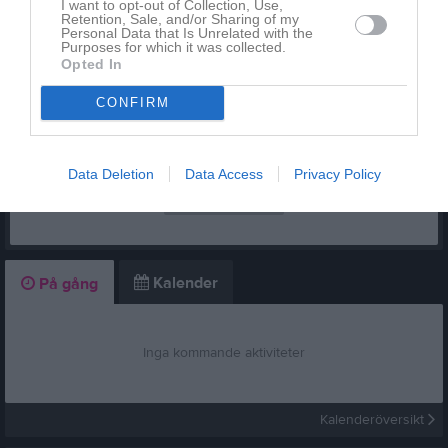
I want to opt-out of Collection, Use,
Retention, Sale, and/or Sharing of my
Dela
Tweeta
Personal Data that Is Unrelated with the
Purposes for which it was collected.
Opted In
Kommentera
CONFIRM
Du måste logga in för att kommentera
Data Deletion
Data Access
Privacy Policy
Logga in
Kalender
På gång
Inga kommande aktiviteter
Kalenderöversikt