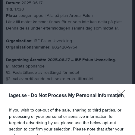
Datum:
2025-06-17
Tid:
17:30
Plats:
Lougen uppe i Alla på plan Arena, Falun
Länk till mötet kommer finnas för er som inte kan delta på plats.
Denna delas under eftermiddagen samma dag som mötet är.
Organisation:
IBF Falun Utveckling
Organisationsnummer:
802420-9754
Dagordning Årsmöte 2025-06-17 – IBF Falun Utveckling.
§1. Mötets öppnande
§2. Fastställande av röstlängd för mötet
§3. Val av ordförande och sekreterare till mötet
§4. Val av protokolljusterare tillika rösträknare
§5. Fråga om mötets stadgeenliga utlysande
laget.se -
Do Not Process My Personal Information
§6. Fastställande av dagordning
§7. Styrelsens verksamhetsberättelse
If you wish to opt-out of the sale, sharing to third parties, or
§8. Styrelsens förvaltningsberättelse, resultat- och
processing of your personal or sensitive information for
balansräkningar för senaste räkenskapsåret
targeted advertising by us, please use the below opt-out
§9. Fråga om ansvarsfrihet för styrelsen för det aktuella
section to confirm your selection. Please note that after your
räkenskapsåret.