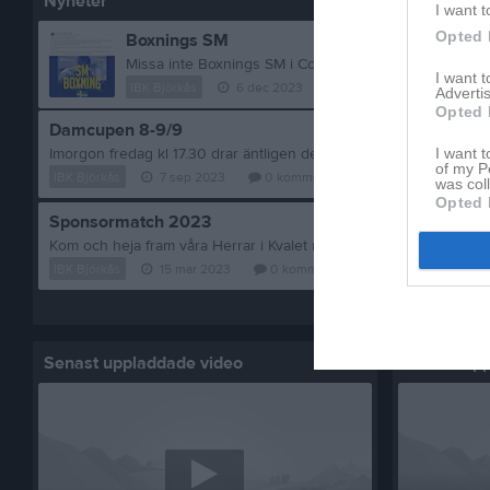
Nyheter
I want t
Opted 
Boxnings SM
Missa inte Boxnings SM i Colorama Arena i helgen 8
I want 
IBK Björkås
6 dec 2023
0
kommentarer
Advertis
Opted 
Damcupen 8-9/9
I want t
of my P
IBK Björkås
7 sep 2023
0
kommentarer
was col
Opted 
Sponsormatch 2023
IBK Björkås
15 mar 2023
0
kommentarer
Visa fler nyheter
Senast uppladdade video
Senast up