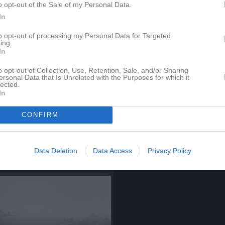
Lagnyheter
o opt-out of the Sale of my Personal Data.
In
Nyheter från föreningen
-10 December
to opt-out of processing my Personal Data for Targeted
Svenska landslags tröjan
ing.
In
Besökartoppen
o opt-out of Collection, Use, Retention, Sale, and/or Sharing
Imorgon fredag kl 17.30 drar äntligen den tredie upplagan av Hultsberg IBF Damcup igång. Vi hälsar alla lagen välkomna till oss och hoppas kunna bjuda på en fantastisk helg hos oss! Spelschemat hittar du på https://stats.innebandy.se/forbund/11/livematches/2023-09-08 Finalen är planerad till lördag kl 17.45 Men för att kunna få till den fulländade stämningen behövs även publiken, ni som är medlemmar har gratis entré (önskvärt är att ni har på er Hultsbergs förreningsklädsel för att göra det lättare i entrén) Finns det någon som har lite tid över imorgon fredag mellan 13.30-16.00 så är ni hjärtligt välkomna till Innebandy Arenan för att hjälpa till att ställa i ordning!
ersonal Data that Is Unrelated with the Purposes for which it
lected.
In
Kom och heja fram våra Herrar i Kvalet mot Divition1 Tillsammans med våra sponsorer erbjuder vi Fri Entré för våra medlemmar! Matchen är den 19Mars kl 15.00 i Colorama Arena För motståndet står Skoghall IBK Varmt Välkomna
CONFIRM
Data Deletion
Data Access
Privacy Policy
pdaterade album