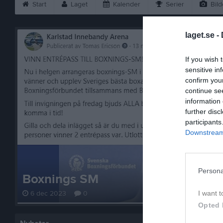
Start
Laget
Kalender
Serier
Bild
laget.se -
If you wish 
sensitive in
confirm you
continue se
information 
further disc
participants
Downstream 
Persona
Boxnings SM
I want t
6 dec 2023
0
Opted 