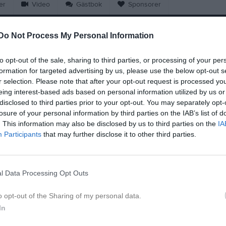
er
Video
Gästbok
Sponsorer
Do Not Process My Personal Information
Kalend
På gång
to opt-out of the sale, sharing to third parties, or processing of your per
Årsmöte
formation for targeted advertising by us, please use the below opt-out s
r selection. Please note that after your opt-out request is processed y
K
eing interest-based ads based on personal information utilized by us or
disclosed to third parties prior to your opt-out. You may separately opt-
losure of your personal information by third parties on the IAB’s list of
. This information may also be disclosed by us to third parties on the
IA
Participants
that may further disclose it to other third parties.
l Data Processing Opt Outs
Damcupen 8-9/9
o opt-out of the Sharing of my personal data.
7 sep 2023
0
In