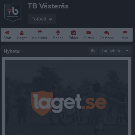
TB Västerås
Fotboll
Start
Laget
Kalender
Serier
Bilder
Video
Gästbok
Mer
Nyheter
Lagnyheter