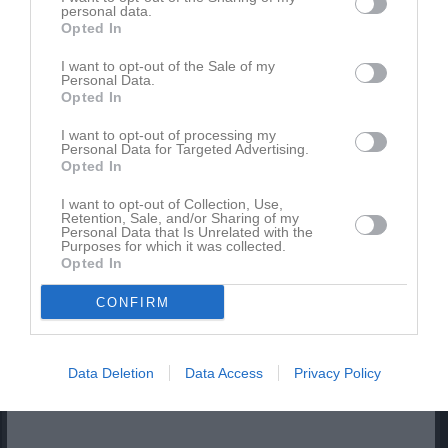
personal data.
Opted In
I want to opt-out of the Sale of my
Personal Data.
Opted In
Inget album finns skapat
I want to opt-out of processing my
Logga in som administratör och skapa ert första album
Personal Data for Targeted Advertising.
Opted In
Kalender
På gång
I want to opt-out of Collection, Use,
Retention, Sale, and/or Sharing of my
Personal Data that Is Unrelated with the
Purposes for which it was collected.
Opted In
Inga kommande aktiviteter
CONFIRM
Kalenderöversikt
Data Deletion
Data Access
Privacy Policy
Facebook