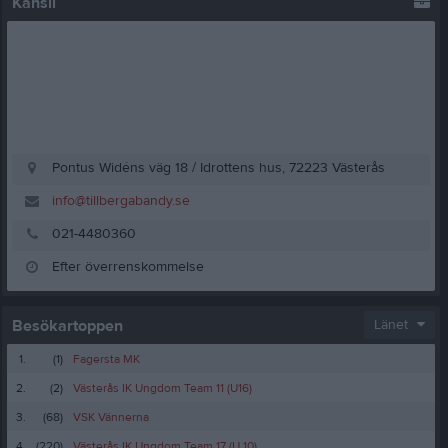
Kansli
Pontus Widéns väg 18 / Idrottens hus, 72223 Västerås
info@tillbergabandy.se
021-4480360
Efter överrenskommelse
Besökartoppen
Länet
1.
(1)
Fagersta MK
2.
(2)
Västerås IK Ungdom Team 11 (U16)
3.
(68)
VSK Vännerna
4.
(220)
Västerås IK Ungdom Team 17 (U 10)