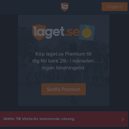
Logga in
Stötta TB Västerås kommande säsong