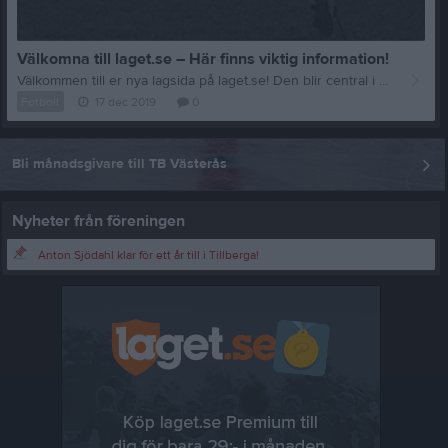
Välkomna till laget.se – Här finns viktig information!
Välkommen till er nya lagsida på laget.se! Den blir central i all kommunikation mellan spelare, ledare, föräldrar och andra intresserade. För att komma igång direkt med en bra kommunikation i och omkring laget finns ett antal viktiga punkter för sidans administratör: • Logga in och lägga till alla spelare och ledare under Medlemmar. • Fylla på kalendern med alla inplanerade aktiviteter. Matcher läggs till via Serier medan träningar och andra aktiviteter läggs till via Aktiviteter. • Skriv nyheter löpande och berätta om verksamheten. I takt med att nya nyheter läggs till kommer den här nyhetstexten att försvinna. Om någon i laget har frågor om laget.se är man alltid välkommen att kontakta vår support på support@laget.se eller 019-15 44 00. Varmt välkomna till laget.se!
Fotboll
17 dec 2019
0
Bli månadsgivare till TB Västerås
Nyheter från föreningen
Anton Sjödahl klar för ett år till i Tillberga!