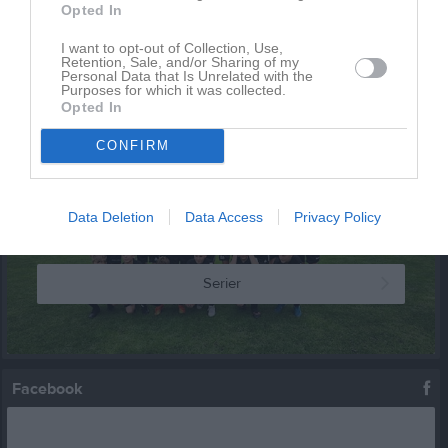
Opted In
Inga kommande aktiviteter
I want to opt-out of Collection, Use,
Retention, Sale, and/or Sharing of my
Personal Data that Is Unrelated with the
Purposes for which it was collected.
Kalenderöversikt
Opted In
Laget
CONFIRM
Data Deletion
Data Access
Privacy Policy
Truppen
Serier
Facebook