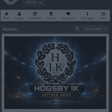
P2010
Start
Laget
Kalender
Serier
Sponsorer
Om laget
Mer
Nyheter
Lagnyheter