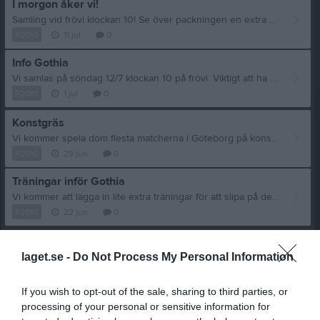
I morgon åker vi!
Samling vid frövi klockan 10! Se över packningen en extra gång så inget glöms bort. Pass/ID Fotbollsskor och benskydd Madrass, täcke, lakan och kudde Handduk Galge för att torka matchställ Laddare Fråga om något känns osäkert
P2010
11 jul
0
Info Gothia
Vi samlas på söndag 12/7 klockan 10 på frövi. Viktigt att ha med sig förutom kläder och fotbolls utrustning är giltigt ID (pass, körkort eller liknande) och luftmadrass/liggunderlag att sova på. Madrassen får inte vara mer än ca 80 cm bred, annars kommer vi inte få plats med alla. Täcke, kudde och lakan är också bra att ha. Utan giltigt Id kommer man inte få vara med att spela. Bekväma skor är också bra att ha, vi kommer att gå en del. Bussen går hem på fredag klockan ca 17:30.
P2010
1 jul
0
Konstgräs
Vi kommer spela dom flesta matcherna i Göteborg på konstgräs så vi tränar på konstgräset från och med nu.
P2010
29 jun
0
Träningar inför Gothia
Vi kommer att lägga in lite extra träningar för att slipa på detaljer och gemenskapen inför Gothia. V 27 Tisdag och Torsdag 17:30-19:00 Någon träning eller kanske match på helgen V 28 Måndag, onsdag och fredag. Söndag, Avresa till Göteborg.
P2010
22 jun
0
Visa fler nyheter
laget.se -
Do Not Process My Personal Information
Nyheter från föreningen
If you wish to opt-out of the sale, sharing to third parties, or
22 jul
Välkommen Kent Niklasson!
processing of your personal or sensitive information for
20 jul
HIK-draget juli⚽️😃