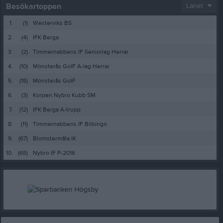
Besökartoppen
Länet
1.
(1)
Westerviks BS
2.
(4)
IFK Berga
3.
(2)
Timmernabbens IF Seniorlag Herrar
4.
(10)
Mönsterås GoIF A-lag Herrar
5.
(18)
Mönsterås GoIF
6.
(3)
Korpen Nybro Kubb SM
7.
(12)
IFK Berga A-trupp
8.
(11)
Timmernabbens IF Bilbingo
9.
(67)
Blomstermåla IK
10.
(68)
Nybro IF P-2016