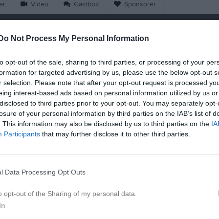
er
Video
Gästbok
Sponsorer
Kalend
På gång
Do Not Process My Personal Information
Träning
to opt-out of the sale, sharing to third parties, or processing of your per
formation for targeted advertising by us, please use the below opt-out s
Träning
r selection. Please note that after your opt-out request is processed y
eing interest-based ads based on personal information utilized by us or
Rödsle BK 4 (borta)
disclosed to third parties prior to your opt-out. You may separately opt-
Träning
losure of your personal information by third parties on the IAB’s list of
. This information may also be disclosed by us to third parties on the
IA
Träning
Participants
that may further disclose it to other third parties.
K
l Data Processing Opt Outs
En person
30 jun
1
o opt-out of the Sharing of my personal data.
In