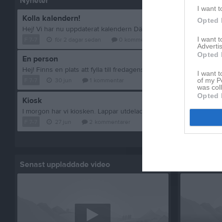
Nyheter
I want t
Kolla kalendern!
Opted 
I want 
F 7-7
för 2 dagar sedan
0
kommentarer
Advertis
Opted 
En person
I want t
F 7-7
30 jun
1
kommentar
of my P
was col
Opted 
Kiosk
I morgon har vi kiosken. Lappar utdelad tidigare.. Samling 12:00 p
F 7-7
27 jun
2
kommentarer
Visa fler nyheter
Senast uppladdade video
Senast up