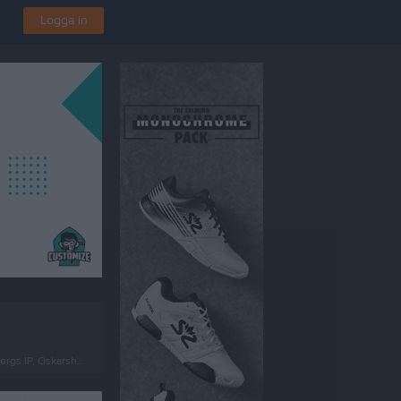
Logga in
rgs IP, Oskarshamn