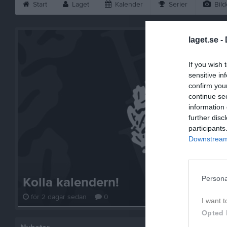
Start
Laget
Kalender
Serier
Bild
laget.se -
If you wish 
sensitive in
confirm you
continue se
information 
further disc
participants
Downstream 
Persona
Kolla kalendern!
för 2 dagar sedan
0
I want t
Opted 