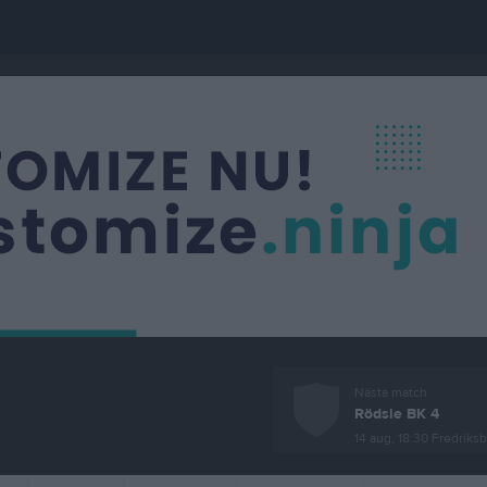
Nästa match
Rödsle BK 4
14 aug, 18:30
Fredriksbe