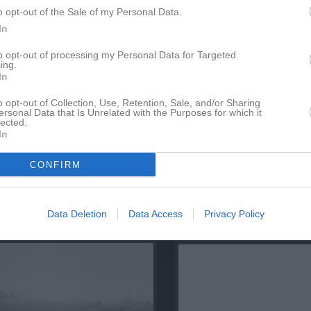
Lagnyheter
o opt-out of the Sale of my Personal Data.
In
Hej! Vi har nu uppdaterat kalendern Där hittar ni samtliga träningar och matcher. Födda 14/15/16. Kolla extra noga på matchdatum, meddela så snabbt ni kan om det är något datum ni redan nu vet inte fungerar. Vi är många i gruppen och kommer inte kunna ha med alla spelare på alla matcher. Vi behöver göra ett schema både för oss och er att hålla koll på.
to opt-out of processing my Personal Data for Targeted
ing.
In
Hej! Finns en plats att fylla till fredagens jobb på latitud57 15-02, ger 75kr i timmen till barnets lagkassedel Meddela 0703231759, omgående Psst, det är en hel del som inte dragit in så mycket inför Gothia
o opt-out of Collection, Use, Retention, Sale, and/or Sharing
ersonal Data that Is Unrelated with the Purposes for which it
lected.
Nyheter från föreningen
In
22 jul
Välkommen Kent Niklasson
å Frövi
CONFIRM
20 jul
HIK-draget juli⚽️😃
11 jun
HIK-draget juni⚽️
Data Deletion
Data Access
Privacy Policy
pdaterade album
Facebook