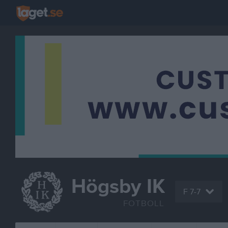
Högsby IK
F 7-7
FOTBOLL