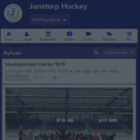
Jonstorp Hockey
Hockeyskola
Start
Laget
Kalender
Bilder
Video
Gästbok
Mer
Nyheter
Lagnyheter
Hockeyskolan startar 12/9
Lördagen den 12/9 kl 9;45 -11:00 är det dags igen för Hockeyskolan att starta upp ! Tre kronors hockeyskola ger alla barn en bra och rolig start på hockeyresan! Här lär man sig grunderna i ishockey i sin egen takt. Vi vill att alla ska lyckas, känna glädje och få uppleva den samhörighet som finns inom ishockeyn och i vår förening. När det gäller utrustning så är det krav att barnen har hjälm med galler, halsskydd, samt skridskor och klubba. Övrig utrustning finns att låna i föreningen (finns ett visst antal) Den 1/9 är ni välkomna på ett informationsmöte i Jonstorp ishall. För alla vårdnadshavare till barn i hockeyskolan. Vi träffas uppe i konferensrummet kl 18:00. Varmt välkomna! Vid frågor kontakta; Gustafstroem@outlook.com
Hockeyskola
9 jul
3