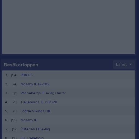
Besökartoppen
Länet
1.
(54)
PBK 85
2.
(4)
Nosaby IF P-2012
3.
(1)
Vanneberga IF A-lag Herrar
4.
(9)
Trelleborgs IF J18/J20
5.
(5)
Lödde Vikings HK
6.
(55)
Nosaby IF
7.
(12)
Österlen FF A-lag
8.
(16)
IFK Trelleborg