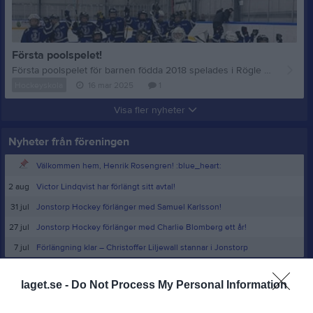
Första poolspelet!
Första poolspelet för barnen födda 2018 spelades i Rögle förra helgen. Nästa helg (22/3) arrangerar vi vårt första egna poolspel i Tigerdome. Kom och heja på våra tigrar! 13.35 är det pucknedsläpp!
Hockeyskola
16 mar 2025
1
Visa fler nyheter
Nyheter från föreningen
Välkommen hem, Henrik Rosengren! :blue_heart:
2 aug
Victor Lindqvist har förlängt sitt avtal!
31 jul
Jonstorp Hockey förlänger med Samuel Karlsson!
27 jul
Jonstorp Hockey förlänger med Charlie Blomberg ett år!
7 jul
Förlängning klar – Christoffer Liljewall stannar i Jonstorp
laget.se -
Do Not Process My Personal Information