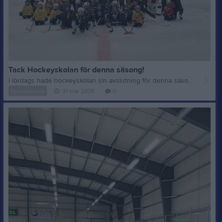
Tack Hockeyskolan för denna säsong!
I lördags hade hockeyskolan sin avslutning för denna säsongen! Verkligen en lyckad säsong med 63 inskrivna barn! Vi tackar alla ledare för ert stora engagemang och önskar kommande D3 lag med Jonas och Ola i spetsen ett stort lycka till nästa säsong. Till alla tigrar i hockeyskolan, VÄLKOMNA tillbaka i höst!
Hockeyskola
31 mar 2025
0