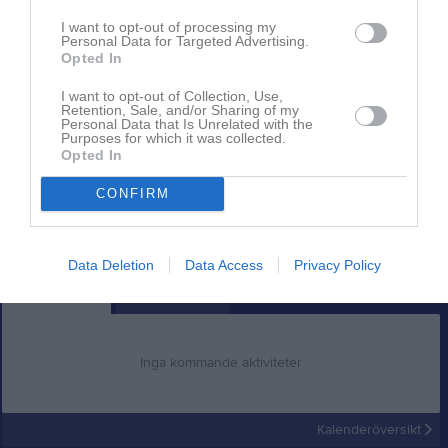
Jonstorp hockey! November 2024.
I want to opt-out of processing my
Personal Data for Targeted Advertising.
Opted In
Senast uppdaterade album
I want to opt-out of Collection, Use,
Retention, Sale, and/or Sharing of my
Personal Data that Is Unrelated with the
Purposes for which it was collected.
Opted In
CONFIRM
Poolspel i Rögle! -18 barnen.
9 bilder
Data Deletion
Data Access
Privacy Policy
Kalender
På gång
Inga kommande aktiviteter
Kalenderöversikt