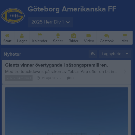
Göteborg Amerikanska FF
2025 Herr Div 1
Start
Laget
Kalender
Serier
Bilder
Video
Gästbok
Mer
Nyheter
Lagnyheter
Giants vinner övertygande i säsongspremiären.
Med tre touchdowns på raken av Tobias Asp efter en bit in i andra quartern var det mer eller mindre över i matchen mellan Giants och hemmalaget Uppsala 86:ers. Resten blev mer av en träningsmatch för de båda lagens första matcher i division 1 under 2025. Efter en försäsong som började i januari med många tunga löp- och sprintpass i kroppen var det äntligen dags för Göteborg Giants att vädra det avlånga lädret. 44 Giants-spelare stod på sidlinjen före matchstart. Det hade kunnat vara 15 till då de många kvalitativa tillskotten från Göteborg Marvels fyller ut en redan talrik trupp. Bortabussens storlek var det enda som hindrade Giants från att vara betydligt fler på matchen. Värre var det för Uppsala 86:ers som räknades till ca 18 spelare totalt efter diverse sjukfall och alpresenärer. Run Tobbe, run. Efter en första offensiv drive med uppenbara premiärnerver, diverse false starts och till slut en punt tog Giants över matchen helt. Före detta Marvelsveteranen Tobias Asp, mest känd som en Sveriges bästa safetys, tyckte om sin nya roll som runningback och sprang runt, igenom och över 86:ers försvar lite som han ville. Efter tre run-TDs på raken en bit in i andra quartern fick Tobias och hans tunga, smått elaka fullback Oscar Gramming, vila resten av matchen. Och ja, Tobias är shifty, snabb och kan fotboll, men det underlättar förstås när Giants o-line öppnar motorvägsstora hål en bra bit in i secondary. Men Giants defense då, hur bra är de egentligen? Ja, att döma av premiärmatchen så är dom bra. Riktigt bra. 86:ers o-line och QB kunde inte hålla emot Giants d-line och de tre roterande endsen Nate Attie, Froste Bergstrand och Samuel Knutsson huserade regelbundet inne i 86:ers backfield. Där bakom höll Giants backers och DBs tvärtätt och lät inte 86:ers ha något form av passpel. En nyttig träningsmatch för båda lagen. I andra halvlek steg Giants starting QB, Daniel Davies, åt sidan och lämnade plats för förra årets starter Gabriel Björnram. Båda QBs skötte sig utmärkt i en hyfsat stram roll med tanke på matchens flöde. Det blev bla två TD-pass till Otto Dahlin. Såväl Giants offense som defense fick resten av matchen värdefull speltid som kommer vara värdefull längre fram under säsongen. Giant tackar. Giants vill tacka Uppsala 86:ers som trots numerärt underläge visade att fotboll primärt spelas med hjärtat. Tack för en grym, slitig insats. Vi vill också tacka fantastiska Ivan Krkovic. Ivan är en meriterad spelare sedan många år tillbaka i Superserien och numera vår linebackercoach. Han gjorde dock planenligt sin första och sista match med Giants som linebacker och kapten. Nu blir det bara coaching för Ivan framöver. Giants vänder nu blicken mot Arlanda Jets. Giants andra bortamatch på raken spelas den 3:e maj. Sedan blir det hemmapremiär mot Karlskoga Wolves helgen efter den 10:e maj kl. 13 på Backavallen IP. Då ses vi!
2025 Herr Div 1
19 apr 2025
0