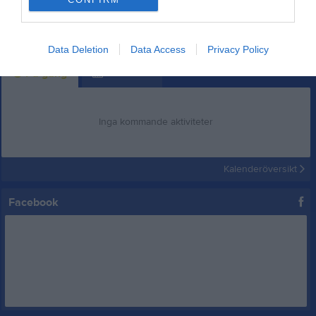
GiantsVsWolfs
76 bilder
Data Deletion
Data Access
Privacy Policy
Kalender
På gång
Inga kommande aktiviteter
Kalenderöversikt
Facebook