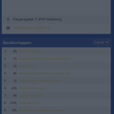
Färgaregatan 7, 41111 Göteborg
info@goteborggiants.se
Besökartoppen
Länet
1.
(5)
Skara HF A-lag
2.
(7)
Mariestad BoIS Hockey Ungdom U18
3.
(2)
Skultorps IF
4.
(8)
Mariestad BoIS Hockey Ungdom U20
5.
(1)
Slottsskogens Petanque Club
6.
(25)
Utsiktens BK Herr A
7.
(9)
Lidköpings MCK
8.
(730)
Uddevalla BTK
9.
(15)
IFK Falköping Fotboll Seniorerna