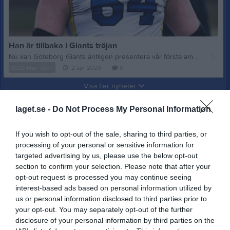
Han är tillbaka i Giants tröjan
Nu kan Göteborg Giants äntligen presentera vår första amerikanare. Arik Johnson från Wisconsin, han spelade med Giants förra året och väljer att komma tillbaka. Giants är otroligt glada att få en spelare som Arik.
2025 Herr Div 1
2 apr 2025
0
Visa fler nyheter
laget.se -
Do Not Process My Personal Information
If you wish to opt-out of the sale, sharing to third parties, or
processing of your personal or sensitive information for
targeted advertising by us, please use the below opt-out
section to confirm your selection. Please note that after your
opt-out request is processed you may continue seeing
interest-based ads based on personal information utilized by
us or personal information disclosed to third parties prior to
your opt-out. You may separately opt-out of the further
disclosure of your personal information by third parties on the