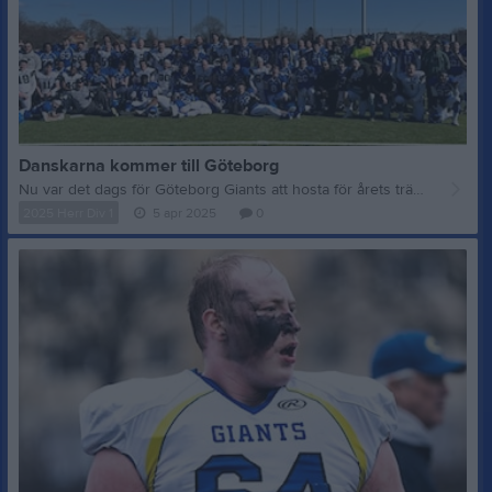
Danskarna kommer till Göteborg
Nu var det dags för Göteborg Giants att hosta för årets tränings match mot Ørestaden Spartans. En bra dag för lite amerikansk fotboll. Vi vill tacka Danskarna för att de ville komma upp till Göteborg och Giants önskar dem lycka till i deras säsong.
2025 Herr Div 1
5 apr 2025
0