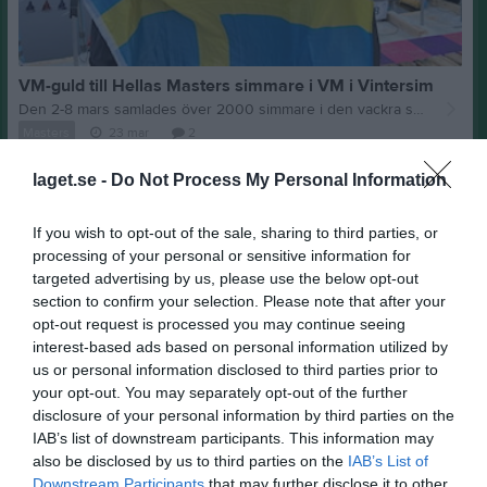
VM-guld till Hellas Masters simmare i VM i Vintersim
Den 2-8 mars samlades över 2000 simmare i den vackra staden Oulu i Finland. Deltagarna kom från 40 olika länder och spred en fantastisk värme över den kalla staden. Det var från -2 grader -0.5 grader c i vattnet. Det var 12 simmare från Sverige. En av dessa var från Hellas Masters. Det var Karl-Henrik Engardts 4:e VM. Denna gång var det 200 m, 50 m och 25 m bröstsim som stod på startkortet. Det blev en kanonstart på 200m. Det var sol och härligt och ett bra drag i simningen. Med en vinstmarginal på över 10 s vann Kalle i klassen 55-59 på tiden 3:33:21. Det blev även två brons. Men framför allt som alltid när det är kallt och jäkligt i vattnet så är värmen i bastun och mellan simmarna desto varmare. Skickar med en bild från en del härliga svenska deltagare. Kalle är i den långa simmaren i mitten. Vill du vara med så hör av dig. Vi simmar vidare, Skellefteå nästa år och 2028 ska vi till VM i Argentina.
Masters
23 mar
2
Visa fler nyheter
laget.se -
Do Not Process My Personal Information
Nyheter från föreningen
If you wish to opt-out of the sale, sharing to third parties, or
processing of your personal or sensitive information for
Vattenpolo för nybörjare - barn/ungdom
targeted advertising by us, please use the below opt-out
section to confirm your selection. Please note that after your
opt-out request is processed you may continue seeing
interest-based ads based on personal information utilized by
us or personal information disclosed to third parties prior to
your opt-out. You may separately opt-out of the further
disclosure of your personal information by third parties on the
IAB’s list of downstream participants. This information may
also be disclosed by us to third parties on the
IAB’s List of
Downstream Participants
that may further disclose it to other