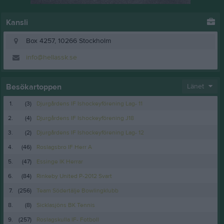
Kansli
Box 4257, 10266 Stockholm
info@hellassk.se
Besökartoppen
Länet
1.
(3)
Djurgårdens IF Ishockeyförening Lag- 11
2.
(4)
Djurgårdens IF Ishockeyförening J18
3.
(2)
Djurgårdens IF Ishockeyförening Lag- 12
4.
(46)
Roslagsbro IF Herr A
5.
(47)
Essinge IK Herrar
6.
(84)
Rinkeby United P-2012 Svart
7.
(256)
Team Södertälje Bowlingklubb
8.
(8)
Sicklasjöns BK Tennis
9.
(257)
Roslagskulla IF- Fotboll