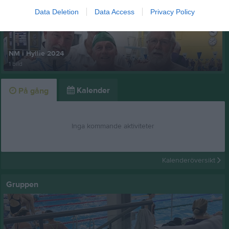
Data Deletion
Data Access
Privacy Policy
NM i Hyllie 2024
1 bild
Kalender
På gång
Inga kommande aktiviteter
Kalenderöversikt
Gruppen