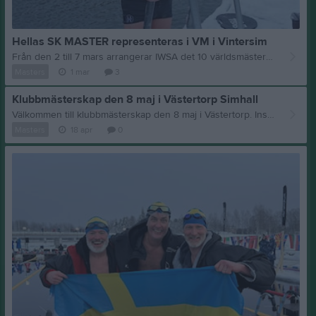
Hellas SK MASTER representeras i VM i Vintersim
Från den 2 till 7 mars arrangerar IWSA det 10 världsmästerskapen I Vintersim. Denna gång är man tillbaka på anrik mark, Oulu i Finland. Det var där första mästerskapet ordnades. Karl-Henrik Engardt representerar Hellas SK Masters. Det är hans fjärde vm. Denna gång simmar han 25 , 50 och 200 m bröstsim. Vill ni veta mer om vm och se något lopp har du en länken till VM och organisationen här https://www.facebook.com/share/1DbEMbEqBd/
Masters
1 mar
3
Klubbmästerskap den 8 maj i Västertorp Simhall
Välkommen till klubbmästerskap den 8 maj i Västertorp. Insim: 19.00 Tävlingsstart ca 19.40. Grenarna som erbjuds denna kväll är : Gren 1 50m Fjärilsim Gren 2 50m Ryggsim Gren 4 50m Bröstsim Gren 5 50m Frisim Anmälan in senast Den 1a Maj till simning@hellassk.se Med vänliga hälsningar Kalle Engardt
Masters
18 apr
0