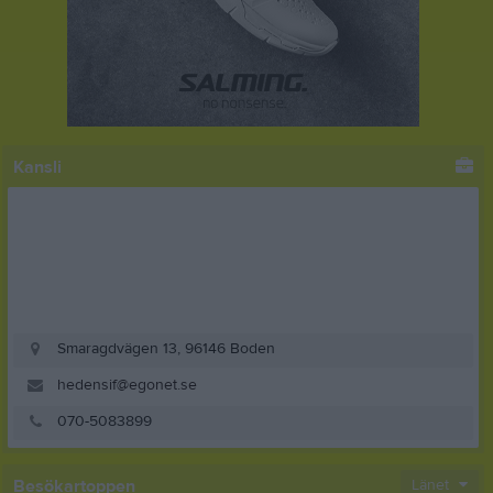
Kansli
Smaragdvägen 13, 96146 Boden
hedensif@egonet.se
070-5083899
Besökartoppen
Länet