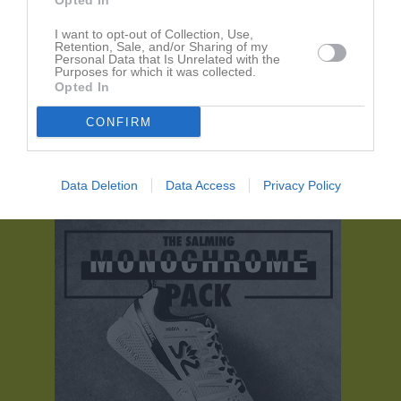
Opted In
I want to opt-out of Collection, Use,
9 aug, 13:50
Sammandrag Luleå SK
Retention, Sale, and/or Sharing of my
Personal Data that Is Unrelated with the
11 aug, 18:00
Träning
Purposes for which it was collected.
Opted In
13 aug, 17:30
Träning
CONFIRM
18 aug, 18:00
Träning
20 aug, 17:30
Träning
Data Deletion
Data Access
Privacy Policy
Kalenderöversikt