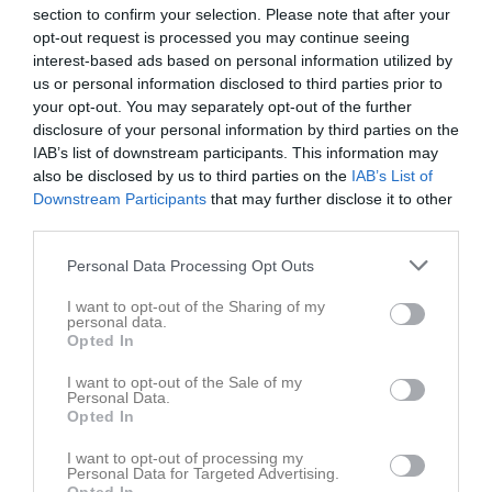
section to confirm your selection. Please note that after your
opt-out request is processed you may continue seeing
interest-based ads based on personal information utilized by
us or personal information disclosed to third parties prior to
your opt-out. You may separately opt-out of the further
disclosure of your personal information by third parties on the
IAB’s list of downstream participants. This information may
Ingen video uppladdad
also be disclosed by us to third parties on the
IAB’s List of
Logga in och ladda upp ert första klipp
Downstream Participants
that may further disclose it to other
third parties.
Senast uppdaterade album
Personal Data Processing Opt Outs
I want to opt-out of the Sharing of my
personal data.
Opted In
I want to opt-out of the Sale of my
Personal Data.
Inget album finns skapat
Opted In
Logga in som administratör och skapa ert första album
I want to opt-out of processing my
Personal Data for Targeted Advertising.
Kalender
På gång