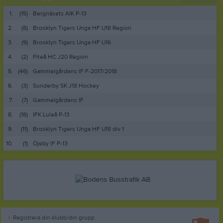
1.
(15)
Bergnäsets AIK P-13
2.
(8)
Brooklyn Tigers Unga HF U18 Region
3.
(9)
Brooklyn Tigers Unga HF U16
4.
(2)
Piteå HC J20 Region
5.
(46)
Gammelgårdens IF F-2017/2018
6.
(3)
Sunderby SK J18 Hockey
7.
(7)
Gammelgårdens IF
8.
(18)
IFK Luleå P-13
9.
(11)
Brooklyn Tigers Unga HF U18 div 1
10.
(1)
Öjeby IF P-13
Registrera din klubb/din grupp