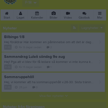
P-18
Start
Laget
Kalender
Bilder
Video
Gästbok
Mer
Nyheter
Lagnyheter
Bilbingo 1/8
Hej föräldrar Här kommer en påminnelse om att det är dags för er att hålla i Bilbingo nu 1/8! Var: Olympia När: Lördag 1 augusti Samling klockan 13.30 för samtliga! Bilbingot börjar klockan 16.00 Detta kräver 1 förälder per barn. Om man inte kan detta datum ansvarar man för att lösa detta inom föräldragruppen eller exempelvis annan familjemedlem/släkting osv! 1 förälder per barn Varav även 2 av dessa föräldrar bakar varsin långpanna till dagens försäljning. De som får baka är: Adrian Sandberg samt Oliver Runeberg Gyllrot. Alltså innebär det att de föräldrar som bakar också är med på övriga uppgifter. Övriga uppgifter delas ut på plats av Hugo Söderkvist förälder som är ledare den dagen Förälder till: Adrian Sandberg Hugo Andersson Bror Kusmin Alexander Smedberg Walter Creutz Oliver Runeberg Gyllrot Edwin Stenlund Lucas Lundén Viktorsson Lucas Larsson Långström Elias Anvari Frank Olander Anton Sundqvist Lycka till!
P-18
för 9 dagar sedan
2
Sammandrag Luleå söndag 9e aug
Hej! Pga att vi blev för få ledare så kommer vi inte kunna köra sammandrag både lör den 8e och sön den 9e som vi först tänkte. Så nu gäller endast sammandrag söndag 9e i Luleå. Vi samlas 13.50 på Hertsö IP, Backmyrvägen 51, Luleå Matchtid 3x10 min 14.20 - 14.50 Arvidsjaur 2 - Heden Plan 1 15.05 - 15.35 Notviken - Heden Plan 2 16.35 - 17.05 Arvidsjaur 1 - Heden Plan 2 17.20 - 17.50 BAIK - Heden Plan 1 18.05 - 18.35 Heden - LSk Plan 1 Försäljning av hamburgare, toast, fika, läsk, kaffe m.m. kommer finnas.
P-18
för 11 dagar sedan
1
Sommaruppehåll
Hej, vi kommer att ha sommaruppehåll v.28-30. Sista träningen innan uppehållet blir därmed 2 juli och vi ses igen 28 juli. Nästa sammandrag är 9/8 i luleå.
P-18
25 jun
0
Visa fler nyheter
Nyheter från föreningen