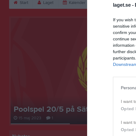
Start
Laget
Kalender
Bilder
Vid
laget.se -
If you wish 
sensitive in
confirm you
continue se
information 
further disc
participants
Downstream 
Persona
I want t
)
Poolspel 20/5 på Sätravallen
Opted 
15 maj 2023
1
I want t
Opted 