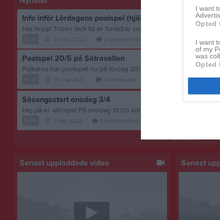
Nyheter
I want 
Advertis
Info inför Lördagens poolspel (hjälpande föräldrar)
Opted 
P -15
14 sep 2022
2
kommentarer
I want t
of my P
was col
Poolspel 20/5 på Sätravallen
Opted 
P -15
15 maj 2023
1
kommentar
Säsongsstart onsdag 3/4
P -15
1 maj 2023
0
kommentarer
Visa fler nyheter
Senast uppladdade video
Senast up