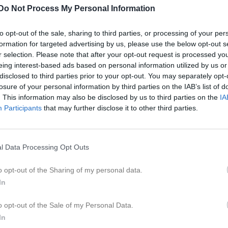
eo
Gästbok
Sponsorer
Om laget
Do Not Process My Personal Information
to opt-out of the sale, sharing to third parties, or processing of your per
Insamling till Harbo IF
formation for targeted advertising by us, please use the below opt-out s
r selection. Please note that after your opt-out request is processed y
eing interest-based ads based on personal information utilized by us or
Kalend
På gång
disclosed to third parties prior to your opt-out. You may separately opt-
losure of your personal information by third parties on the IAB’s list of
. This information may also be disclosed by us to third parties on the
IA
Participants
that may further disclose it to other third parties.
Inga kommande akti
K
l Data Processing Opt Outs
o opt-out of the Sharing of my personal data.
Säsongsstart onsd
In
1 maj 2023
0
o opt-out of the Sale of my Personal Data.
In