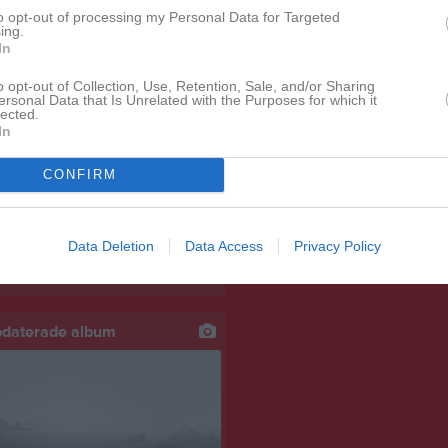
Lagnyheter
to opt-out of processing my Personal Data for Targeted
ing.
In
Hej hopp! Tusen tack till er föräldrar som ställer upp på Lördag, utan er hade det aldrig gått! Vi skulle behöva ha er på plats vid 09:00 för att gå igenom dagen lite mer specifikt och för att förbereda. Se nedan hur vi lagt upp era uppgifter: Matchvärd: Maltes mamma samt Majas pappa (fram till 11:00) därefter tar Samuels mamma över efter Majas pappa. Grillen: Mileons pappa, Emilys pappa samt Olivias pappa Kiosken pass 1: Mileons mamma och Margits mamma Kiosken pass 2: Essys mamma och Olivias mamma Städning: Ellas föräldrar, Maltes pappa och sen hjälper såklart vi lagansvariga till. Har ni några funderingar får ni hojta till, nu hoppas vi på en lyckad dag för alla inblandade och återigen ett stort tack!
o opt-out of Collection, Use, Retention, Sale, and/or Sharing
ersonal Data that Is Unrelated with the Purposes for which it
lected.
In
Pojkarna har poolspel nu på lördag 20/5 i Österlövsta på Sätravallen. Jag behöver svar senast imorgon tisdag så jag vet hur många som kan vara med. Första matchen spelas 10.00 och vi samlas på plats en halvtimme före
Besökartoppen
CONFIRM
Hej på er allihopa! På onsdag 18.00 kör vi första träningen för säsongen Som Jon skrev tidigare så delar vinupplevelse tjejer och killar i år men vi har träning samma dag och tid men på varsin plan
Data Deletion
Data Access
Privacy Policy
pdaterade album