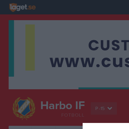
Harbo IF
P -15
FOTBOLL