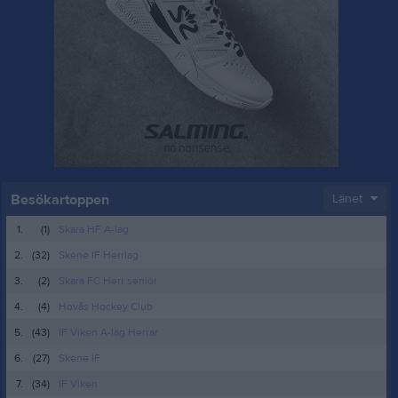
Besökartoppen
Länet
1.
(1)
Skara HF A-lag
2.
(32)
Skene IF Herrlag
3.
(2)
Skara FC Herr senior
4.
(4)
Hovås Hockey Club
5.
(43)
IF Viken A-lag Herrar
6.
(27)
Skene IF
7.
(34)
IF Viken