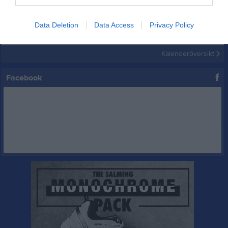
Inga kommande aktiviteter
Data Deletion
Data Access
Privacy Policy
Kalenderöversikt
Facebook