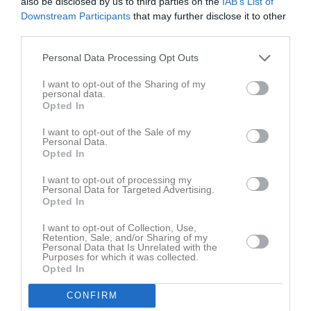
also be disclosed by us to third parties on the
IAB’s List of
Downstream Participants
that may further disclose it to other
third parties.
Personal Data Processing Opt Outs
I want to opt-out of the Sharing of my
Ingen video uppladdad
personal data.
Logga in och ladda upp ert första klipp
Opted In
Senast uppdaterade album
I want to opt-out of the Sale of my
Personal Data.
Opted In
I want to opt-out of processing my
Personal Data for Targeted Advertising.
Opted In
I want to opt-out of Collection, Use,
Retention, Sale, and/or Sharing of my
Inget album finns skapat
Personal Data that Is Unrelated with the
Logga in som administratör och skapa ert första album
Purposes for which it was collected.
Opted In
Kalender
På gång
CONFIRM