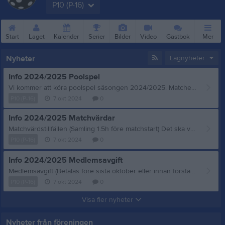
P10 (P-16)
Start
Laget
Kalender
Serier
Bilder
Video
Gästbok
Mer
Nyheter
Lagnyheter
Info 2024/2025 Poolspel
Vi kommer att köra poolspel säsongen 2024/2025. Matcherna är på liten spelplan (20mx12m) 3 mot 3 utespelare plus målvakt. Omgång 1 Idrottshallen Töreboda. Här behövs sargvakt och kioskförsäljning. Söndag 20 oktober kl11.00 där vi möter Stöpen IBK Lördag 26 oktober kl14.00 där vi möter Falköpings IBK (Datum kan eventuellt ändras) Omgång 2 Freja Hallen Falköping Lördag 16 november 10.00 Falköpings IBK Lördag 16 november 11.00 Stöpen IBK Omgång 3 Stöpenhallen Skövde Lördagen 7 december 12.00 Stöpen IBK Lördagen 7 december 13.00 Falköpings IBK
P10 (P-16)
7 okt 2024
0
Info 2024/2025 Matchvärdar
Matchvärdstillfällen (Samling 1.5h före matchstart) Det ska vara 8 föräldrar vid varje tillfälle, varav en lagförälder. 2st i sekretariat, 2st i kiosk, 2st i inträde och 2st sargvakter. 25/10 Matchstart 20.00 24/1 Matchstart 20.00 8/3 Matchstart 17.30
P10 (P-16)
7 okt 2024
0
Info 2024/2025 Medlemsavgift
Medlemsavgift (Betalas före sista oktober eller innan första matchen) 7-9 år Födda 2016-2012: 600kr Inbetalning via Bankgiro 812–7201 Alternativ kan man betala via Swish 123 421 69 74 Uppge namn, personnummer och lagtillhörighet för spelaren.
P10 (P-16)
7 okt 2024
0
Visa fler nyheter
Nyheter från föreningen