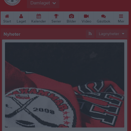
Damlaget
Start
Laget
Kalender
Serier
Bilder
Video
Gästbok
Mer
Nyheter
Lagnyheter