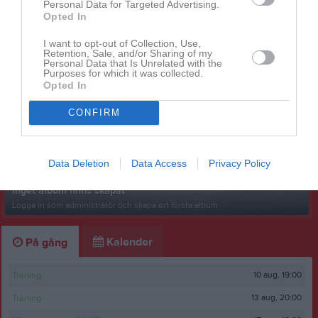
Personal Data for Targeted Advertising.
Opted In
Ingen video uppladdad
I want to opt-out of Collection, Use,
Logga in och ladda upp ert första klipp
Retention, Sale, and/or Sharing of my
Personal Data that Is Unrelated with the
Purposes for which it was collected.
Senast uppdaterade album
Opted In
CONFIRM
Data Deletion
Data Access
Privacy Policy
Inget album finns skapat
Logga in som administratör och skapa ert första album
Kalender
På gång
10 aug, 19:00
Träning
13 aug, 20:00
Träning