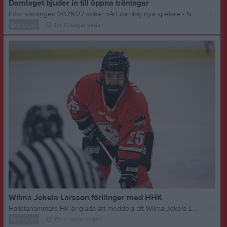
Damlaget bjuder in till öppna träningar
Inför säsongen 2026/27 söker vårt damlag nya spelare - Nu har du chansen att bli en del av vår hockeyfamilj. Under vecka 37 anordnar damlaget tre öppna träningar i Swetex Arena, där intresserade spelare får möjlighet att bekanta sig med föreningen, laget och visa sina färdigheter. När? Måndag 7 september 19.30 - 20.30 Onsdag 9 september 19.30 - 20.30 Torsdag 10 september 20.45 - 21.45 Vad kan du förvänta dig? - En chans att visa upp dina färdigheter - Välorganiserade fys- och isträningar - Möjlighet att bli en del av ett lag med höga ambitioner Kontakt Tilda Sköld Huvudtränare 073-980 57 58 Hoppas vi ses under de öppna träningarna!
Damlaget
för 10 dagar sedan
Wilma Jokela Larsson förlänger med HHK
Hallstahammars HK är glada att meddela att Wilma Jokela Larsson har skrivit på ett nytt avtal över säsongen 2026/27. Den 18-åriga backen kom till Hallstahammars HK inför den gångna säsongen från Eskilstuna Linden och hon spelade samtliga matcher i såväl grundserien som fortsättningsserien. Wilma berättar om vilka som var de avgörande faktorerna till att hon stannar ytterligare en säsong: - Jag trivdes väldigt bra under mitt första år här. Det är ett härligt gäng, en bra miljö och jag känner att vi kan fortsätta utvecklas tillsammans. Vad har du för förväntningar på dig själv inför kommande säsong? - Jag vill fortsätta utvecklas som spelare, vara stabil i det defensiva spelet och bidra ännu mer till lagets framgång. Tilda Sköld, huvudtränare, kommenterar: - Wilma är fysisk i sitt spel, jobbar hårt och tar till sig det vi vill få ut. Det ska bli kul att fortsätta arbeta med henne även denna säsong.
Damlaget
för 6 dagar sedan