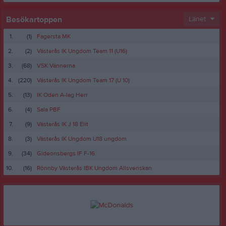
Besökartoppen
Länet
1.
(1)
Fagersta MK
2.
(2)
Västerås IK Ungdom Team 11 (U16)
3.
(68)
VSK Vännerna
4.
(220)
Västerås IK Ungdom Team 17 (U 10)
5.
(13)
IK Oden A-lag Herr
6.
(4)
Sala PBF
7.
(9)
Västerås IK J 18 Elit
8.
(3)
Västerås IK Ungdom U18 ungdom
9.
(34)
Gideonsbergs IF F-16
10.
(16)
Rönnby Västerås IBK Ungdom Allsvenskan