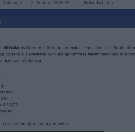
Dokument
Serierna 2026-27
Hallandsstarten
t
 till Hallands Bordtennisförbunds hemsida. Hemsidan är till för att info
a pingisens alla aktiviteter som ska genomföras tillsammans med förenin
. Exempel på detta är:
r
ng
starten
s DM
v 4,5,6,7,8
sserier
ch mycket mer är det som genomförs.
____________________________________________