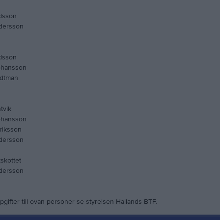
dsson
dersson
dsson
ohansson
odtman
tvik
ohansson
riksson
dersson
skottet
dersson
gifter till ovan personer se styrelsen Hallands BTF.