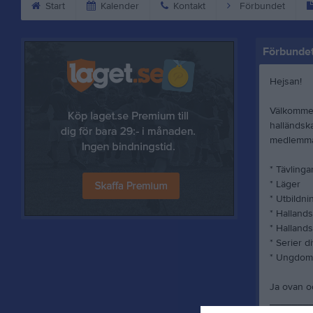
Start
Kalender
Kontakt
Förbundet
Förbunde
Hejsan!
Välkommen
halländsk
medlemmar
* Tävlinga
* Läger
* Utbildni
* Hallands
* Halland
* Serier di
* Ungdom
Ja ovan o
_______