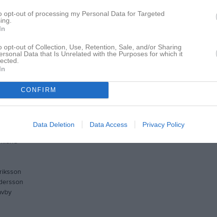
nsson, sammankallande
to opt-out of processing my Personal Data for Targeted
tensson
ing.
In
lomberg
o opt-out of Collection, Use, Retention, Sale, and/or Sharing
ersonal Data that Is Unrelated with the Purposes for which it
lected.
In
dersson
avby
CONFIRM
sson
dersson
Data Deletion
Data Access
Privacy Policy
avby
sklund
riksson
dersson
avby
g