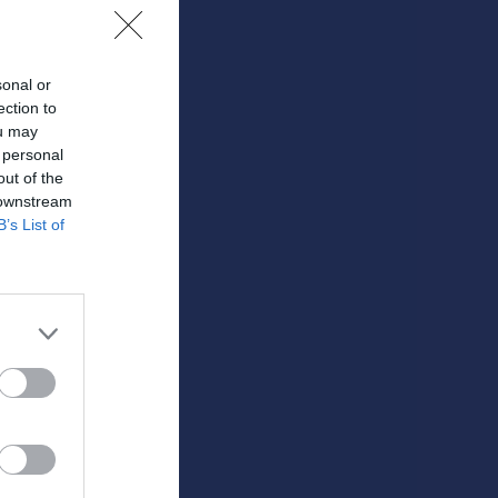
sonal or
ection to
.
ou may
 personal
out of the
 downstream
B’s List of