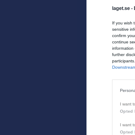
KANSLIET
laget.se -
Informati
If you wish 
Verksamh
sensitive in
- Dialog m
confirm you
- Informat
continue se
- Utveckl
information 
- Distrik
further disc
målsättnin
participants
- Deltaga
Downstream 
RF SISU H
Hallands B
Persona
Kansliet 
Tel.: 070
I want t
Opted 
_______
Kommittee
I want t
Opted 
Valberedn