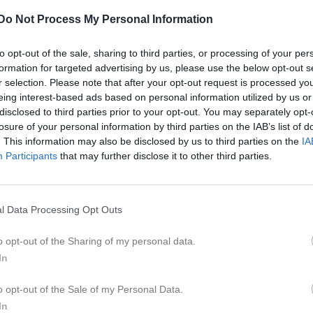
Do Not Process My Personal Information
on
to opt-out of the sale, sharing to third parties, or processing of your per
etsplan
formation for targeted advertising by us, please use the below opt-out s
ed föreningarna i lämplig form. Föreningsledarträff i början av september
r selection. Please note that after your opt-out request is processed y
ion till massmedia.
eing interest-based ads based on personal information utilized by us or
a hemsidan.
disclosed to third parties prior to your opt-out. You may separately opt-
tsutredning i Svensk Bordtennis, Svenska BTF har som
losure of your personal information by third parties on the IAB’s list of
g att reducera antal distrkt i Sverige.
. This information may also be disclosed by us to third parties on the
IA
 i konferenser/möten anordnade av SBTF resp
Participants
that may further disclose it to other third parties.
alland och Region Syd.
TF har sitt kansli i Halmstad Arena, Växjövägen 11.
l Data Processing Opt Outs
bemannas av Roland Havby samt Roger Andersson
8-670 825.
o opt-out of the Sharing of my personal data.
In
____________________________________________
r Hallands BTF 2026/27 kommer att uppdateras efter den 13 juni.
o opt-out of the Sale of my Personal Data.
In
ing