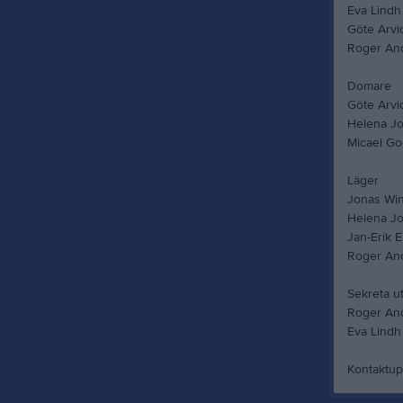
Eva Lindh
Göte Arvi
Roger An
Domare
Göte Arvi
Helena J
Micael G
Läger
Jonas Win
Helena J
Jan-Erik E
Roger An
Sekreta ut
Roger An
Eva Lindh
Kontaktupp